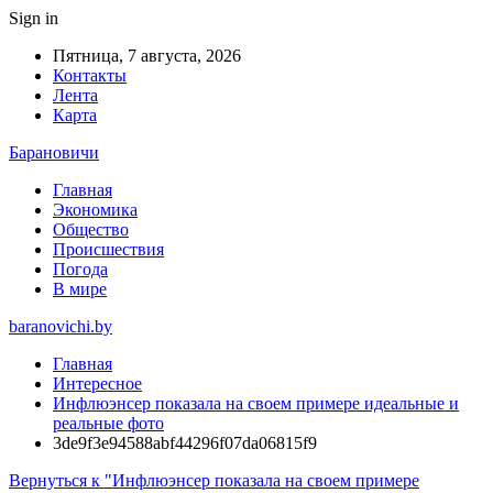
Sign in
Пятница, 7 августа, 2026
Контакты
Лента
Карта
Барановичи
Главная
Экономика
Общество
Происшествия
Погода
В мире
baranovichi.by
Главная
Интересное
Инфлюэнсер показала на своем примере идеальные и
реальные фото
3de9f3e94588abf44296f07da06815f9
Вернуться к "Инфлюэнсер показала на своем примере