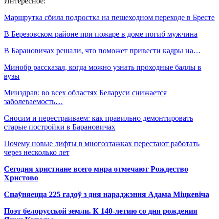
Интересное:
Маршрутка сбила подростка на пешеходном переходе в Бресте
В Березовском районе при пожаре в доме погиб мужчина
В Барановичах решали, что поможет привести кадры на…
Минобр рассказал, когда можно узнать проходные баллы в
вузы
Минздрав: во всех областях Беларуси снижается
заболеваемость…
Сносим и перестраиваем: как правильно демонтировать
старые постройки в Барановичах
Почему новые лифты в многоэтажках перестают работать
через несколько лет
Сегодня христиане всего мира отмечают Рождество
Христово
Спаўняецца 225 гадоў з дня нараджэння Адама Міцкевіча
Поэт белорусской земли. К 140-летию со дня рождения