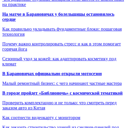
на практике
На матче в Барановичах у болельщицы остановилось
сердце
Как правильно укладывать фундаментные блоки: пошаговая
технология
Почему важно контролировать стресс и как в этом помогает
горячая йога
Сезонный уход за кожей: как адаптировать косметику под
климат
В Барановичах официально открыли мотосезон
Малый ремонтный бизнес: с чего начинают частные мастера
В городе пройдет «Библионочь» с космической тематикой
Проверить комплектацию и не только: что смотреть перед
заказом авто из Китая
Как соотнести видеокарту с монитором
Как заказать строительство зданий из сэндвич-панелей под