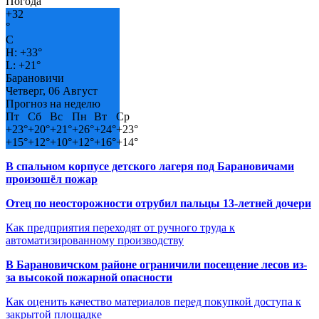
Погода
+
32
°
C
H:
+
33°
L:
+
21°
Барановичи
Четверг, 06 Август
Прогноз на неделю
Пт
Сб
Вс
Пн
Вт
Ср
+
23°
+
20°
+
21°
+
26°
+
24°
+
23°
+
15°
+
12°
+
10°
+
12°
+
16°
+
14°
В спальном корпусе детского лагеря под Барановичами
произошёл пожар
Отец по неосторожности отрубил пальцы 13-летней дочери
Как предприятия переходят от ручного труда к
автоматизированному производству
В Барановичском районе ограничили посещение лесов из-
за высокой пожарной опасности
Как оценить качество материалов перед покупкой доступа к
закрытой площадке