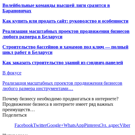
Волейбольные команды высшей лиги сразятся в
Барановичах
Как купить или продать сайт: руководство и особенности
Реализация масштабных проектов продвижения бизнесов
любого размера в Беларуси
Строительство бассейнов и хамамов под ключ — полный
цикл работ в Беларуси
Как заказать строительство зданий из сэндвич-панелей
В фокусе
Реализация масштабных проектов продвижения бизнесов
любого размера инструментами…
Почему бизнесу необходимо продвигаться в интернете?
Продвижение бизнеса в интернете имеет ряд важных
преимуществ…
Поделиться
Facebook
Twitter
Google+
WhatsApp
Pinterest
Эл. адрес
Viber