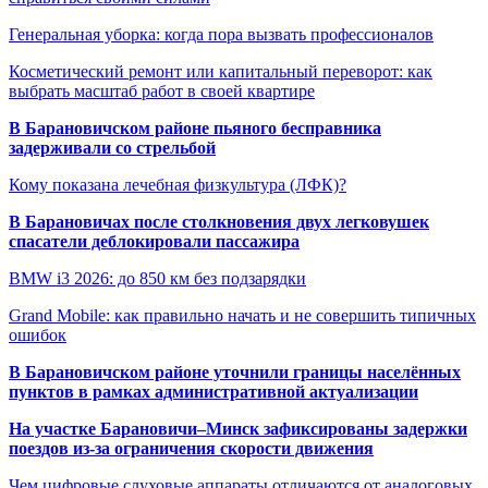
Генеральная уборка: когда пора вызвать профессионалов
Косметический ремонт или капитальный переворот: как
выбрать масштаб работ в своей квартире
В Барановичском районе пьяного бесправника
задерживали со стрельбой
Кому показана лечебная физкультура (ЛФК)?
В Барановичах после столкновения двух легковушек
спасатели деблокировали пассажира
BMW i3 2026: до 850 км без подзарядки
Grand Mobile: как правильно начать и не совершить типичных
ошибок
В Барановичском районе уточнили границы населённых
пунктов в рамках административной актуализации
На участке Барановичи–Минск зафиксированы задержки
поездов из-за ограничения скорости движения
Чем цифровые слуховые аппараты отличаются от аналоговых