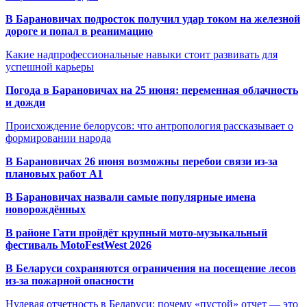
В Барановичах подросток получил удар током на железной
дороге и попал в реанимацию
Какие надпрофессиональные навыки стоит развивать для
успешной карьеры
Погода в Барановичах на 25 июня: переменная облачность
и дожди
Происхождение белорусов: что антропология рассказывает о
формировании народа
В Барановичах 26 июня возможны перебои связи из-за
плановых работ A1
В Барановичах назвали самые популярные имена
новорождённых
В районе Гати пройдёт крупный мото-музыкальный
фестиваль MotoFestWest 2026
В Беларуси сохраняются ограничения на посещение лесов
из-за пожарной опасности
Нулевая отчетность в Беларуси: почему «пустой» отчет — это