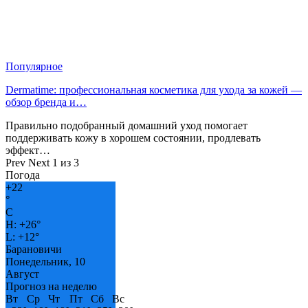
Популярное
Dermatime: профессиональная косметика для ухода за кожей —
обзор бренда и…
Правильно подобранный домашний уход помогает
поддерживать кожу в хорошем состоянии, продлевать
эффект…
Prev
Next
1 из 3
Погода
+
22
°
C
H:
+
26°
L:
+
12°
Барановичи
Понедельник, 10
Август
Прогноз на неделю
Вт
Ср
Чт
Пт
Сб
Вс