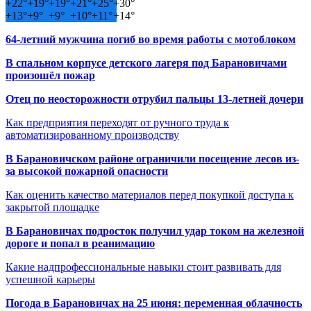
+
22°
+
19°
+
19°
+
21°
+
25°
+
30°
+
13°
+
9°
+
9°
+
10°
+
11°
+
14°
64-летний мужчина погиб во время работы с мотоблоком
В спальном корпусе детского лагеря под Барановичами
произошёл пожар
Отец по неосторожности отрубил пальцы 13-летней дочери
Как предприятия переходят от ручного труда к
автоматизированному производству
В Барановичском районе ограничили посещение лесов из-
за высокой пожарной опасности
Как оценить качество материалов перед покупкой доступа к
закрытой площадке
В Барановичах подросток получил удар током на железной
дороге и попал в реанимацию
Какие надпрофессиональные навыки стоит развивать для
успешной карьеры
Погода в Барановичах на 25 июня: переменная облачность