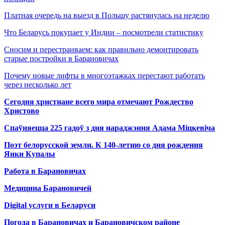
Платная очередь на выезд в Польшу растянулась на неделю
Что Беларусь покупает у Индии – посмотрели статистику
Сносим и перестраиваем: как правильно демонтировать
старые постройки в Барановичах
Почему новые лифты в многоэтажках перестают работать
через несколько лет
Сегодня христиане всего мира отмечают Рождество
Христово
Спаўняецца 225 гадоў з дня нараджэння Адама Міцкевіча
Поэт белорусской земли. К 140-летию со дня рождения
Янки Купалы
Работа в Барановичах
Медицина Барановичей
Digital услуги в Беларуси
Погода в Барановичах и Барановичском районе