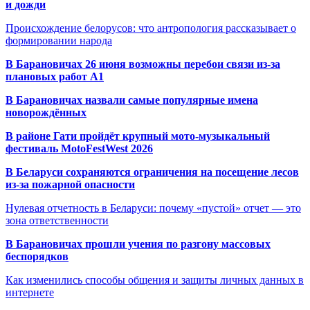
и дожди
Происхождение белорусов: что антропология рассказывает о
формировании народа
В Барановичах 26 июня возможны перебои связи из-за
плановых работ A1
В Барановичах назвали самые популярные имена
новорождённых
В районе Гати пройдёт крупный мото-музыкальный
фестиваль MotoFestWest 2026
В Беларуси сохраняются ограничения на посещение лесов
из-за пожарной опасности
Нулевая отчетность в Беларуси: почему «пустой» отчет — это
зона ответственности
В Барановичах прошли учения по разгону массовых
беспорядков
Как изменились способы общения и защиты личных данных в
интернете