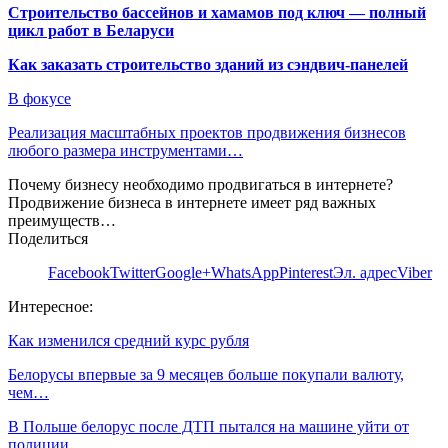
Строительство бассейнов и хамамов под ключ — полный
цикл работ в Беларуси
Как заказать строительство зданий из сэндвич-панелей
В фокусе
Реализация масштабных проектов продвижения бизнесов
любого размера инструментами…
Почему бизнесу необходимо продвигаться в интернете?
Продвижение бизнеса в интернете имеет ряд важных
преимуществ…
Поделиться
Facebook
Twitter
Google+
WhatsApp
Pinterest
Эл. адрес
Viber
Интересное:
Как изменился средний курс рубля
Белорусы впервые за 9 месяцев больше покупали валюту,
чем…
В Польше белорус после ДТП пытался на машине уйти от
полиции