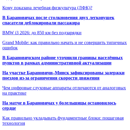
Кому показана лечебная физкультура (ЛФК)?
В Барановичах после столкновения двух легковушек
спасатели деблокировали пассажира
BMW i3 2026: до 850 км без подзарядки
Grand Mobile: как правильно начать и не совершить типичных
ошибок
В Барановичском районе уточнили границы населённых
пунктов в рамках административной актуализации
На участке Барановичи–Минск зафиксированы задержки
поездов из-за ограничения скорости движения
Чем цифровые слуховые аппараты отличаются от аналоговых
на практике
На матче в Барановичах у болельщицы остановилось
сердце
Как правильно укладывать фундаментные блоки: пошаговая
технология