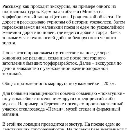
Расскажу, как проходит экскурсия, на примере одного из
постоянных туров. Едем на автобусе из Минска на
торфобрикетный завод «Дитва» в Гродненской области. По
дороге я рассказываю туристам об истории узкоколеек. Затем
пересаживаемся на маленький поезд и едем по узкоколейной
железной дороге до полей, где ведется добыча торфа. Здесь
знакомимся с технологией добычи белорусского черного
золота.
После этого продолжаем путешествие на поезде через
живописные разливы, созданные после повторного
затопления бывших торфоразработок. Далее – экскурсия по
депо и знакомство с узкоколейной железнодорожной
техникой.
Общая протяженность маршрута по узкоколейке – 20 км.
Для большей насыщенности обычно совмещаю «покатушки»
по узкоколейке с посещением других предприятий либо
музеев. Например, в Березовке посещаем производственный
участок стеклозавода «Неман», музей стекла и фирменный
магазин.
В этой же локации проводится и экотур. На поезде едем до
действующих торфоразработок. На полевой базе знакомимся с