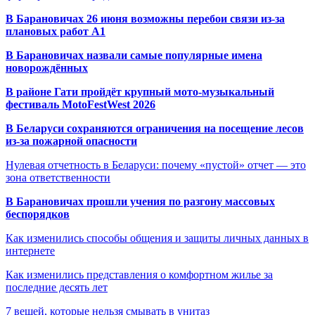
В Барановичах 26 июня возможны перебои связи из-за
плановых работ A1
В Барановичах назвали самые популярные имена
новорождённых
В районе Гати пройдёт крупный мото-музыкальный
фестиваль MotoFestWest 2026
В Беларуси сохраняются ограничения на посещение лесов
из-за пожарной опасности
Нулевая отчетность в Беларуси: почему «пустой» отчет — это
зона ответственности
В Барановичах прошли учения по разгону массовых
беспорядков
Как изменились способы общения и защиты личных данных в
интернете
Как изменились представления о комфортном жилье за
последние десять лет
7 вещей, которые нельзя смывать в унитаз