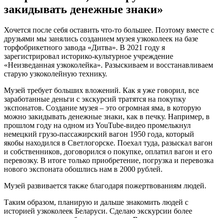
закидывать денежные знаки»
Хочется после себя оставить что-то большее. Поэтому вместе с
друзьями мы занялись созданием музея узкоколеек на базе
торфобрикетного завода «Дитва». В 2021 году я
зарегистрировал историко-культурное учреждение
«Неизведанная узкоколейка». Разыскиваем и восстанавливаем
старую узкоколейную технику.
Музей требует больших вложений. Как я уже говорил, все
заработанные деньги с экскурсий тратятся на покупку
экспонатов. Создание музея – это огромная яма, в которую
можно закидывать денежные знаки, как в печку. Например, в
прошлом году на одном из YouTube-видео промелькнул
немецкий грузо-пассажирский вагон 1950 года, который
якобы находился в Светлогорске. Поехал туда, разыскал вагон
и собственников, договорился о покупке, оплатил вагон и его
перевозку. В итоге только приобретение, погрузка и перевозка
нового экспоната обошлись нам в 2000 рублей.
Музей развивается также благодаря пожертвованиям людей.
Таким образом, планирую и дальше знакомить людей с
историей узкоколеек Беларуси. Сделаю экскурсии более