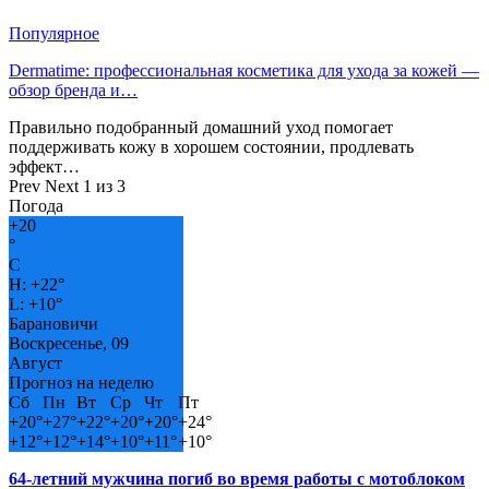
Популярное
Dermatime: профессиональная косметика для ухода за кожей —
обзор бренда и…
Правильно подобранный домашний уход помогает
поддерживать кожу в хорошем состоянии, продлевать
эффект…
Prev
Next
1 из 3
Погода
+
20
°
C
H:
+
22°
L:
+
10°
Барановичи
Воскресенье, 09
Август
Прогноз на неделю
Сб
Пн
Вт
Ср
Чт
Пт
+
20°
+
27°
+
22°
+
20°
+
20°
+
24°
+
12°
+
12°
+
14°
+
10°
+
11°
+
10°
64-летний мужчина погиб во время работы с мотоблоком