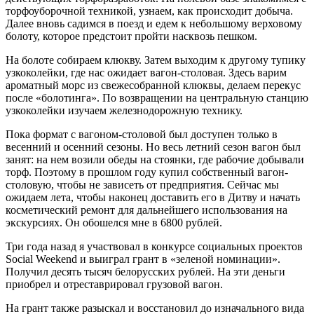
торфоуборочной техникой, узнаем, как происходит добыча.
Далее вновь садимся в поезд и едем к небольшому верховому
болоту, которое предстоит пройти насквозь пешком.
На болоте собираем клюкву. Затем выходим к другому тупику
узкоколейки, где нас ожидает вагон-столовая. Здесь варим
ароматный морс из свежесобранной клюквы, делаем перекус
после «болотинга». По возвращении на центральную станцию
узкоколейки изучаем железнодорожную технику.
Пока формат с вагоном-столовой был доступен только в
весенний и осенний сезоны. Но весь летний сезон вагон был
занят: на нем возили обеды на стоянки, где рабочие добывали
торф. Поэтому в прошлом году купил собственный вагон-
столовую, чтобы не зависеть от предприятия. Сейчас мы
ожидаем лета, чтобы наконец доставить его в Дитву и начать
косметический ремонт для дальнейшего использования на
экскурсиях. Он обошелся мне в 6800 рублей.
Три года назад я участвовал в конкурсе социальных проектов
Social Weekend и выиграл грант в «зеленой номинации».
Получил десять тысяч белорусских рублей. На эти деньги
приобрел и отреставрировал грузовой вагон.
На грант также разыскал и восстановил до изначального вида