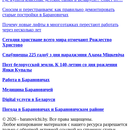
Сносим и перестраиваем: как правильно демонтировать
старые постройки в Барановичах
Почему новые лифты в многоэтажках перестают работать
через несколько лет
Сегодня христиане всего мира отмечают Рождество
Христово
Спаўняецца 225 гадоў з дня нараджэння Адама Міцкевіча
Поэт белорусской земли. К 140-летию со дня рождения
Янки Купалы
Работа в Барановичах
Медицина Барановичей
Digital услуги в Беларуси
Погода в Барановичах и Барановичском районе
© 2026 - baranovichi.by. Все права защищены.
Любое копирование материалов с нашего ресурса разрешается
только с обратной активной ссылкой на страницу статьи.