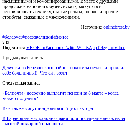
насыщенными и комбинированными. Вместе с друзьями
продолжим наполнять музей: искать, выкупать и
реставрировать технику, старые рельсы, шпалы и прочие
атрибуты, связанные с узкоколейками.
Источник:
onlinebrest.by
#беларусь
#поезд
#слизкий
бизнес
733
Поделится
VK
OK.ru
Facebook
Twitter
WhatsApp
Telegram
Viber
Предыдущая запись
Девушка из Березовского района похитила печать и продлила
себе больничный. Что ей грозит
Следующая запись
«Белпочта» досрочно выплатит пенсии за 8 марта – когда
можно получить?
Вам также могут понравиться
Еще от автора
В Барановичском районе ограничили посещение лесов из-за
высокой пожарной опасности