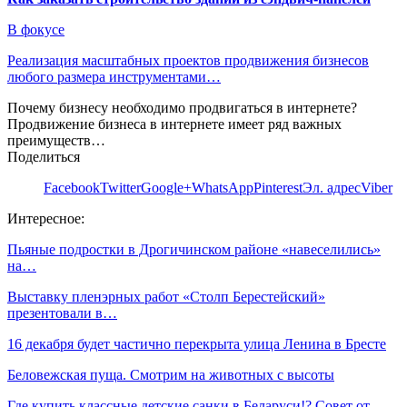
В фокусе
Реализация масштабных проектов продвижения бизнесов
любого размера инструментами…
Почему бизнесу необходимо продвигаться в интернете?
Продвижение бизнеса в интернете имеет ряд важных
преимуществ…
Поделиться
Facebook
Twitter
Google+
WhatsApp
Pinterest
Эл. адрес
Viber
Интересное:
Пьяные подростки в Дрогичинском районе «навеселились»
на…
Выставку пленэрных работ «Столп Берестейский»
презентовали в…
16 декабря будет частично перекрыта улица Ленина в Бресте
Беловежская пуща. Смотрим на животных с высоты
Где купить классные детские санки в Беларуси!? Совет от…