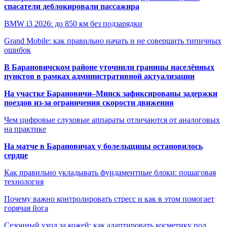
спасатели деблокировали пассажира
BMW i3 2026: до 850 км без подзарядки
Grand Mobile: как правильно начать и не совершить типичных
ошибок
В Барановичском районе уточнили границы населённых
пунктов в рамках административной актуализации
На участке Барановичи–Минск зафиксированы задержки
поездов из-за ограничения скорости движения
Чем цифровые слуховые аппараты отличаются от аналоговых
на практике
На матче в Барановичах у болельщицы остановилось
сердце
Как правильно укладывать фундаментные блоки: пошаговая
технология
Почему важно контролировать стресс и как в этом помогает
горячая йога
Сезонный уход за кожей: как адаптировать косметику под