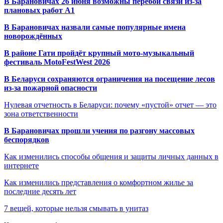
В Барановичах 26 июня возможны перебои связи из-за
плановых работ A1
В Барановичах назвали самые популярные имена
новорождённых
В районе Гати пройдёт крупный мото-музыкальный
фестиваль MotoFestWest 2026
В Беларуси сохраняются ограничения на посещение лесов
из-за пожарной опасности
Нулевая отчетность в Беларуси: почему «пустой» отчет — это
зона ответственности
В Барановичах прошли учения по разгону массовых
беспорядков
Как изменились способы общения и защиты личных данных в
интернете
Как изменились представления о комфортном жилье за
последние десять лет
7 вещей, которые нельзя смывать в унитаз