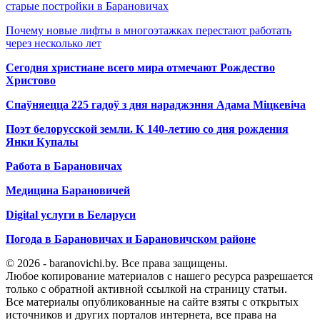
старые постройки в Барановичах
Почему новые лифты в многоэтажках перестают работать
через несколько лет
Сегодня христиане всего мира отмечают Рождество
Христово
Спаўняецца 225 гадоў з дня нараджэння Адама Міцкевіча
Поэт белорусской земли. К 140-летию со дня рождения
Янки Купалы
Работа в Барановичах
Медицина Барановичей
Digital услуги в Беларуси
Погода в Барановичах и Барановичском районе
© 2026 - baranovichi.by. Все права защищены.
Любое копирование материалов с нашего ресурса разрешается
только с обратной активной ссылкой на страницу статьи.
Все материалы опубликованные на сайте взяты с открытых
источников и других порталов интернета, все права на