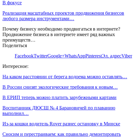
В фокусе
Реализация масштабных проектов продвижения бизнесов
любого размера инструментами…
Почему бизнесу необходимо продвигаться в интернете?
Продвижение бизнеса в интернете имеет ряд важных
преимуществ…
Поделиться
Facebook
Twitter
Google+
WhatsApp
Pinterest
Эл. адрес
Viber
Интересное:
На каком расстоянии от берега водоема можно оставлять…
В России снизят экологические требования к новым…
В ЕРИП теперь можно платить зарубежными картами
Воспитанник ДЮСШ № 4 Барановичей по плаванию
выполнил…
Из-за кошки водитель Rover разнес остановку в Минске
Сносим и перестраиваем: как правильно демонтировать