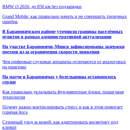
BMW i3 2026: до 850 км без подзарядки
Grand Mobile: как правильно начать и не совершить типичных
ошибок
В Барановичском районе уточнили границы населённых
пунктов в рамках административной актуализации
На участке Барановичи–Минск зафиксированы задержки
поездов из-за ограничения скорости движения
Чем цифровые слуховые аппараты отличаются от аналоговых
на практике
На матче в Барановичах у болельщицы остановилось
сердце
Как правильно укладывать фундаментные блоки: пошаговая
технология
Почему важно контролировать стресс и как в этом помогает
горячая йога
Сезонный уход за кожей: как адаптировать косметику под
климат