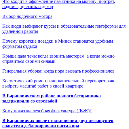
Что входит в оформление памятника на могилу: портрет,
надпись, цветник и декор
Выбор лодочного мотора
Как люди выбирают курсы и образовательные платформы для
удалённой работы
Почему короткие поездки в Минск становятся удобным
форматом отдыха
Крыша дала течь: когда звонить мастерам, а когда можно
справиться своими силами
Генеральная уборка: когда пора вызвать профессионалов
Косметический ремонт или капитальный переворот: как
выбрать масштаб работ в своей квартире
В Барановичском районе пьяного бесправника
задерживали со стрельбой
Кому показана лечебная физкультура (ЛФК)?
В Барановичах после столкновения двух легковушек
спасатели деблокировали пассажира