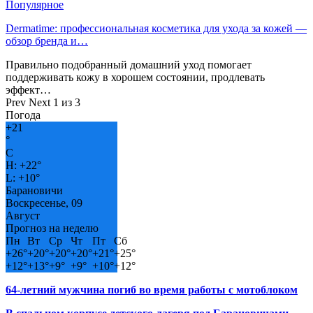
Популярное
Dermatime: профессиональная косметика для ухода за кожей —
обзор бренда и…
Правильно подобранный домашний уход помогает
поддерживать кожу в хорошем состоянии, продлевать
эффект…
Prev
Next
1 из 3
Погода
+
21
°
C
H:
+
22°
L:
+
10°
Барановичи
Воскресенье, 09
Август
Прогноз на неделю
Пн
Вт
Ср
Чт
Пт
Сб
+
26°
+
20°
+
20°
+
20°
+
21°
+
25°
+
12°
+
13°
+
9°
+
9°
+
10°
+
12°
64-летний мужчина погиб во время работы с мотоблоком