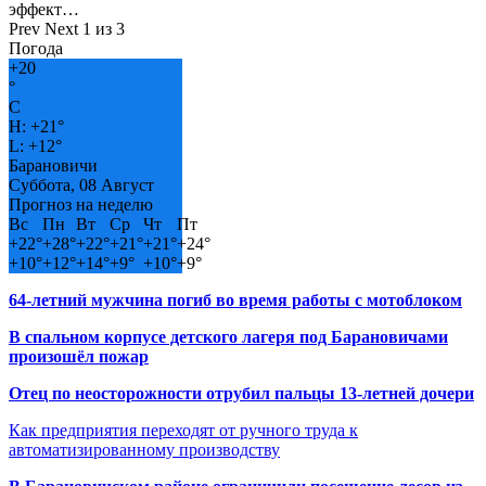
эффект…
Prev
Next
1 из 3
Погода
+
20
°
C
H:
+
21°
L:
+
12°
Барановичи
Суббота, 08 Август
Прогноз на неделю
Вс
Пн
Вт
Ср
Чт
Пт
+
22°
+
28°
+
22°
+
21°
+
21°
+
24°
+
10°
+
12°
+
14°
+
9°
+
10°
+
9°
64-летний мужчина погиб во время работы с мотоблоком
В спальном корпусе детского лагеря под Барановичами
произошёл пожар
Отец по неосторожности отрубил пальцы 13-летней дочери
Как предприятия переходят от ручного труда к
автоматизированному производству