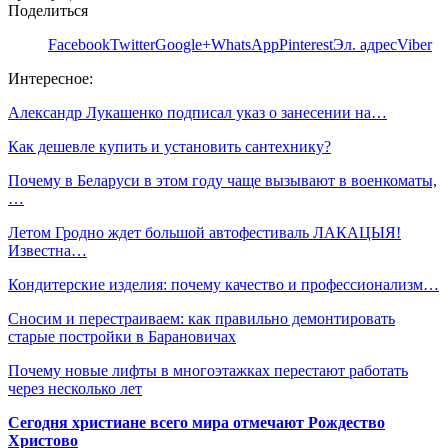
Поделиться
Facebook
Twitter
Google+
WhatsApp
Pinterest
Эл. адрес
Viber
Интересное:
Александр Лукашенко подписал указ о занесении на…
Как дешевле купить и установить сантехнику?
Почему в Беларуси в этом году чаще вызывают в военкоматы,
…
Летом Гродно ждет большой автофестиваль ЛАКАЦЫЯ!
Известна…
Кондитерские изделия: почему качество и профессионализм…
Сносим и перестраиваем: как правильно демонтировать
старые постройки в Барановичах
Почему новые лифты в многоэтажках перестают работать
через несколько лет
Сегодня христиане всего мира отмечают Рождество
Христово