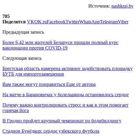
Источник:
nashkraj.by
785
Поделится
VK
OK.ru
Facebook
Twitter
WhatsApp
Telegram
Viber
Предыдущая запись
Более 6,42 млн жителей Беларуси прошли полный курс
вакцинации против COVID-19
Следующая запись
Брестская область намерена активнее задействовать площадку
БУТБ для импортозамещения
Вам также могут понравиться
Еще от автора
На матче в Барановичах у болельщицы остановилось сердце
Почему важно контролировать стресс и как в этом помогает
горячая йога
В Гродно пройдет крупный чемпионат по бодибилдингу
Стадион Бунёдкор: сердце узбекского футбола