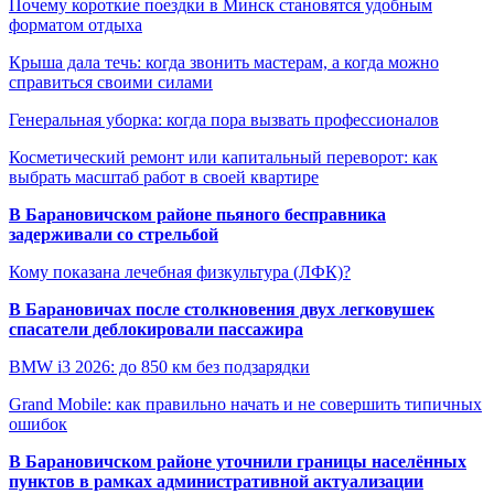
Почему короткие поездки в Минск становятся удобным
форматом отдыха
Крыша дала течь: когда звонить мастерам, а когда можно
справиться своими силами
Генеральная уборка: когда пора вызвать профессионалов
Косметический ремонт или капитальный переворот: как
выбрать масштаб работ в своей квартире
В Барановичском районе пьяного бесправника
задерживали со стрельбой
Кому показана лечебная физкультура (ЛФК)?
В Барановичах после столкновения двух легковушек
спасатели деблокировали пассажира
BMW i3 2026: до 850 км без подзарядки
Grand Mobile: как правильно начать и не совершить типичных
ошибок
В Барановичском районе уточнили границы населённых
пунктов в рамках административной актуализации