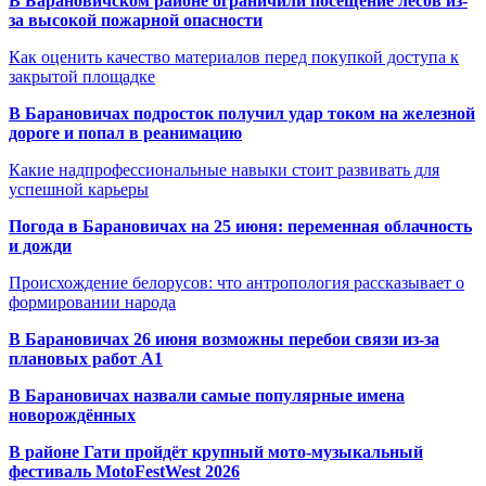
В Барановичском районе ограничили посещение лесов из-
за высокой пожарной опасности
Как оценить качество материалов перед покупкой доступа к
закрытой площадке
В Барановичах подросток получил удар током на железной
дороге и попал в реанимацию
Какие надпрофессиональные навыки стоит развивать для
успешной карьеры
Погода в Барановичах на 25 июня: переменная облачность
и дожди
Происхождение белорусов: что антропология рассказывает о
формировании народа
В Барановичах 26 июня возможны перебои связи из-за
плановых работ A1
В Барановичах назвали самые популярные имена
новорождённых
В районе Гати пройдёт крупный мото-музыкальный
фестиваль MotoFestWest 2026