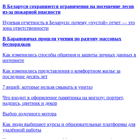
В Беларуси сохраняются ограничения на посещение лесов
из-за пожарной опасности
Нулевая отчетность в Беларуси: почему «пустой» отчет — это
зона ответственности
В Барановичах прошли учения по разгону массовых
беспорядков
Как изменились способы общения и защиты личных данных в
интернете
Как изменились представления о комфортном жилье за
последние десять лет
7 вещей, которые нельзя смывать в унитаз
Что входит в оформление памятника на могилу: портрет,
надпись, цветник и декор
Выбор лодочного мотора
Как люди выбирают курсы и образовательные платформы для
удалённой работы