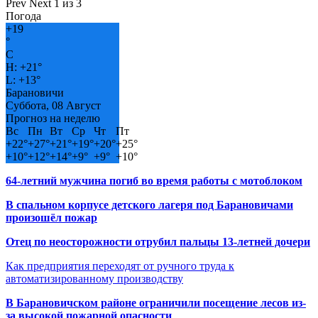
Prev
Next
1 из 3
Погода
+
19
°
C
H:
+
21°
L:
+
13°
Барановичи
Суббота, 08 Август
Прогноз на неделю
Вс
Пн
Вт
Ср
Чт
Пт
+
22°
+
27°
+
21°
+
19°
+
20°
+
25°
+
10°
+
12°
+
14°
+
9°
+
9°
+
10°
64-летний мужчина погиб во время работы с мотоблоком
В спальном корпусе детского лагеря под Барановичами
произошёл пожар
Отец по неосторожности отрубил пальцы 13-летней дочери
Как предприятия переходят от ручного труда к
автоматизированному производству
В Барановичском районе ограничили посещение лесов из-
за высокой пожарной опасности