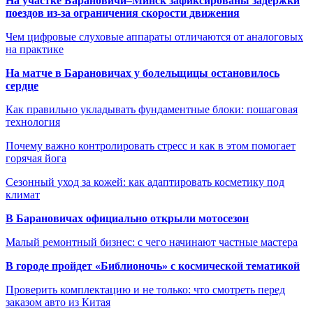
На участке Барановичи–Минск зафиксированы задержки
поездов из-за ограничения скорости движения
Чем цифровые слуховые аппараты отличаются от аналоговых
на практике
На матче в Барановичах у болельщицы остановилось
сердце
Как правильно укладывать фундаментные блоки: пошаговая
технология
Почему важно контролировать стресс и как в этом помогает
горячая йога
Сезонный уход за кожей: как адаптировать косметику под
климат
В Барановичах официально открыли мотосезон
Малый ремонтный бизнес: с чего начинают частные мастера
В городе пройдет «Библионочь» с космической тематикой
Проверить комплектацию и не только: что смотреть перед
заказом авто из Китая