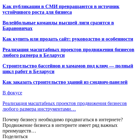
Как публикации в СМИ превращаются в источник
устойчивого роста для бизнеса
Волейбольные команды высшей лиги сразятся в
Барановичах
Как купить или продать сайт: руководство и особенности
Реализация масштабных проектов продвижения бизнесов
любого размера в Беларуси
Строительство бассейнов и хамамов под ключ — полный
цикл работ в Беларуси
Как заказать строительство зданий из сэндвич-панелей
В фокусе
Реализация масштабных проектов продвижения бизнесов
любого размера инструментами…
Почему бизнесу необходимо продвигаться в интернете?
Продвижение бизнеса в интернете имеет ряд важных
преимуществ…
Поделиться