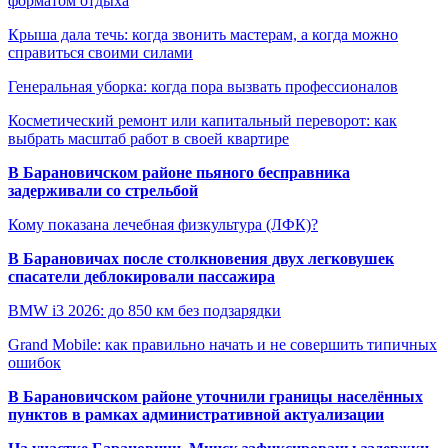
форматом отдыха
Крыша дала течь: когда звонить мастерам, а когда можно
справиться своими силами
Генеральная уборка: когда пора вызвать профессионалов
Косметический ремонт или капитальный переворот: как
выбрать масштаб работ в своей квартире
В Барановичском районе пьяного бесправника
задерживали со стрельбой
Кому показана лечебная физкультура (ЛФК)?
В Барановичах после столкновения двух легковушек
спасатели деблокировали пассажира
BMW i3 2026: до 850 км без подзарядки
Grand Mobile: как правильно начать и не совершить типичных
ошибок
В Барановичском районе уточнили границы населённых
пунктов в рамках административной актуализации