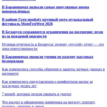
В Барановичах назвали самые популярные имена
новорождённых
В районе Гати пройдёт крупный мото-музыкальный
фестиваль MotoFestWest 2026
В Беларуси сохраняются ограничения на посещение лесов
из-за пожарной опасности
Нулевая отчетность в Беларуси: почему «пустой» отчет — это
зона ответственности
В Барановичах прошли учения по разгону массовых
беспорядков
Как изменились способы общения и защиты личных данных в
интернете
Как изменились представления о комфортном жилье за
последние десять лет
7 вещей, которые нельзя смывать в унитаз
Что входит в оформление памятника на могилу: портрет,
надпись, цветник и декор