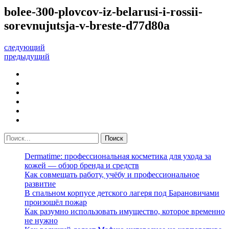
bolee-300-plovcov-iz-belarusi-i-rossii-
sorevnujutsja-v-breste-d77d80a
следующий
предыдущий
Dermatime: профессиональная косметика для ухода за
кожей — обзор бренда и средств
Как совмещать работу, учёбу и профессиональное
развитие
В спальном корпусе детского лагеря под Барановичами
произошёл пожар
Как разумно использовать имущество, которое временно
не нужно