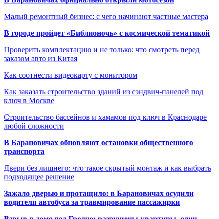
Малый ремонтный бизнес: с чего начинают частные мастера
В городе пройдет «Библионочь» с космической тематикой
Проверить комплектацию и не только: что смотреть перед
заказом авто из Китая
Как соотнести видеокарту с монитором
Как заказать строительство зданий из сэндвич-панелей под
ключ в Москве
Строительство бассейнов и хамамов под ключ в Краснодаре
любой сложности
В Барановичах обновляют остановки общественного
транспорта
Двери без лишнего: что такое скрытый монтаж и как выбрать
подходящее решение
Зажало дверью и протащило: в Барановичах осудили
водителя автобуса за травмирование пассажирки
Взрыв в доме под Гродно: разрушены квартиры, один