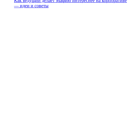
Как ведущий делает Мафию интереснее на корпоративе
— идеи и советы