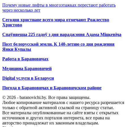
Почему новые лифты в многоэтажках перестают работать
через несколько лет
Сегодня христиане всего мира отмечают Рождество
Христово
Спаўняецца 225 гадоў з дня нараджэння Адама Міцкевіча
Поэт белорусской земли. К 140-летию со дня рождения
Янки Купалы
Работа в Барановичах
Медицина Барановичей
Digital услуги в Беларуси
Погода в Барановичах и Барановичском районе
© 2026 - baranovichi.by. Все права защищены.
Любое копирование материалов с нашего ресурса разрешается
только с обратной активной ссылкой на страницу статьи.
Все материалы опубликованные на сайте взяты с открытых
источников и других порталов интернета, все права на
авторство принадлежат их законным владельцам.