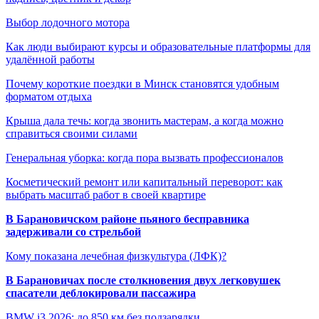
Выбор лодочного мотора
Как люди выбирают курсы и образовательные платформы для
удалённой работы
Почему короткие поездки в Минск становятся удобным
форматом отдыха
Крыша дала течь: когда звонить мастерам, а когда можно
справиться своими силами
Генеральная уборка: когда пора вызвать профессионалов
Косметический ремонт или капитальный переворот: как
выбрать масштаб работ в своей квартире
В Барановичском районе пьяного бесправника
задерживали со стрельбой
Кому показана лечебная физкультура (ЛФК)?
В Барановичах после столкновения двух легковушек
спасатели деблокировали пассажира
BMW i3 2026: до 850 км без подзарядки