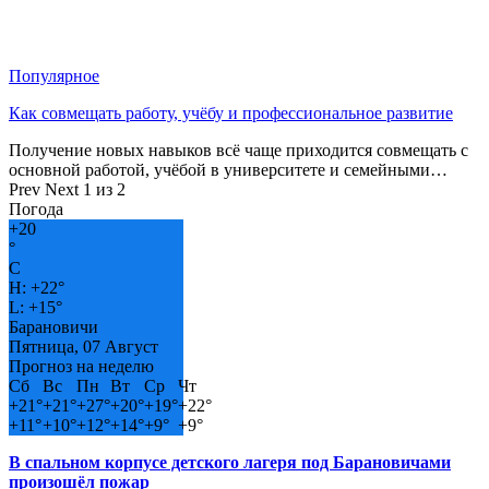
Популярное
Как совмещать работу, учёбу и профессиональное развитие
Получение новых навыков всё чаще приходится совмещать с
основной работой, учёбой в университете и семейными…
Prev
Next
1 из 2
Погода
+
20
°
C
H:
+
22°
L:
+
15°
Барановичи
Пятница, 07 Август
Прогноз на неделю
Сб
Вс
Пн
Вт
Ср
Чт
+
21°
+
21°
+
27°
+
20°
+
19°
+
22°
+
11°
+
10°
+
12°
+
14°
+
9°
+
9°
В спальном корпусе детского лагеря под Барановичами
произошёл пожар