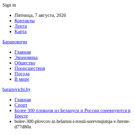
Sign in
Пятница, 7 августа, 2026
Контакты
Лента
Карта
Барановичи
Главная
Экономика
Общество
Происшествия
Погода
В мире
baranovichi.by
Главная
Спорт
Более 300 пловцов из Беларуси и России соревнуются в
Бресте
bolee-300-plovcov-iz-belarusi-i-rossii-sorevnujutsja-v-breste-
d77d80a