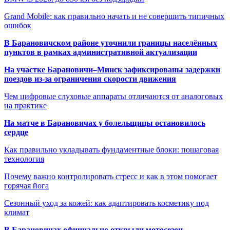
Grand Mobile: как правильно начать и не совершить типичных
ошибок
В Барановичском районе уточнили границы населённых
пунктов в рамках административной актуализации
На участке Барановичи–Минск зафиксированы задержки
поездов из-за ограничения скорости движения
Чем цифровые слуховые аппараты отличаются от аналоговых
на практике
На матче в Барановичах у болельщицы остановилось
сердце
Как правильно укладывать фундаментные блоки: пошаговая
технология
Почему важно контролировать стресс и как в этом помогает
горячая йога
Сезонный уход за кожей: как адаптировать косметику под
климат
В Барановичах официально открыли мотосезон