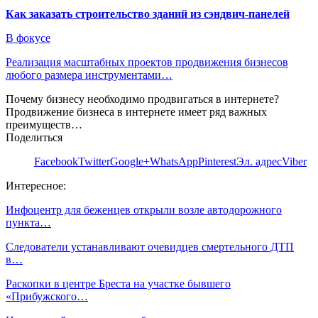
Как заказать строительство зданий из сэндвич-панелей
В фокусе
Реализация масштабных проектов продвижения бизнесов
любого размера инструментами…
Почему бизнесу необходимо продвигаться в интернете?
Продвижение бизнеса в интернете имеет ряд важных
преимуществ…
Поделиться
Facebook
Twitter
Google+
WhatsApp
Pinterest
Эл. адрес
Viber
Интересное:
Инфоцентр для беженцев открыли возле автодорожного
пункта…
Следователи устанавливают очевидцев смертельного ДТП
в…
Раскопки в центре Бреста на участке бывшего
«Прибужского…