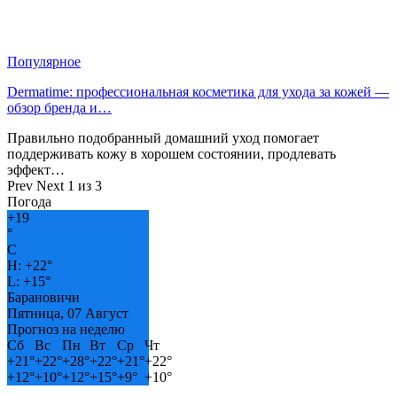
Популярное
Dermatime: профессиональная косметика для ухода за кожей —
обзор бренда и…
Правильно подобранный домашний уход помогает
поддерживать кожу в хорошем состоянии, продлевать
эффект…
Prev
Next
1 из 3
Погода
+
19
°
C
H:
+
22°
L:
+
15°
Барановичи
Пятница, 07 Август
Прогноз на неделю
Сб
Вс
Пн
Вт
Ср
Чт
+
21°
+
22°
+
28°
+
22°
+
21°
+
22°
+
12°
+
10°
+
12°
+
15°
+
9°
+
10°