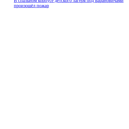
В спальном корпусе детского лагеря под Барановичами
произошёл пожар