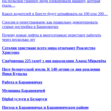
На польской границе люди блокировали машину, которая
ехала…
Каких водителей в Бресте будут штрафовать на 100 или 200…
Сносим и перестраиваем: как правильно демонтировать
старые постройки в Барановичах
Почему новые лифты в многоэтажках перестают работать
через несколько лет
Сегодня христиане всего мира отмечают Рождество
Христово
Спаўняецца 225 гадоў з дня нараджэння Адама Міцкевіча
Поэт белорусской земли. К 140-летию со дня рождения
Янки Купалы
Работа в Барановичах
Медицина Барановичей
Digital услуги в Беларуси
Погода в Барановичах и Барановичском районе