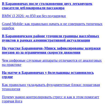
В Барановичах после столкновения двух легковушек
спасатели деблокировали пассажира
BMW i3 2026: до 850 км без подзарядки
Grand Mobile: как правильно начать и не совершить типичных
ошибок
В Барановичском районе уточнили границы населённых
пунктов в рамках административной актуализации
На участке Барановичи–Минск зафиксированы задержки
поездов из-за ограничения скорости движения
Чем цифровые слуховые аппараты отличаются от аналоговых
на практике
На матче в Барановичах у болельщицы остановилось
сердце
Как правильно укладывать фундаментные блоки: пошаговая
технология
Почему важно контролировать стресс и как в этом помогает
горячая йога