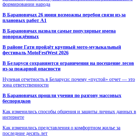
формировании народа
В Барановичах 26 июня возможны перебои связи из-за
плановых работ A1
В Барановичах назвали самые популярные имена
новорождённых
В районе Гати пройдёт крупный мото-музыкальный
фестиваль MotoFestWest 2026
В Беларуси сохраняются ограничения на посещение лесов
из-за пожарной опасности
Нулевая отчетность в Беларуси: почему «пустой» отчет — это
зона ответственности
В Барановичах прошли учения по разгону массовых
беспорядков
Как изменились способы общения и защиты личных данных в
интернете
Как изменились представления о комфортном жилье за
последние десять лет