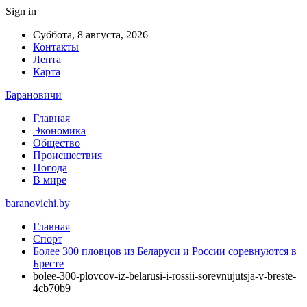
Sign in
Суббота, 8 августа, 2026
Контакты
Лента
Карта
Барановичи
Главная
Экономика
Общество
Происшествия
Погода
В мире
baranovichi.by
Главная
Спорт
Более 300 пловцов из Беларуси и России соревнуются в
Бресте
bolee-300-plovcov-iz-belarusi-i-rossii-sorevnujutsja-v-breste-
4cb70b9