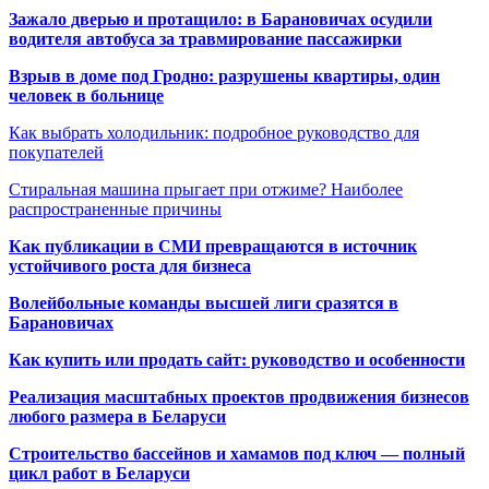
Зажало дверью и протащило: в Барановичах осудили
водителя автобуса за травмирование пассажирки
Взрыв в доме под Гродно: разрушены квартиры, один
человек в больнице
Как выбрать холодильник: подробное руководство для
покупателей
Стиральная машина прыгает при отжиме? Наиболее
распространенные причины
Как публикации в СМИ превращаются в источник
устойчивого роста для бизнеса
Волейбольные команды высшей лиги сразятся в
Барановичах
Как купить или продать сайт: руководство и особенности
Реализация масштабных проектов продвижения бизнесов
любого размера в Беларуси
Строительство бассейнов и хамамов под ключ — полный
цикл работ в Беларуси