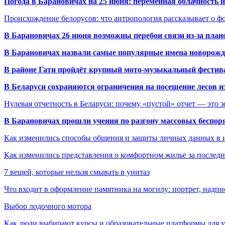
Погода в Барановичах на 25 июня: переменная облачность 
Происхождение белорусов: что антропология рассказывает о 
В Барановичах 26 июня возможны перебои связи из-за план
В Барановичах назвали самые популярные имена новорож
В районе Гати пройдёт крупный мото-музыкальный фестива
В Беларуси сохраняются ограничения на посещение лесов и
Нулевая отчетность в Беларуси: почему «пустой» отчет — это 
В Барановичах прошли учения по разгону массовых беспор
Как изменились способы общения и защиты личных данных в 
Как изменились представления о комфортном жилье за последни
7 вещей, которые нельзя смывать в унитаз
Что входит в оформление памятника на могилу: портрет, надпис
Выбор лодочного мотора
Как люди выбирают курсы и образовательные платформы для 