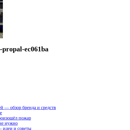
i-propal-ec061ba
ей — обзор бренда и средств
е
произошёл пожар
 не нужно
— идеи и советы