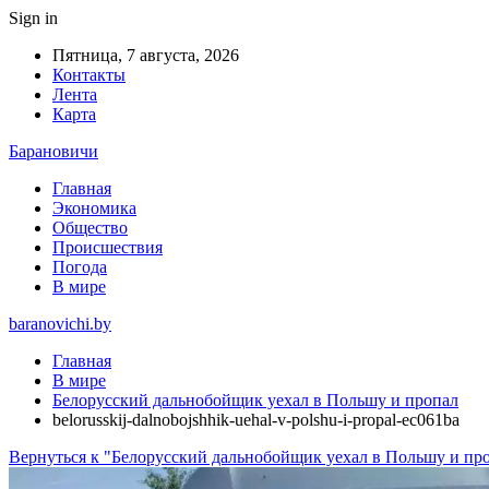
Sign in
Пятница, 7 августа, 2026
Контакты
Лента
Карта
Барановичи
Главная
Экономика
Общество
Происшествия
Погода
В мире
baranovichi.by
Главная
В мире
Белорусский дальнобойщик уехал в Польшу и пропал
belorusskij-dalnobojshhik-uehal-v-polshu-i-propal-ec061ba
Вернуться к "Белорусский дальнобойщик уехал в Польшу и пр