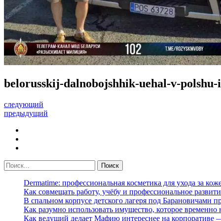
belorusskij-dalnobojshhik-uehal-v-polshu-
следующий
предыдущий
Dermatime: профессиональная косметика для ухода за кож
Как совмещать работу, учёбу и профессиональное развити
В спальном корпусе детского лагеря под Барановичами 
Как разумно использовать имущество, которое временно
Как ведущий делает Мафию интереснее на корпоративе 