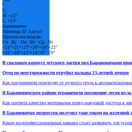
°
C
H:
+
22°
L:
+
15°
Барановичи
Пятница, 07 Август
Прогноз на неделю
Сб
Вс
Пн
Вт
Ср
Чт
+
21°
+
21°
+
27°
+
20°
+
19°
+
22°
+
11°
+
10°
+
12°
+
14°
+
9°
+
9°
В спальном корпусе детского лагеря под Барановичами пр
Отец по неосторожности отрубил пальцы 13-летней дочери
Как предприятия переходят от ручного труда к автоматизиров
В Барановичском районе ограничили посещение лесов из-з
Как оценить качество материалов перед покупкой доступа к з
В Барановичах подросток получил удар током на железной 
Какие надпрофессиональные навыки стоит развивать для успе