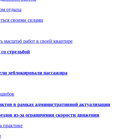
ом отдыха
иться своими силами
ь масштаб работ в своей квартире
со стрельбой
тели деблокировали пассажира
 ошибок
нктов в рамках административной актуализации
здов из-за ограничения скорости движения
а практике
е