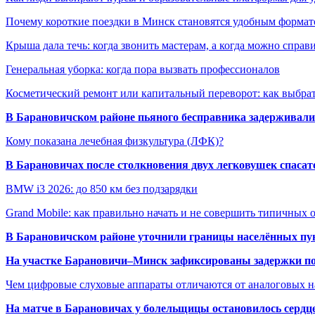
Почему короткие поездки в Минск становятся удобным формат
Крыша дала течь: когда звонить мастерам, а когда можно справ
Генеральная уборка: когда пора вызвать профессионалов
Косметический ремонт или капитальный переворот: как выбрат
В Барановичском районе пьяного бесправника задерживали 
Кому показана лечебная физкультура (ЛФК)?
В Барановичах после столкновения двух легковушек спаса
BMW i3 2026: до 850 км без подзарядки
Grand Mobile: как правильно начать и не совершить типичных
В Барановичском районе уточнили границы населённых пу
На участке Барановичи–Минск зафиксированы задержки пое
Чем цифровые слуховые аппараты отличаются от аналоговых н
На матче в Барановичах у болельщицы остановилось сердц