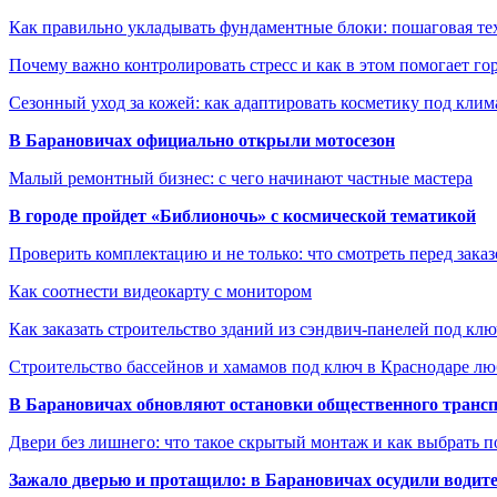
Как правильно укладывать фундаментные блоки: пошаговая те
Почему важно контролировать стресс и как в этом помогает гор
Сезонный уход за кожей: как адаптировать косметику под клим
В Барановичах официально открыли мотосезон
Малый ремонтный бизнес: с чего начинают частные мастера
В городе пройдет «Библионочь» с космической тематикой
Проверить комплектацию и не только: что смотреть перед заказ
Как соотнести видеокарту с монитором
Как заказать строительство зданий из сэндвич-панелей под кл
Строительство бассейнов и хамамов под ключ в Краснодаре л
В Барановичах обновляют остановки общественного транс
Двери без лишнего: что такое скрытый монтаж и как выбрать 
Зажало дверью и протащило: в Барановичах осудили водите