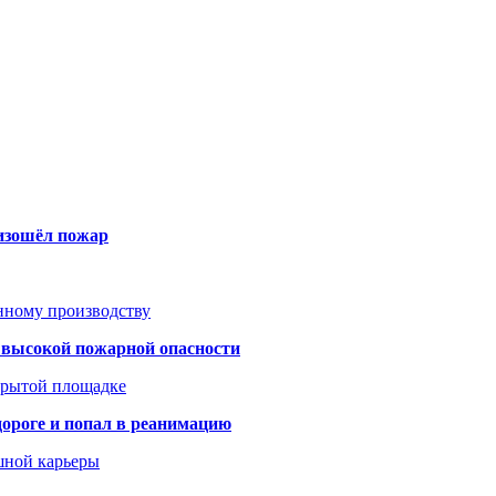
оизошёл пожар
анному производству
а высокой пожарной опасности
акрытой площадке
дороге и попал в реанимацию
шной карьеры