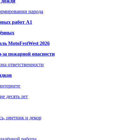
и дожди
формировании народа
овых работ A1
дённых
ль MotoFestWest 2026
з-за пожарной опасности
зона ответственности
ядков
интернете
е десять лет
ь, цветник и декор
удалённой работы