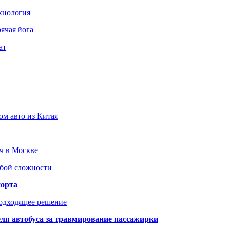
хнология
ячая йога
ат
ом авто из Китая
юч в Москве
юбой сложности
порта
подходящее решение
ля автобуса за травмирование пассажирки