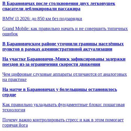
В Барановичах после столкновения двух легковушек
спасатели деблокировали пассажира
BMW i3 2026: до 850 км без подзарядки
Grand Mobile: как правильно начать и не совершить типичных
ошибок
В Барановичском районе уточнили границы населённых
пунктов в рамках административной актуализации
На участке Барановичи–Минск зафиксированы задержки
поездов из-за ограничения скорости движения
Чем цифровые слуховые аппараты отличаются от аналоговых
на практике
На матче в Барановичах у болельщицы остановилось
сердце
Как правильно укладывать фундаментные блоки: пошаговая
технология
Почему важно контролировать стресс и как в этом помогает
горячая йога