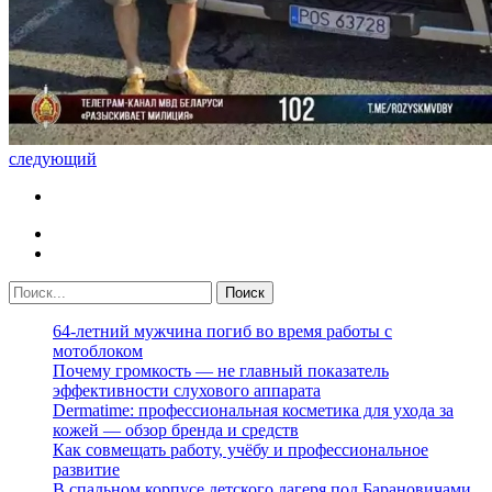
следующий
64-летний мужчина погиб во время работы с
мотоблоком
Почему громкость — не главный показатель
эффективности слухового аппарата
Dermatime: профессиональная косметика для ухода за
кожей — обзор бренда и средств
Как совмещать работу, учёбу и профессиональное
развитие
В спальном корпусе детского лагеря под Барановичами