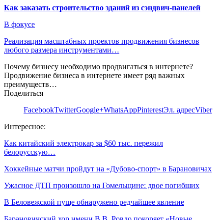
Как заказать строительство зданий из сэндвич-панелей
В фокусе
Реализация масштабных проектов продвижения бизнесов
любого размера инструментами…
Почему бизнесу необходимо продвигаться в интернете?
Продвижение бизнеса в интернете имеет ряд важных
преимуществ…
Поделиться
Facebook
Twitter
Google+
WhatsApp
Pinterest
Эл. адрес
Viber
Интересное:
Как китайский электрокар за $60 тыс. пережил
белорусскую…
Хоккейные матчи пройдут на «Дубово-спорт» в Барановичах
Ужасное ДТП произошло на Гомельщине: двое погибших
В Беловежской пуще обнаружено редчайшее явление
Барановичский хор имени В.В. Ровдо покоряет «Новые