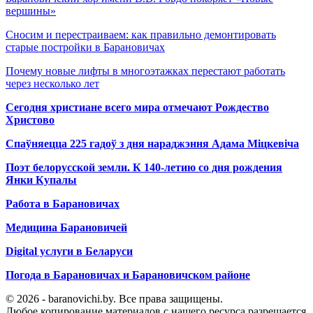
вершины»
Сносим и перестраиваем: как правильно демонтировать
старые постройки в Барановичах
Почему новые лифты в многоэтажках перестают работать
через несколько лет
Сегодня христиане всего мира отмечают Рождество
Христово
Спаўняецца 225 гадоў з дня нараджэння Адама Міцкевіча
Поэт белорусской земли. К 140-летию со дня рождения
Янки Купалы
Работа в Барановичах
Медицина Барановичей
Digital услуги в Беларуси
Погода в Барановичах и Барановичском районе
© 2026 - baranovichi.by. Все права защищены.
Любое копирование материалов с нашего ресурса разрешается