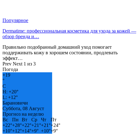
Популярное
Dermatime: профессиональная косметика для ухода за кожей —
обзор бренда и…
Правильно подобранный домашний уход помогает
поддерживать кожу в хорошем состоянии, продлевать
эффект…
Prev
Next
1 из 3
Погода
+
19
°
C
H:
+
20°
L:
+
12°
Барановичи
Суббота, 08 Август
Прогноз на неделю
Вс
Пн
Вт
Ср
Чт
Пт
+
22°
+
28°
+
22°
+
21°
+
21°
+
24°
+
10°
+
12°
+
14°
+
9°
+
10°
+
9°