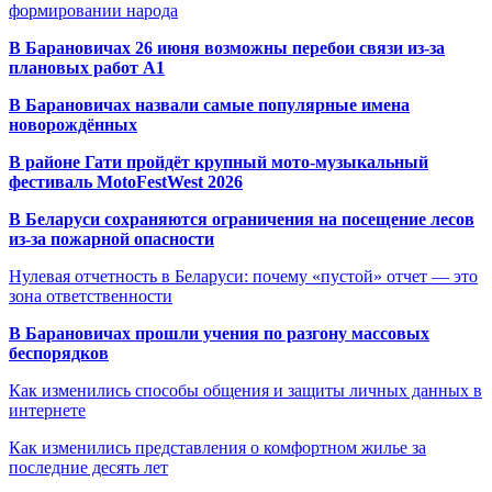
формировании народа
В Барановичах 26 июня возможны перебои связи из-за
плановых работ A1
В Барановичах назвали самые популярные имена
новорождённых
В районе Гати пройдёт крупный мото-музыкальный
фестиваль MotoFestWest 2026
В Беларуси сохраняются ограничения на посещение лесов
из-за пожарной опасности
Нулевая отчетность в Беларуси: почему «пустой» отчет — это
зона ответственности
В Барановичах прошли учения по разгону массовых
беспорядков
Как изменились способы общения и защиты личных данных в
интернете
Как изменились представления о комфортном жилье за
последние десять лет