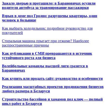
Зажало дверью и протащило: в Барановичах осудили
водителя автобуса за травмирование пассажирки
Взрыв в доме под Гродно: разрушены квартиры, один
человек в больнице
Как выбрать холодильник: подробное руководство для
покупателей
Стиральная машина прыгает при отжиме? Наиболее
распространенные причины
Как публикации в СМИ превращаются в источник
устойчивого роста для бизнеса
Волейбольные команды высшей лиги сразятся в
Барановичах
Как купить или продать сайт: руководство и особенности
Реализация масштабных проектов продвижения бизнесов
любого размера в Беларуси
Строительство бассейнов и хамамов под ключ — полный
цикл работ в Беларуси