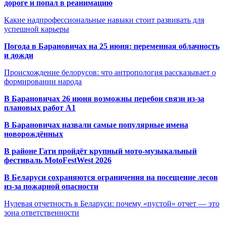
дороге и попал в реанимацию
Какие надпрофессиональные навыки стоит развивать для
успешной карьеры
Погода в Барановичах на 25 июня: переменная облачность
и дожди
Происхождение белорусов: что антропология рассказывает о
формировании народа
В Барановичах 26 июня возможны перебои связи из-за
плановых работ A1
В Барановичах назвали самые популярные имена
новорождённых
В районе Гати пройдёт крупный мото-музыкальный
фестиваль MotoFestWest 2026
В Беларуси сохраняются ограничения на посещение лесов
из-за пожарной опасности
Нулевая отчетность в Беларуси: почему «пустой» отчет — это
зона ответственности