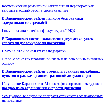
Косметический ремонт или капитальный переворот: как
выбрать масштаб работ в своей квартире
В Барановичском районе пьяного бесправника
задерживали со стрельбой
Кому показана лечебная физкультура (ЛФК)?
В Барановичах после столкновения двух легковушек
спасатели деблокировали пассажира
BMW i3 2026: до 850 км без подзарядки
Grand Mobile: как правильно начать и не совершить типичных
ошибок
В Барановичском районе уточнили границы населённых
пунктов в рамках административной актуализации
На участке Барановичи–Минск зафиксированы задержки
поездов из-за ограничения скорости движения
Чем цифровые слуховые аппараты отличаются от аналоговых
на практике