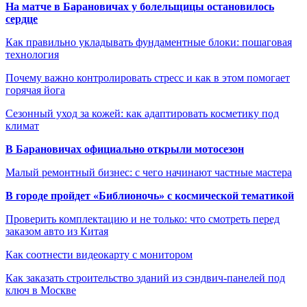
На матче в Барановичах у болельщицы остановилось
сердце
Как правильно укладывать фундаментные блоки: пошаговая
технология
Почему важно контролировать стресс и как в этом помогает
горячая йога
Сезонный уход за кожей: как адаптировать косметику под
климат
В Барановичах официально открыли мотосезон
Малый ремонтный бизнес: с чего начинают частные мастера
В городе пройдет «Библионочь» с космической тематикой
Проверить комплектацию и не только: что смотреть перед
заказом авто из Китая
Как соотнести видеокарту с монитором
Как заказать строительство зданий из сэндвич-панелей под
ключ в Москве