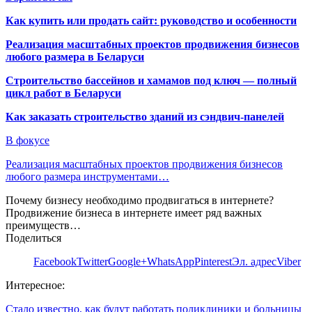
Как купить или продать сайт: руководство и особенности
Реализация масштабных проектов продвижения бизнесов
любого размера в Беларуси
Строительство бассейнов и хамамов под ключ — полный
цикл работ в Беларуси
Как заказать строительство зданий из сэндвич-панелей
В фокусе
Реализация масштабных проектов продвижения бизнесов
любого размера инструментами…
Почему бизнесу необходимо продвигаться в интернете?
Продвижение бизнеса в интернете имеет ряд важных
преимуществ…
Поделиться
Facebook
Twitter
Google+
WhatsApp
Pinterest
Эл. адрес
Viber
Интересное:
Стало известно, как будут работать поликлиники и больницы