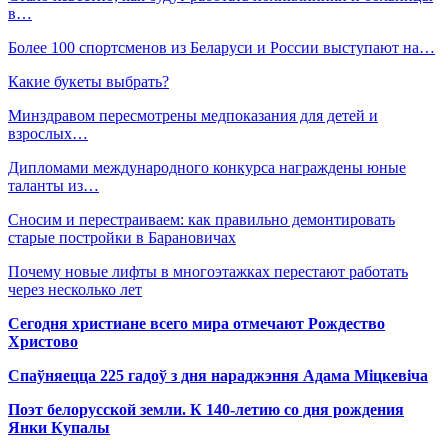
в…
Более 100 спортсменов из Беларуси и России выступают на…
Какие букеты выбрать?
Минздравом пересмотрены медпоказания для детей и
взрослых…
Дипломами международного конкурса награждены юные
таланты из…
Сносим и перестраиваем: как правильно демонтировать
старые постройки в Барановичах
Почему новые лифты в многоэтажках перестают работать
через несколько лет
Сегодня христиане всего мира отмечают Рождество
Христово
Спаўняецца 225 гадоў з дня нараджэння Адама Міцкевіча
Поэт белорусской земли. К 140-летию со дня рождения
Янки Купалы