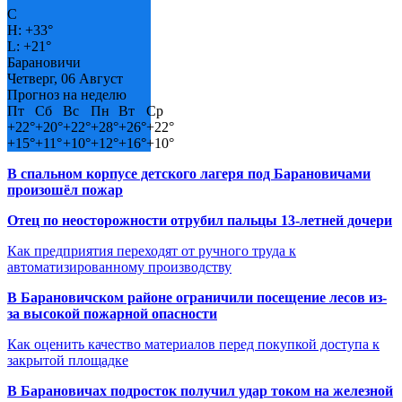
C
H:
+
33°
L:
+
21°
Барановичи
Четверг, 06 Август
Прогноз на неделю
Пт
Сб
Вс
Пн
Вт
Ср
+
22°
+
20°
+
22°
+
28°
+
26°
+
22°
+
15°
+
11°
+
10°
+
12°
+
16°
+
10°
В спальном корпусе детского лагеря под Барановичами
произошёл пожар
Отец по неосторожности отрубил пальцы 13-летней дочери
Как предприятия переходят от ручного труда к
автоматизированному производству
В Барановичском районе ограничили посещение лесов из-
за высокой пожарной опасности
Как оценить качество материалов перед покупкой доступа к
закрытой площадке
В Барановичах подросток получил удар током на железной