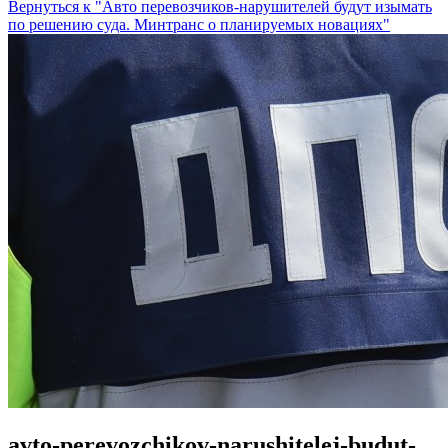
Вернуться к "Авто перевозчиков-нарушителей будут изымать
по решению суда. Минтранс о планируемых новациях"
avto-perevozchikov-narushitelej-budut-