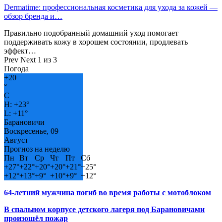
Dermatime: профессиональная косметика для ухода за кожей —
обзор бренда и…
Правильно подобранный домашний уход помогает
поддерживать кожу в хорошем состоянии, продлевать
эффект…
Prev
Next
1 из 3
Погода
+
20
°
C
H:
+
23°
L:
+
11°
Барановичи
Воскресенье, 09
Август
Прогноз на неделю
Пн
Вт
Ср
Чт
Пт
Сб
+
27°
+
22°
+
20°
+
20°
+
21°
+
25°
+
12°
+
13°
+
9°
+
10°
+
9°
+
12°
64-летний мужчина погиб во время работы с мотоблоком
В спальном корпусе детского лагеря под Барановичами
произошёл пожар