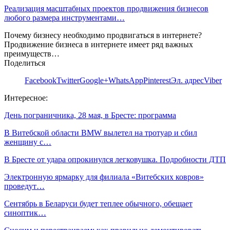
Реализация масштабных проектов продвижения бизнесов
любого размера инструментами…
Почему бизнесу необходимо продвигаться в интернете?
Продвижение бизнеса в интернете имеет ряд важных
преимуществ…
Поделиться
Facebook
Twitter
Google+
WhatsApp
Pinterest
Эл. адрес
Viber
Интересное:
День пограничника, 28 мая, в Бресте: программа
В Витебской области BMW вылетел на тротуар и сбил
женщину с…
В Бресте от удара опрокинулся легковушка. Подробности ДТП
Электронную ярмарку для филиала «Витебских ковров»
проведут…
Сентябрь в Беларуси будет теплее обычного, обещает
синоптик…