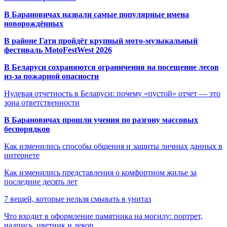
В Барановичах назвали самые популярные имена
новорождённых
В районе Гати пройдёт крупный мото-музыкальный
фестиваль MotoFestWest 2026
В Беларуси сохраняются ограничения на посещение лесов
из-за пожарной опасности
Нулевая отчетность в Беларуси: почему «пустой» отчет — это
зона ответственности
В Барановичах прошли учения по разгону массовых
беспорядков
Как изменились способы общения и защиты личных данных в
интернете
Как изменились представления о комфортном жилье за
последние десять лет
7 вещей, которые нельзя смывать в унитаз
Что входит в оформление памятника на могилу: портрет,
надпись, цветник и декор