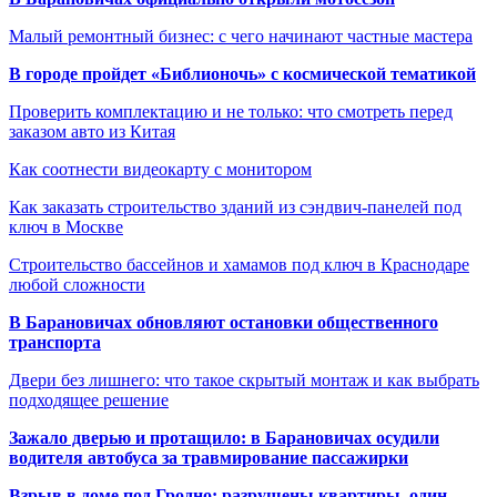
Малый ремонтный бизнес: с чего начинают частные мастера
В городе пройдет «Библионочь» с космической тематикой
Проверить комплектацию и не только: что смотреть перед
заказом авто из Китая
Как соотнести видеокарту с монитором
Как заказать строительство зданий из сэндвич-панелей под
ключ в Москве
Строительство бассейнов и хамамов под ключ в Краснодаре
любой сложности
В Барановичах обновляют остановки общественного
транспорта
Двери без лишнего: что такое скрытый монтаж и как выбрать
подходящее решение
Зажало дверью и протащило: в Барановичах осудили
водителя автобуса за травмирование пассажирки
Взрыв в доме под Гродно: разрушены квартиры, один