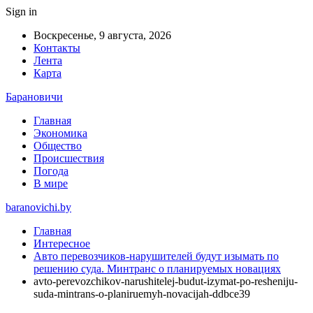
Sign in
Воскресенье, 9 августа, 2026
Контакты
Лента
Карта
Барановичи
Главная
Экономика
Общество
Происшествия
Погода
В мире
baranovichi.by
Главная
Интересное
Авто перевозчиков-нарушителей будут изымать по
решению суда. Минтранс о планируемых новациях
avto-perevozchikov-narushitelej-budut-izymat-po-resheniju-
suda-mintrans-o-planiruemyh-novacijah-ddbce39