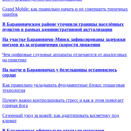
Grand Mobile: как правильно начать и не совершить типичных
ошибок
В Барановичском районе уточнили границы населённых
пунктов в рамках административной актуализации
На участке Барановичи–Минск зафиксированы задержки
поездов из-за ограничения скорости движения
Чем цифровые слуховые аппараты отличаются от аналоговых
на практике
На матче в Барановичах у болельщицы остановилось
сердце
Как правильно укладывать фундаментные блоки: пошаговая
технология
Почему важно контролировать стресс и как в этом помогает
горячая йога
Сезонный уход за кожей: как адаптировать косметику под
климат
В Барановичах официально открыли мотосезон