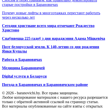
Сносим и перестраиваем: как правильно демонтировать
старые постройки в Барановичах
Почему новые лифты в многоэтажках перестают работать
через несколько лет
Сегодня христиане всего мира отмечают Рождество
Христово
Спаўняецца 225 гадоў з дня нараджэння Адама Міцкевіча
Поэт белорусской земли. К 140-летию со дня рождения
Янки Купалы
Работа в Барановичах
Медицина Барановичей
Digital услуги в Беларуси
Погода в Барановичах и Барановичском районе
© 2026 - baranovichi.by. Все права защищены.
Любое копирование материалов с нашего ресурса разрешается
только с обратной активной ссылкой на страницу статьи.
Все материалы опубликованные на сайте взяты с открытых