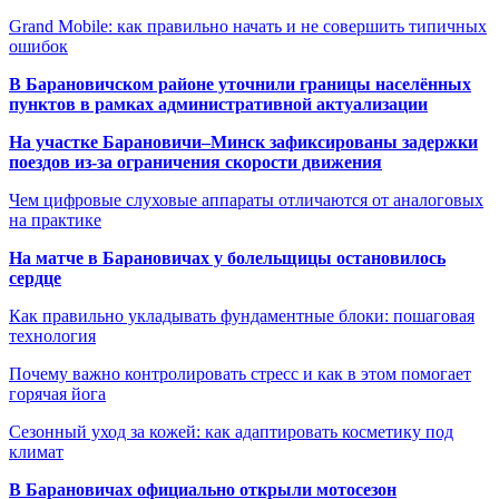
Grand Mobile: как правильно начать и не совершить типичных
ошибок
В Барановичском районе уточнили границы населённых
пунктов в рамках административной актуализации
На участке Барановичи–Минск зафиксированы задержки
поездов из-за ограничения скорости движения
Чем цифровые слуховые аппараты отличаются от аналоговых
на практике
На матче в Барановичах у болельщицы остановилось
сердце
Как правильно укладывать фундаментные блоки: пошаговая
технология
Почему важно контролировать стресс и как в этом помогает
горячая йога
Сезонный уход за кожей: как адаптировать косметику под
климат
В Барановичах официально открыли мотосезон