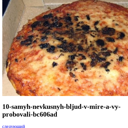
10-samyh-nevkusnyh-bljud-v-mire-a-vy-
probovali-bc606ad
следующий