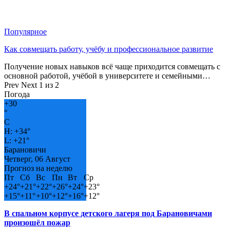
Популярное
Как совмещать работу, учёбу и профессиональное развитие
Получение новых навыков всё чаще приходится совмещать с
основной работой, учёбой в университете и семейными…
Prev
Next
1 из 2
Погода
+
30
°
C
H:
+
34°
L:
+
21°
Барановичи
Четверг, 06 Август
Прогноз на неделю
Пт
Сб
Вс
Пн
Вт
Ср
+
24°
+
21°
+
22°
+
26°
+
24°
+
23°
+
15°
+
11°
+
10°
+
12°
+
16°
+
12°
В спальном корпусе детского лагеря под Барановичами
произошёл пожар