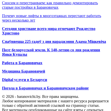
Сносим и перестраиваем: как правильно демонтировать
старые постройки в Барановичах
Почему новые лифты в многоэтажках перестают работать
через несколько лет
Сегодня христиане всего мира отмечают Рождество
Христово
Спаўняецца 225 гадоў з дня нараджэння Адама Міцкевіча
Поэт белорусской земли. К 140-летию со дня рождения
Янки Купалы
Работа в Барановичах
Медицина Барановичей
Digital услуги в Беларуси
Погода в Барановичах и Барановичском районе
© 2026 - baranovichi.by. Все права защищены.
Любое копирование материалов с нашего ресурса разрешается
только с обратной активной ссылкой на страницу статьи.
Все материалы опубликованные на сайте взяты с открытых