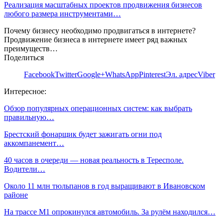
Реализация масштабных проектов продвижения бизнесов
любого размера инструментами…
Почему бизнесу необходимо продвигаться в интернете?
Продвижение бизнеса в интернете имеет ряд важных
преимуществ…
Поделиться
Facebook
Twitter
Google+
WhatsApp
Pinterest
Эл. адрес
Viber
Интересное:
Обзор популярных операционных систем: как выбрать
правильную…
Брестский фонарщик будет зажигать огни под
аккомпанемент…
40 часов в очереди — новая реальность в Тересполе.
Водители…
Около 11 млн тюльпанов в год выращивают в Ивановском
районе
На трассе М1 опрокинулся автомобиль. За рулём находился…