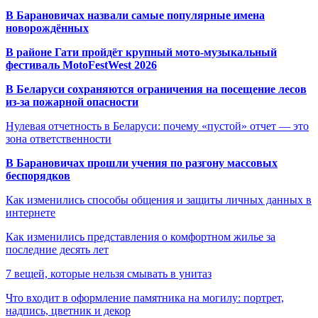
В Барановичах назвали самые популярные имена
новорождённых
В районе Гати пройдёт крупный мото-музыкальный
фестиваль MotoFestWest 2026
В Беларуси сохраняются ограничения на посещение лесов
из-за пожарной опасности
Нулевая отчетность в Беларуси: почему «пустой» отчет — это
зона ответственности
В Барановичах прошли учения по разгону массовых
беспорядков
Как изменились способы общения и защиты личных данных в
интернете
Как изменились представления о комфортном жилье за
последние десять лет
7 вещей, которые нельзя смывать в унитаз
Что входит в оформление памятника на могилу: портрет,
надпись, цветник и декор