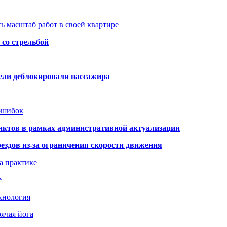
ь масштаб работ в своей квартире
со стрельбой
тели деблокировали пассажира
 ошибок
нктов в рамках административной актуализации
здов из-за ограничения скорости движения
а практике
е
хнология
ячая йога