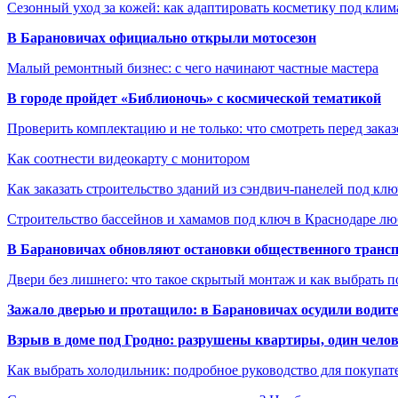
Сезонный уход за кожей: как адаптировать косметику под клим
В Барановичах официально открыли мотосезон
Малый ремонтный бизнес: с чего начинают частные мастера
В городе пройдет «Библионочь» с космической тематикой
Проверить комплектацию и не только: что смотреть перед заказ
Как соотнести видеокарту с монитором
Как заказать строительство зданий из сэндвич-панелей под кл
Строительство бассейнов и хамамов под ключ в Краснодаре л
В Барановичах обновляют остановки общественного транс
Двери без лишнего: что такое скрытый монтаж и как выбрать 
Зажало дверью и протащило: в Барановичах осудили водите
Взрыв в доме под Гродно: разрушены квартиры, один челов
Как выбрать холодильник: подробное руководство для покупат