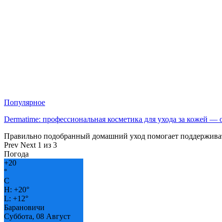
Популярное
Dermatime: профессиональная косметика для ухода за кожей —
Правильно подобранный домашний уход помогает поддерживат
Prev
Next
1 из 3
Погода
+
20
°
C
H:
+
20°
L:
+
12°
Барановичи
Суббота, 08 Август