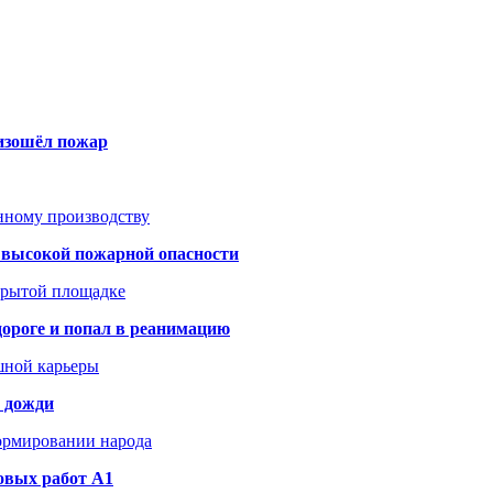
оизошёл пожар
анному производству
а высокой пожарной опасности
акрытой площадке
дороге и попал в реанимацию
шной карьеры
и дожди
формировании народа
овых работ A1