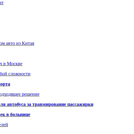
ат
ом авто из Китая
юч в Москве
юбой сложности
порта
подходящее решение
ля автобуса за травмирование пассажирки
ек в больнице
елей