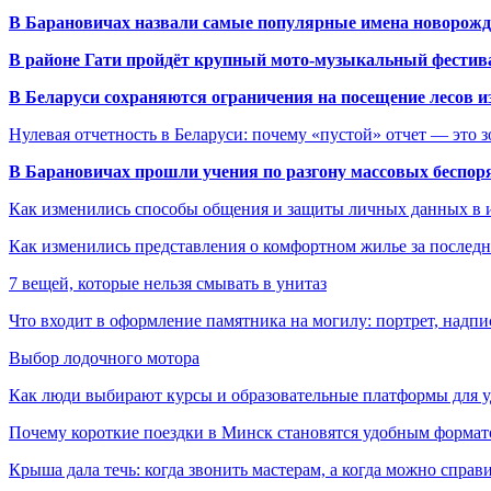
В Барановичах назвали самые популярные имена новорож
В районе Гати пройдёт крупный мото-музыкальный фестива
В Беларуси сохраняются ограничения на посещение лесов и
Нулевая отчетность в Беларуси: почему «пустой» отчет — это 
В Барановичах прошли учения по разгону массовых беспор
Как изменились способы общения и защиты личных данных в 
Как изменились представления о комфортном жилье за последни
7 вещей, которые нельзя смывать в унитаз
Что входит в оформление памятника на могилу: портрет, надпис
Выбор лодочного мотора
Как люди выбирают курсы и образовательные платформы для 
Почему короткие поездки в Минск становятся удобным формат
Крыша дала течь: когда звонить мастерам, а когда можно справ