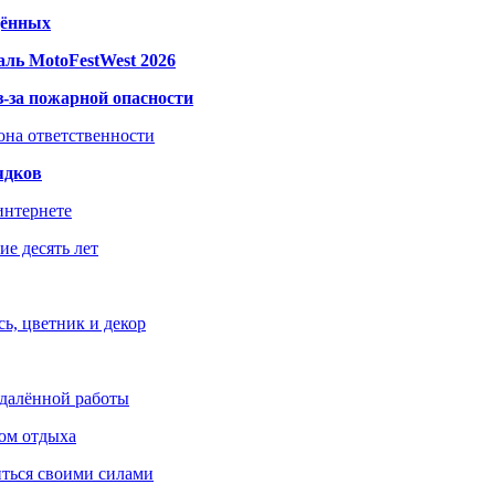
дённых
ль MotoFestWest 2026
з-за пожарной опасности
зона ответственности
ядков
интернете
е десять лет
ь, цветник и декор
удалённой работы
ом отдыха
иться своими силами