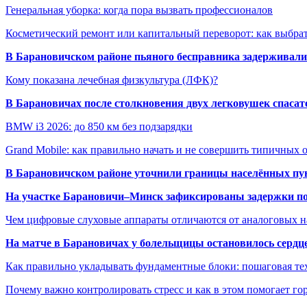
Генеральная уборка: когда пора вызвать профессионалов
Косметический ремонт или капитальный переворот: как выбрат
В Барановичском районе пьяного бесправника задерживали 
Кому показана лечебная физкультура (ЛФК)?
В Барановичах после столкновения двух легковушек спаса
BMW i3 2026: до 850 км без подзарядки
Grand Mobile: как правильно начать и не совершить типичных
В Барановичском районе уточнили границы населённых пу
На участке Барановичи–Минск зафиксированы задержки пое
Чем цифровые слуховые аппараты отличаются от аналоговых н
На матче в Барановичах у болельщицы остановилось сердц
Как правильно укладывать фундаментные блоки: пошаговая те
Почему важно контролировать стресс и как в этом помогает гор