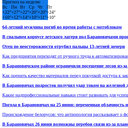
Прогноз на неделю
Вс
Пн
Вт
Ср
Чт
Пт
+
22°
+
27°
+
22°
+
20°
+
20°
+
24°
+
10°
+
12°
+
14°
+
10°
+
11°
+
10°
64-летний мужчина погиб во время работы с мотоблоком
В спальном корпусе детского лагеря под Барановичами пр
Отец по неосторожности отрубил пальцы 13-летней дочери
Как предприятия переходят от ручного труда к автоматизиров
В Барановичском районе ограничили посещение лесов из-з
Как оценить качество материалов перед покупкой доступа к з
В Барановичах подросток получил удар током на железной 
Какие надпрофессиональные навыки стоит развивать для успе
Погода в Барановичах на 25 июня: переменная облачность 
Происхождение белорусов: что антропология рассказывает о 
В Барановичах 26 июня возможны перебои связи из-за план