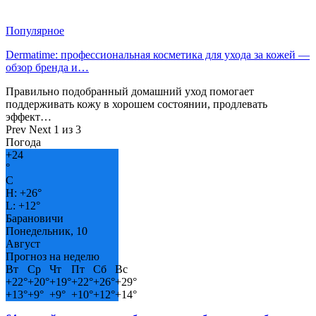
Популярное
Dermatime: профессиональная косметика для ухода за кожей —
обзор бренда и…
Правильно подобранный домашний уход помогает
поддерживать кожу в хорошем состоянии, продлевать
эффект…
Prev
Next
1 из 3
Погода
+
24
°
C
H:
+
26°
L:
+
12°
Барановичи
Понедельник, 10
Август
Прогноз на неделю
Вт
Ср
Чт
Пт
Сб
Вс
+
22°
+
20°
+
19°
+
22°
+
26°
+
29°
+
13°
+
9°
+
9°
+
10°
+
12°
+
14°