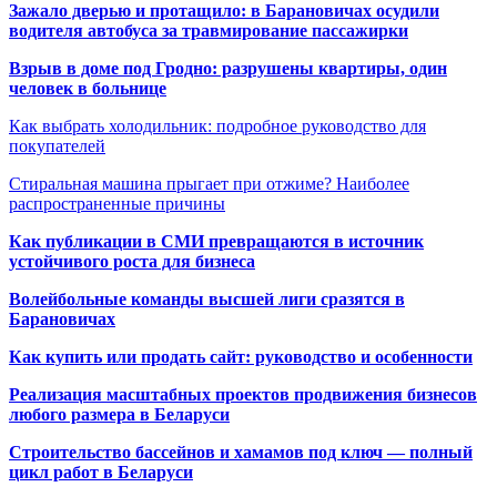
Зажало дверью и протащило: в Барановичах осудили
водителя автобуса за травмирование пассажирки
Взрыв в доме под Гродно: разрушены квартиры, один
человек в больнице
Как выбрать холодильник: подробное руководство для
покупателей
Стиральная машина прыгает при отжиме? Наиболее
распространенные причины
Как публикации в СМИ превращаются в источник
устойчивого роста для бизнеса
Волейбольные команды высшей лиги сразятся в
Барановичах
Как купить или продать сайт: руководство и особенности
Реализация масштабных проектов продвижения бизнесов
любого размера в Беларуси
Строительство бассейнов и хамамов под ключ — полный
цикл работ в Беларуси