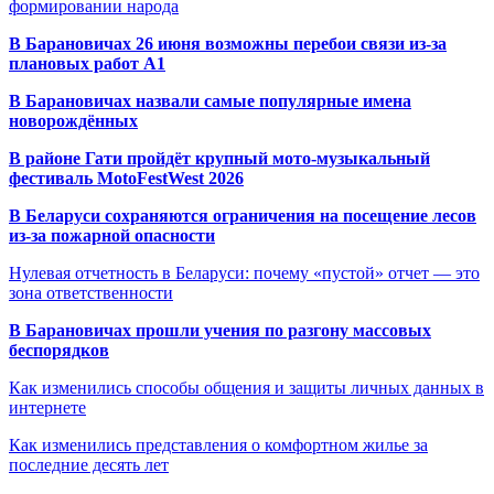
формировании народа
В Барановичах 26 июня возможны перебои связи из-за
плановых работ A1
В Барановичах назвали самые популярные имена
новорождённых
В районе Гати пройдёт крупный мото-музыкальный
фестиваль MotoFestWest 2026
В Беларуси сохраняются ограничения на посещение лесов
из-за пожарной опасности
Нулевая отчетность в Беларуси: почему «пустой» отчет — это
зона ответственности
В Барановичах прошли учения по разгону массовых
беспорядков
Как изменились способы общения и защиты личных данных в
интернете
Как изменились представления о комфортном жилье за
последние десять лет