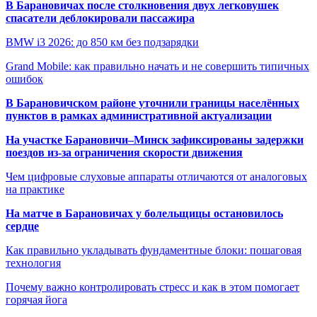
В Барановичах после столкновения двух легковушек
спасатели деблокировали пассажира
BMW i3 2026: до 850 км без подзарядки
Grand Mobile: как правильно начать и не совершить типичных
ошибок
В Барановичском районе уточнили границы населённых
пунктов в рамках административной актуализации
На участке Барановичи–Минск зафиксированы задержки
поездов из-за ограничения скорости движения
Чем цифровые слуховые аппараты отличаются от аналоговых
на практике
На матче в Барановичах у болельщицы остановилось
сердце
Как правильно укладывать фундаментные блоки: пошаговая
технология
Почему важно контролировать стресс и как в этом помогает
горячая йога