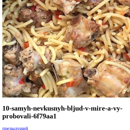
10-samyh-nevkusnyh-bljud-v-mire-a-vy-
probovali-6f79aa1
предыдущий