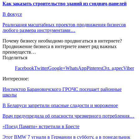
Как заказать строительство зданий из сэндвич-панелей
В фокусе
Реализация масштабных проектов продвижения бизнесов
любого размера инструментами…
Почему бизнесу необходимо продвигаться в интернете?
Продвижение бизнеса в интернете имеет ряд важных
преимуществ…
Поделиться
Facebook
Twitter
Google+
WhatsApp
Pinterest
Эл. адрес
Viber
Интересное:
Инспектор Барановичского ГРОЧС посещает районные
школы
В Беларуси запретили опасные сладости и мороженое
Врач предупредила об опасности чрезмерного потребления…
«Поезд Памяти» встретили в Бресте
Этот BMW 7 угнали в Германии в субботу, а в понедельник