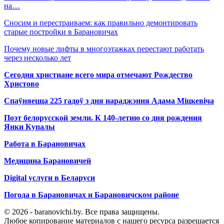
на…
Сносим и перестраиваем: как правильно демонтировать
старые постройки в Барановичах
Почему новые лифты в многоэтажках перестают работать
через несколько лет
Сегодня христиане всего мира отмечают Рождество
Христово
Спаўняецца 225 гадоў з дня нараджэння Адама Міцкевіча
Поэт белорусской земли. К 140-летию со дня рождения
Янки Купалы
Работа в Барановичах
Медицина Барановичей
Digital услуги в Беларуси
Погода в Барановичах и Барановичском районе
© 2026 - baranovichi.by. Все права защищены.
Любое копирование материалов с нашего ресурса разрешается