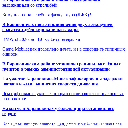
задерживали со стрельбой
Кому показана лечебная физкультура (ЛФК)?
В Барановичах после столкновения двух легковушек
спасатели деблокировали пассажира
BMW i3 2026: до 850 км без подзарядки
Grand Mobile: как правильно начать и не совершить типичных
ошибок
В Барановичском районе уточнили границы населённых
пунктов в рамках административной актуализации
На участке Барановичи–Минск зафиксированы задержки
поездов из-за ограничения скорости движения
Чем цифровые слуховые аппараты отличаются от аналоговых
на практике
На матче в Барановичах у болельщицы остановилось
сердце
Как правильно укладывать фундаментные блоки: пошаговая