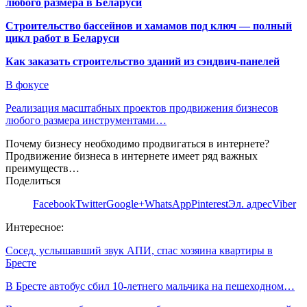
любого размера в Беларуси
Строительство бассейнов и хамамов под ключ — полный
цикл работ в Беларуси
Как заказать строительство зданий из сэндвич-панелей
В фокусе
Реализация масштабных проектов продвижения бизнесов
любого размера инструментами…
Почему бизнесу необходимо продвигаться в интернете?
Продвижение бизнеса в интернете имеет ряд важных
преимуществ…
Поделиться
Facebook
Twitter
Google+
WhatsApp
Pinterest
Эл. адрес
Viber
Интересное:
Сосед, услышавший звук АПИ, спас хозяина квартиры в
Бресте
В Бресте автобус сбил 10-летнего мальчика на пешеходном…