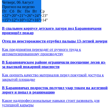
Четверг, 06 Август
Прогноз на неделю
Пт
Сб
Вс
Пн
Вт
Ср
+
22°
+
20°
+
21°
+
26°
+
24°
+
23°
+
15°
+
12°
+
10°
+
12°
+
16°
+
14°
В спальном корпусе детского лагеря под Барановичами
произошёл пожар
Отец по неосторожности отрубил пальцы 13-летней дочери
Как предприятия переходят от ручного труда к
автоматизированному производству
В Барановичском районе ограничили посещение лесов из-
за высокой пожарной опасности
Как оценить качество материалов перед покупкой доступа к
закрытой площадке
В Барановичах подросток получил удар током на железной
дороге и попал в реанимацию
Какие надпрофессиональные навыки стоит развивать для
успешной карьеры