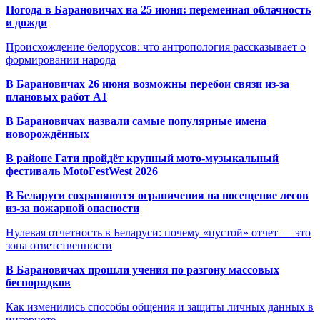
Погода в Барановичах на 25 июня: переменная облачность
и дожди
Происхождение белорусов: что антропология рассказывает о
формировании народа
В Барановичах 26 июня возможны перебои связи из-за
плановых работ A1
В Барановичах назвали самые популярные имена
новорождённых
В районе Гати пройдёт крупный мото-музыкальный
фестиваль MotoFestWest 2026
В Беларуси сохраняются ограничения на посещение лесов
из-за пожарной опасности
Нулевая отчетность в Беларуси: почему «пустой» отчет — это
зона ответственности
В Барановичах прошли учения по разгону массовых
беспорядков
Как изменились способы общения и защиты личных данных в
интернете