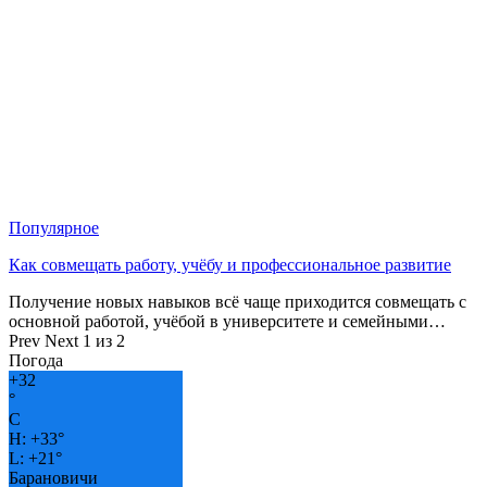
Популярное
Как совмещать работу, учёбу и профессиональное развитие
Получение новых навыков всё чаще приходится совмещать с
основной работой, учёбой в университете и семейными…
Prev
Next
1 из 2
Погода
+
32
°
C
H:
+
33°
L:
+
21°
Барановичи