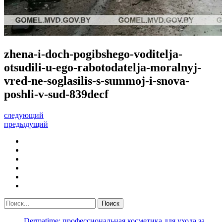
zhena-i-doch-pogibshego-voditelja-
otsudili-u-ego-rabotodatelja-moralnyj-
vred-ne-soglasilis-s-summoj-i-snova-
poshli-v-sud-839decf
следующий
предыдущий
Dermatime: профессиональная косметика для ухода за