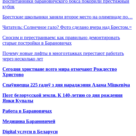
Воспитанники барановичского бокса покорили престижный
кубок
Брестские школьники заняли второе место на олимпиаде по…
Читатель: Солнечное гало? Фото сделано вчера над Брестом.=
Сносим и перестраиваем: как правильно демонтировать
старые постройки в Барановичах
Почему новые лифты в многоэтажках перестают работать
через несколько лет
Сегодня христиане всего мира отмечают Рождество
Христово
Спаўняецца 225 гадоў з дня нараджэння Адама Міцкевіча
Поэт белорусской земли. К 140-летию со дня рождения
Янки Купалы
Работа в Барановичах
Медицина Барановичей
Digital услуги в Беларуси