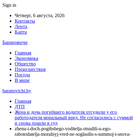
Sign in
Четверг, 6 августа, 2026
Контакты
Лента
Карта
Барановичи
Главная
Экономика
Общество
Происшествия
Погода
В мире
baranovichi.by
Главная
ДТП
Жена и дочь погибшего водителя отсудили у его
работодателя моральный вред. Не согласились с суммой
и снова пошли в суд
zhena-i-doch-pogibshego-voditelja-otsudili-u-ego-
rabotodatelja-moralnyj-vred-ne-soglasilis-s-summoj-i-snova-