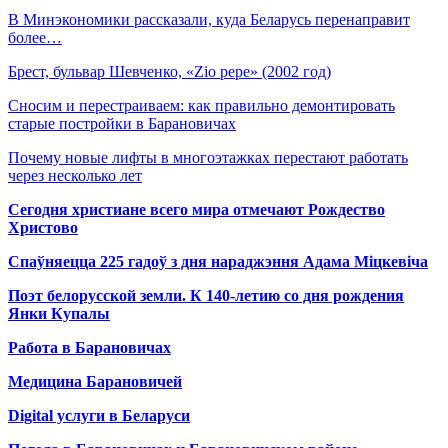
В Минэкономики рассказали, куда Беларусь перенаправит
более…
Брест, бульвар Шевченко, «Zio pepe» (2002 год)
Сносим и перестраиваем: как правильно демонтировать
старые постройки в Барановичах
Почему новые лифты в многоэтажках перестают работать
через несколько лет
Сегодня христиане всего мира отмечают Рождество
Христово
Спаўняецца 225 гадоў з дня нараджэння Адама Міцкевіча
Поэт белорусской земли. К 140-летию со дня рождения
Янки Купалы
Работа в Барановичах
Медицина Барановичей
Digital услуги в Беларуси