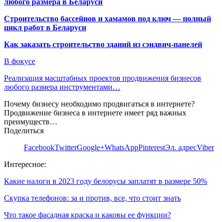
любого размера в Беларуси
Строительство бассейнов и хамамов под ключ — полный
цикл работ в Беларуси
Как заказать строительство зданий из сэндвич-панелей
В фокусе
Реализация масштабных проектов продвижения бизнесов
любого размера инструментами…
Почему бизнесу необходимо продвигаться в интернете?
Продвижение бизнеса в интернете имеет ряд важных
преимуществ…
Поделиться
Facebook
Twitter
Google+
WhatsApp
Pinterest
Эл. адрес
Viber
Интересное:
Какие налоги в 2023 году белорусы заплатят в размере 50%
Скупка телефонов: за и против, все, что стоит знать
Что такое фасадная краска и каковы ее функции?