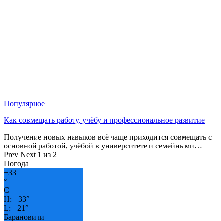
Популярное
Как совмещать работу, учёбу и профессиональное развитие
Получение новых навыков всё чаще приходится совмещать с
основной работой, учёбой в университете и семейными…
Prev
Next
1 из 2
Погода
+
33
°
C
H:
+
33°
L:
+
21°
Барановичи