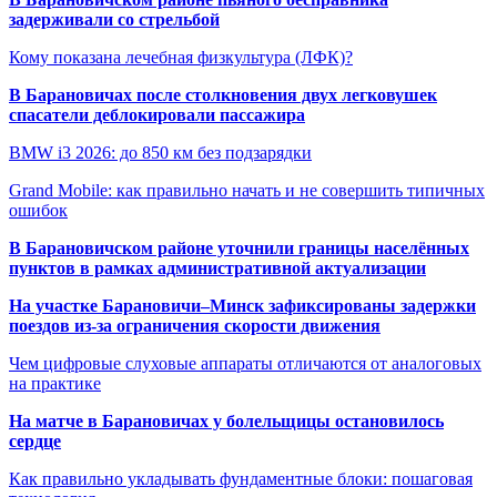
задерживали со стрельбой
Кому показана лечебная физкультура (ЛФК)?
В Барановичах после столкновения двух легковушек
спасатели деблокировали пассажира
BMW i3 2026: до 850 км без подзарядки
Grand Mobile: как правильно начать и не совершить типичных
ошибок
В Барановичском районе уточнили границы населённых
пунктов в рамках административной актуализации
На участке Барановичи–Минск зафиксированы задержки
поездов из-за ограничения скорости движения
Чем цифровые слуховые аппараты отличаются от аналоговых
на практике
На матче в Барановичах у болельщицы остановилось
сердце
Как правильно укладывать фундаментные блоки: пошаговая