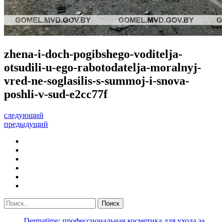
zhena-i-doch-pogibshego-voditelja-
otsudili-u-ego-rabotodatelja-moralnyj-
vred-ne-soglasilis-s-summoj-i-snova-
poshli-v-sud-e2cc77f
следующий
предыдущий
Dermatime: профессиональная косметика для ухода за