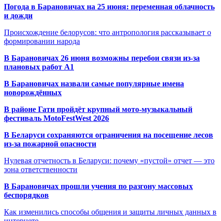
Погода в Барановичах на 25 июня: переменная облачность
и дожди
Происхождение белорусов: что антропология рассказывает о
формировании народа
В Барановичах 26 июня возможны перебои связи из-за
плановых работ A1
В Барановичах назвали самые популярные имена
новорождённых
В районе Гати пройдёт крупный мото-музыкальный
фестиваль MotoFestWest 2026
В Беларуси сохраняются ограничения на посещение лесов
из-за пожарной опасности
Нулевая отчетность в Беларуси: почему «пустой» отчет — это
зона ответственности
В Барановичах прошли учения по разгону массовых
беспорядков
Как изменились способы общения и защиты личных данных в
интернете