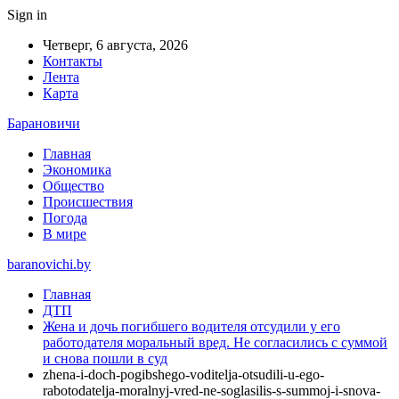
Sign in
Четверг, 6 августа, 2026
Контакты
Лента
Карта
Барановичи
Главная
Экономика
Общество
Происшествия
Погода
В мире
baranovichi.by
Главная
ДТП
Жена и дочь погибшего водителя отсудили у его
работодателя моральный вред. Не согласились с суммой
и снова пошли в суд
zhena-i-doch-pogibshego-voditelja-otsudili-u-ego-
rabotodatelja-moralnyj-vred-ne-soglasilis-s-summoj-i-snova-