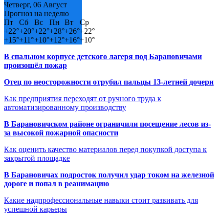
Четверг, 06 Август
Прогноз на неделю
Пт
Сб
Вс
Пн
Вт
Ср
+
22°
+
20°
+
22°
+
28°
+
26°
+
22°
+
15°
+
11°
+
10°
+
12°
+
16°
+
10°
В спальном корпусе детского лагеря под Барановичами
произошёл пожар
Отец по неосторожности отрубил пальцы 13-летней дочери
Как предприятия переходят от ручного труда к
автоматизированному производству
В Барановичском районе ограничили посещение лесов из-
за высокой пожарной опасности
Как оценить качество материалов перед покупкой доступа к
закрытой площадке
В Барановичах подросток получил удар током на железной
дороге и попал в реанимацию
Какие надпрофессиональные навыки стоит развивать для
успешной карьеры