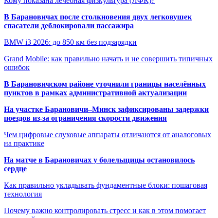
Кому показана лечебная физкультура (ЛФК)?
В Барановичах после столкновения двух легковушек
спасатели деблокировали пассажира
BMW i3 2026: до 850 км без подзарядки
Grand Mobile: как правильно начать и не совершить типичных
ошибок
В Барановичском районе уточнили границы населённых
пунктов в рамках административной актуализации
На участке Барановичи–Минск зафиксированы задержки
поездов из-за ограничения скорости движения
Чем цифровые слуховые аппараты отличаются от аналоговых
на практике
На матче в Барановичах у болельщицы остановилось
сердце
Как правильно укладывать фундаментные блоки: пошаговая
технология
Почему важно контролировать стресс и как в этом помогает