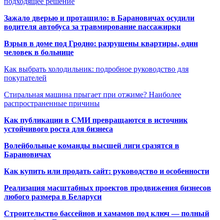
подходящее решение
Зажало дверью и протащило: в Барановичах осудили
водителя автобуса за травмирование пассажирки
Взрыв в доме под Гродно: разрушены квартиры, один
человек в больнице
Как выбрать холодильник: подробное руководство для
покупателей
Стиральная машина прыгает при отжиме? Наиболее
распространенные причины
Как публикации в СМИ превращаются в источник
устойчивого роста для бизнеса
Волейбольные команды высшей лиги сразятся в
Барановичах
Как купить или продать сайт: руководство и особенности
Реализация масштабных проектов продвижения бизнесов
любого размера в Беларуси
Строительство бассейнов и хамамов под ключ — полный