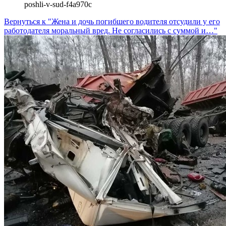
poshli-v-sud-f4a970c
Вернуться к "Жена и дочь погибшего водителя отсудили у его
работодателя моральный вред. Не согласились с суммой и…"