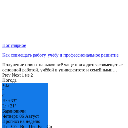
Популярное
Как совмещать работу, учёбу и профессиональное развитие
Получение новых навыков всё чаще приходится совмещать с
основной работой, учёбой в университете и семейными…
Prev
Next
1 из 2
Погода
+
32
°
C
H:
+
33°
L:
+
21°
Барановичи
Четверг, 06 Август
Прогноз на неделю
Пт
Сб
Вс
Пн
Вт
Ср