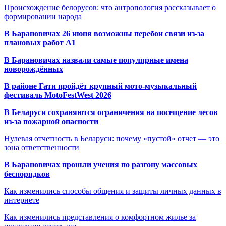
Происхождение белорусов: что антропология рассказывает о
формировании народа
В Барановичах 26 июня возможны перебои связи из-за
плановых работ A1
В Барановичах назвали самые популярные имена
новорождённых
В районе Гати пройдёт крупный мото-музыкальный
фестиваль MotoFestWest 2026
В Беларуси сохраняются ограничения на посещение лесов
из-за пожарной опасности
Нулевая отчетность в Беларуси: почему «пустой» отчет — это
зона ответственности
В Барановичах прошли учения по разгону массовых
беспорядков
Как изменились способы общения и защиты личных данных в
интернете
Как изменились представления о комфортном жилье за