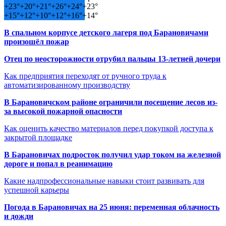
+
23°
+
20°
+
21°
+
26°
+
24°
+
23°
+
15°
+
12°
+
10°
+
12°
+
16°
+
14°
В спальном корпусе детского лагеря под Барановичами
произошёл пожар
Отец по неосторожности отрубил пальцы 13-летней дочери
Как предприятия переходят от ручного труда к
автоматизированному производству
В Барановичском районе ограничили посещение лесов из-
за высокой пожарной опасности
Как оценить качество материалов перед покупкой доступа к
закрытой площадке
В Барановичах подросток получил удар током на железной
дороге и попал в реанимацию
Какие надпрофессиональные навыки стоит развивать для
успешной карьеры
Погода в Барановичах на 25 июня: переменная облачность
и дожди