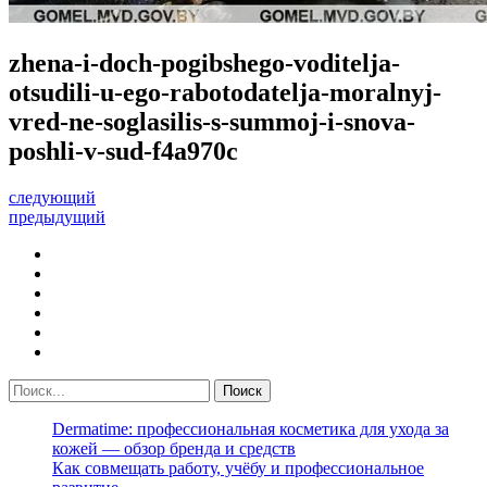
zhena-i-doch-pogibshego-voditelja-
otsudili-u-ego-rabotodatelja-moralnyj-
vred-ne-soglasilis-s-summoj-i-snova-
poshli-v-sud-f4a970c
следующий
предыдущий
Dermatime: профессиональная косметика для ухода за
кожей — обзор бренда и средств
Как совмещать работу, учёбу и профессиональное