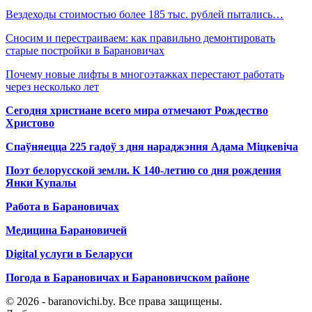
Вездеходы стоимостью более 185 тыс. рублей пытались…
Сносим и перестраиваем: как правильно демонтировать
старые постройки в Барановичах
Почему новые лифты в многоэтажках перестают работать
через несколько лет
Сегодня христиане всего мира отмечают Рождество
Христово
Спаўняецца 225 гадоў з дня нараджэння Адама Міцкевіча
Поэт белорусской земли. К 140-летию со дня рождения
Янки Купалы
Работа в Барановичах
Медицина Барановичей
Digital услуги в Беларуси
Погода в Барановичах и Барановичском районе
© 2026 - baranovichi.by. Все права защищены.