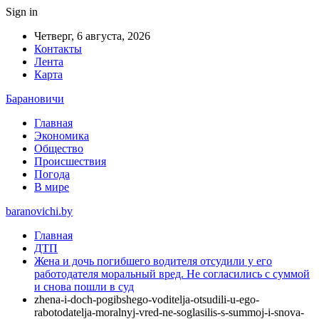
Sign in
Четверг, 6 августа, 2026
Контакты
Лента
Карта
Барановичи
Главная
Экономика
Общество
Происшествия
Погода
В мире
baranovichi.by
Главная
ДТП
Жена и дочь погибшего водителя отсудили у его
работодателя моральный вред. Не согласились с суммой
и снова пошли в суд
zhena-i-doch-pogibshego-voditelja-otsudili-u-ego-
rabotodatelja-moralnyj-vred-ne-soglasilis-s-summoj-i-snova-