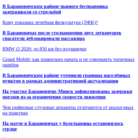
В Барановичском районе пьяного бесправника
задерживали со стрельбой
Кому показана лечебная физкультура (ЛФК)?
В Барановичах после столкновения двух легковушек
спасатели деблокировали пассажира
BMW i3 2026: до 850 км без подзарядки
Grand Mobile: как правильно начать и не совершить типичных
ошибок
В Барановичском районе уточнили границы населённых
пунктов в рамках административной актуализации
На участке Барановичи–Минск зафиксированы задержки
поездов из-за ограничения скорости движения
Чем цифровые слуховые аппараты отличаются от аналоговых
на практике
На матче в Барановичах у болельщицы остановилось
сердце