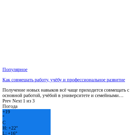
Популярное
Как совмещать работу, учёбу и профессиональное развитие
Получение новых навыков всё чаще приходится совмещать с
основной работой, учёбой в университете и семейными…
Prev
Next
1 из 3
Погода
+
19
°
C
H:
+
22°
L:
+
16°