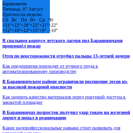
Барановичи
Пятница, 07 Август
Прогноз на неделю
Сб
Вс
Пн
Вт
Ср
Чт
+
21°
+
22°
+
28°
+
22°
+
21°
+
22°
+
12°
+
10°
+
12°
+
15°
+
9°
+
10°
В спальном корпусе детского лагеря под Барановичами
произошёл пожар
Отец по неосторожности отрубил пальцы 13-летней дочери
Как предприятия переходят от ручного труда к
автоматизированному производству
В Барановичском районе ограничили посещение лесов из-
за высокой пожарной опасности
Как оценить качество материалов перед покупкой доступа к
закрытой площадке
В Барановичах подросток получил удар током на железной
дороге и попал в реанимацию
Какие надпрофессиональные навыки стоит развивать для