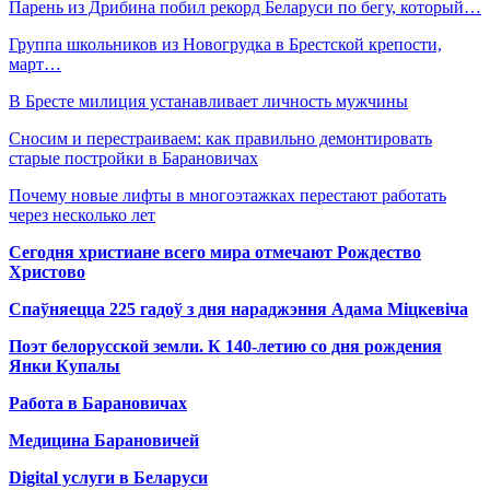
Парень из Дрибина побил рекорд Беларуси по бегу, который…
Группа школьников из Новогрудка в Брестской крепости,
март…
В Бресте милиция устанавливает личность мужчины
Сносим и перестраиваем: как правильно демонтировать
старые постройки в Барановичах
Почему новые лифты в многоэтажках перестают работать
через несколько лет
Сегодня христиане всего мира отмечают Рождество
Христово
Спаўняецца 225 гадоў з дня нараджэння Адама Міцкевіча
Поэт белорусской земли. К 140-летию со дня рождения
Янки Купалы
Работа в Барановичах
Медицина Барановичей
Digital услуги в Беларуси