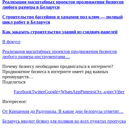
Реализация масштабных проектов продвижения бизнесов
любого размера в Беларуси
Строительство бассейнов и хамамов под ключ — полный
цикл работ в Беларуси
Как заказать строительство зданий из сэндвич-панелей
В фокусе
Реализация масштабных проектов продвижения бизнесов
любого размера инструментами…
Почему бизнесу необходимо продвигаться в интернете?
Продвижение бизнеса в интернете имеет ряд важных
преимуществ…
Поделиться
Facebook
Twitter
Google+
WhatsApp
Pinterest
Эл. адрес
Viber
Интересное:
От Крещения до Радуницы. В какие дни белорусы отметят…
Беларусь вводит безвиз для поляков во всех пунктах пропуска