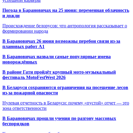
успешной карьеры
Погода в Барановичах на 25 июня: переменная облачность
и дожди
Происхождение белорусов: что антропология рассказывает о
формировании народа
В Барановичах 26 июня возможны перебои связи из-за
плановых работ A1
В Барановичах назвали самые популярные имена
новорождённых
В районе Гати пройдёт крупный мото-музыкальный
фестиваль MotoFestWest 2026
В Беларуси сохраняются ограничения на посещение лесов
из-за пожарной опасности
Нулевая отчетность в Беларуси: почему «пустой» отчет — это
зона ответственности
В Барановичах прошли учения по разгону массовых
беспорядков