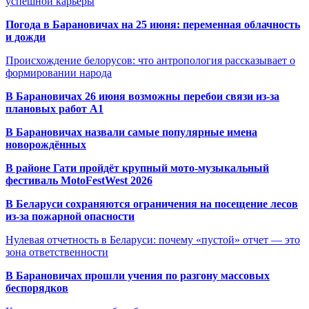
успешной карьеры
Погода в Барановичах на 25 июня: переменная облачность
и дожди
Происхождение белорусов: что антропология рассказывает о
формировании народа
В Барановичах 26 июня возможны перебои связи из-за
плановых работ A1
В Барановичах назвали самые популярные имена
новорождённых
В районе Гати пройдёт крупный мото-музыкальный
фестиваль MotoFestWest 2026
В Беларуси сохраняются ограничения на посещение лесов
из-за пожарной опасности
Нулевая отчетность в Беларуси: почему «пустой» отчет — это
зона ответственности
В Барановичах прошли учения по разгону массовых
беспорядков