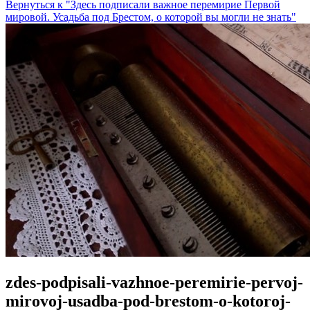
Вернуться к "Здесь подписали важное перемирие Первой
мировой. Усадьба под Брестом, о которой вы могли не знать"
zdes-podpisali-vazhnoe-peremirie-pervoj-
mirovoj-usadba-pod-brestom-o-kotoroj-