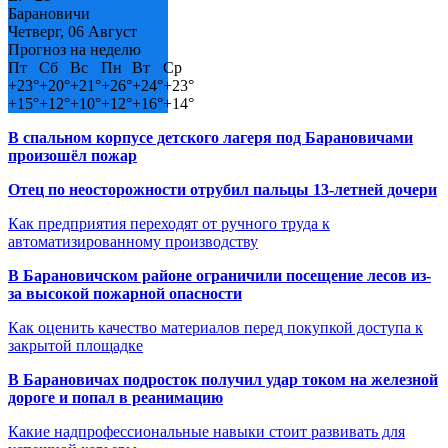
Барановичи
Четверг, 06 Август
Прогноз на неделю
Пт
Сб
Вс
Пн
Вт
Ср
+
23°
+
20°
+
21°
+
26°
+
24°
+
23°
+
15°
+
12°
+
10°
+
12°
+
16°
+
14°
В спальном корпусе детского лагеря под Барановичами
произошёл пожар
Отец по неосторожности отрубил пальцы 13-летней дочери
Как предприятия переходят от ручного труда к
автоматизированному производству
В Барановичском районе ограничили посещение лесов из-
за высокой пожарной опасности
Как оценить качество материалов перед покупкой доступа к
закрытой площадке
В Барановичах подросток получил удар током на железной
дороге и попал в реанимацию
Какие надпрофессиональные навыки стоит развивать для