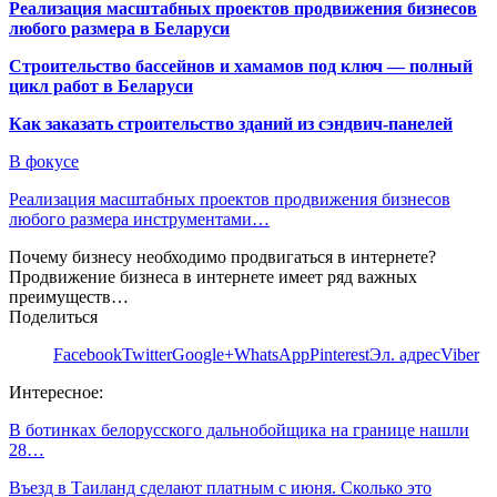
Реализация масштабных проектов продвижения бизнесов
любого размера в Беларуси
Строительство бассейнов и хамамов под ключ — полный
цикл работ в Беларуси
Как заказать строительство зданий из сэндвич-панелей
В фокусе
Реализация масштабных проектов продвижения бизнесов
любого размера инструментами…
Почему бизнесу необходимо продвигаться в интернете?
Продвижение бизнеса в интернете имеет ряд важных
преимуществ…
Поделиться
Facebook
Twitter
Google+
WhatsApp
Pinterest
Эл. адрес
Viber
Интересное:
В ботинках белорусского дальнобойщика на границе нашли
28…
Въезд в Таиланд сделают платным с июня. Сколько это