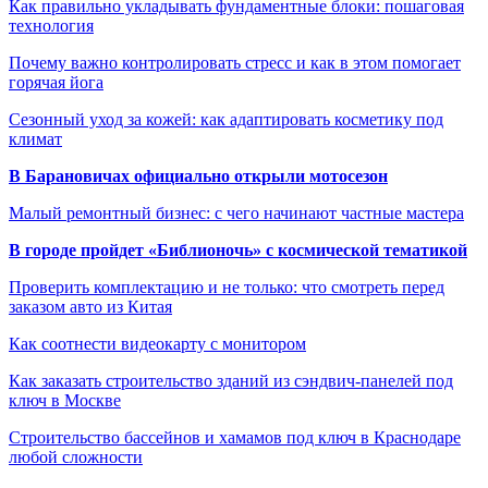
Как правильно укладывать фундаментные блоки: пошаговая
технология
Почему важно контролировать стресс и как в этом помогает
горячая йога
Сезонный уход за кожей: как адаптировать косметику под
климат
В Барановичах официально открыли мотосезон
Малый ремонтный бизнес: с чего начинают частные мастера
В городе пройдет «Библионочь» с космической тематикой
Проверить комплектацию и не только: что смотреть перед
заказом авто из Китая
Как соотнести видеокарту с монитором
Как заказать строительство зданий из сэндвич-панелей под
ключ в Москве
Строительство бассейнов и хамамов под ключ в Краснодаре
любой сложности