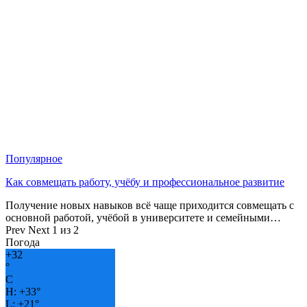
Популярное
Как совмещать работу, учёбу и профессиональное развитие
Получение новых навыков всё чаще приходится совмещать с
основной работой, учёбой в университете и семейными…
Prev
Next
1 из 2
Погода
+
32
°
C
H:
+
33°
L:
+
21°