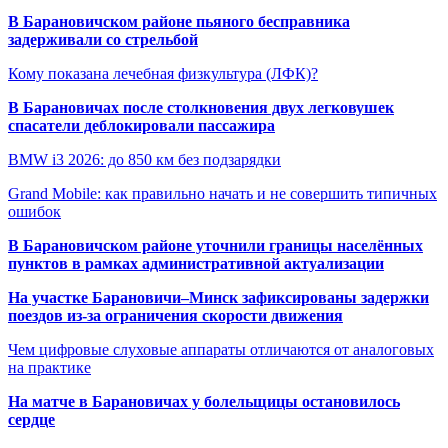
В Барановичском районе пьяного бесправника
задерживали со стрельбой
Кому показана лечебная физкультура (ЛФК)?
В Барановичах после столкновения двух легковушек
спасатели деблокировали пассажира
BMW i3 2026: до 850 км без подзарядки
Grand Mobile: как правильно начать и не совершить типичных
ошибок
В Барановичском районе уточнили границы населённых
пунктов в рамках административной актуализации
На участке Барановичи–Минск зафиксированы задержки
поездов из-за ограничения скорости движения
Чем цифровые слуховые аппараты отличаются от аналоговых
на практике
На матче в Барановичах у болельщицы остановилось
сердце