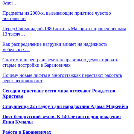
будет…
Предметы из 2000-х, вызывающие приятное чувство
ностальгии
Перед Олимпиадой-1980 житель Малориты прошел пешком
13 тысяч…
Как распределение нагрузки влияет на надёжность
мебельных…
Сносим и перестраиваем: как правильно демонтировать
старые постройки в Барановичах
Почему новые лифты в многоэтажках перестают работать
через несколько лет
Сегодня христиане всего мира отмечают Рождество
Христово
Спаўняецца 225 гадоў з дня нараджэння Адама Міцкевіча
Поэт белорусской земли. К 140-летию со дня рождения
Янки Купалы
Работа в Барановичах