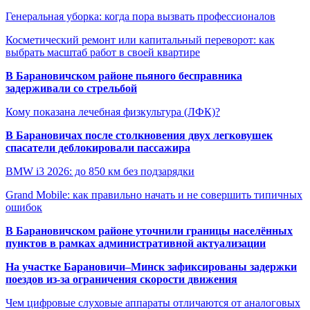
Генеральная уборка: когда пора вызвать профессионалов
Косметический ремонт или капитальный переворот: как
выбрать масштаб работ в своей квартире
В Барановичском районе пьяного бесправника
задерживали со стрельбой
Кому показана лечебная физкультура (ЛФК)?
В Барановичах после столкновения двух легковушек
спасатели деблокировали пассажира
BMW i3 2026: до 850 км без подзарядки
Grand Mobile: как правильно начать и не совершить типичных
ошибок
В Барановичском районе уточнили границы населённых
пунктов в рамках административной актуализации
На участке Барановичи–Минск зафиксированы задержки
поездов из-за ограничения скорости движения
Чем цифровые слуховые аппараты отличаются от аналоговых