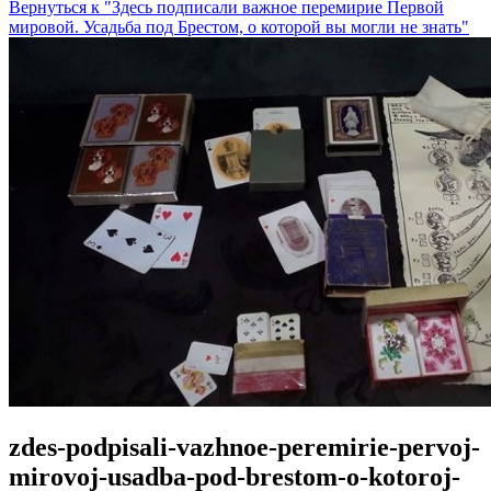
Вернуться к "Здесь подписали важное перемирие Первой
мировой. Усадьба под Брестом, о которой вы могли не знать"
zdes-podpisali-vazhnoe-peremirie-pervoj-
mirovoj-usadba-pod-brestom-o-kotoroj-