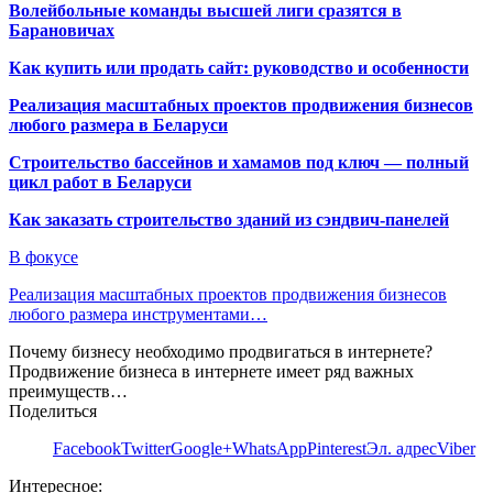
Волейбольные команды высшей лиги сразятся в
Барановичах
Как купить или продать сайт: руководство и особенности
Реализация масштабных проектов продвижения бизнесов
любого размера в Беларуси
Строительство бассейнов и хамамов под ключ — полный
цикл работ в Беларуси
Как заказать строительство зданий из сэндвич-панелей
В фокусе
Реализация масштабных проектов продвижения бизнесов
любого размера инструментами…
Почему бизнесу необходимо продвигаться в интернете?
Продвижение бизнеса в интернете имеет ряд важных
преимуществ…
Поделиться
Facebook
Twitter
Google+
WhatsApp
Pinterest
Эл. адрес
Viber
Интересное: