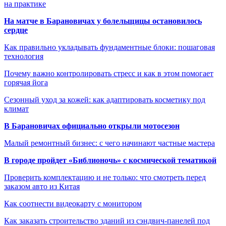
на практике
На матче в Барановичах у болельщицы остановилось
сердце
Как правильно укладывать фундаментные блоки: пошаговая
технология
Почему важно контролировать стресс и как в этом помогает
горячая йога
Сезонный уход за кожей: как адаптировать косметику под
климат
В Барановичах официально открыли мотосезон
Малый ремонтный бизнес: с чего начинают частные мастера
В городе пройдет «Библионочь» с космической тематикой
Проверить комплектацию и не только: что смотреть перед
заказом авто из Китая
Как соотнести видеокарту с монитором
Как заказать строительство зданий из сэндвич-панелей под