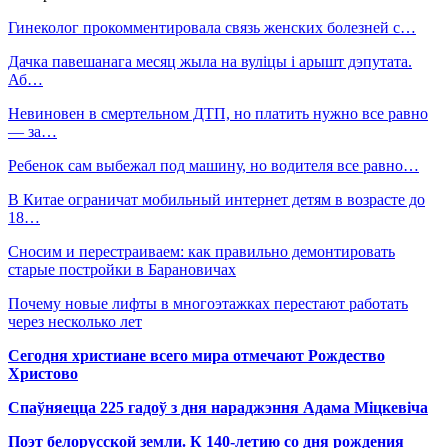
Гинеколог прокомментировала связь женских болезней с…
Дачка павешанага месяц жыла на вуліцы і арышт дэпутата.
Аб…
Невиновен в смертельном ДТП, но платить нужно все равно
— за…
Ребенок сам выбежал под машину, но водителя все равно…
В Китае ограничат мобильный интернет детям в возрасте до
18…
Сносим и перестраиваем: как правильно демонтировать
старые постройки в Барановичах
Почему новые лифты в многоэтажках перестают работать
через несколько лет
Сегодня христиане всего мира отмечают Рождество
Христово
Спаўняецца 225 гадоў з дня нараджэння Адама Міцкевіча
Поэт белорусской земли. К 140-летию со дня рождения