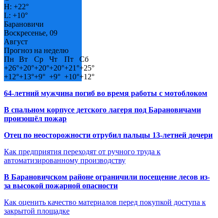
H:
+
22°
L:
+
10°
Барановичи
Воскресенье, 09
Август
Прогноз на неделю
Пн
Вт
Ср
Чт
Пт
Сб
+
26°
+
20°
+
20°
+
20°
+
21°
+
25°
+
12°
+
13°
+
9°
+
9°
+
10°
+
12°
64-летний мужчина погиб во время работы с мотоблоком
В спальном корпусе детского лагеря под Барановичами
произошёл пожар
Отец по неосторожности отрубил пальцы 13-летней дочери
Как предприятия переходят от ручного труда к
автоматизированному производству
В Барановичском районе ограничили посещение лесов из-
за высокой пожарной опасности
Как оценить качество материалов перед покупкой доступа к
закрытой площадке