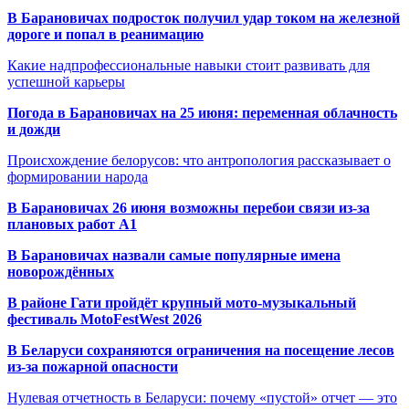
В Барановичах подросток получил удар током на железной
дороге и попал в реанимацию
Какие надпрофессиональные навыки стоит развивать для
успешной карьеры
Погода в Барановичах на 25 июня: переменная облачность
и дожди
Происхождение белорусов: что антропология рассказывает о
формировании народа
В Барановичах 26 июня возможны перебои связи из-за
плановых работ A1
В Барановичах назвали самые популярные имена
новорождённых
В районе Гати пройдёт крупный мото-музыкальный
фестиваль MotoFestWest 2026
В Беларуси сохраняются ограничения на посещение лесов
из-за пожарной опасности
Нулевая отчетность в Беларуси: почему «пустой» отчет — это