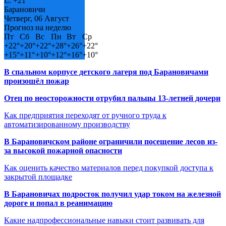
L:
+
21°
Барановичи
Четверг, 06 Август
Прогноз на неделю
Пт
Сб
Вс
Пн
Вт
Ср
+
22°
+
20°
+
22°
+
28°
+
26°
+
22°
+
15°
+
11°
+
10°
+
12°
+
16°
+
10°
В спальном корпусе детского лагеря под Барановичами
произошёл пожар
Отец по неосторожности отрубил пальцы 13-летней дочери
Как предприятия переходят от ручного труда к
автоматизированному производству
В Барановичском районе ограничили посещение лесов из-
за высокой пожарной опасности
Как оценить качество материалов перед покупкой доступа к
закрытой площадке
В Барановичах подросток получил удар током на железной
дороге и попал в реанимацию
Какие надпрофессиональные навыки стоит развивать для