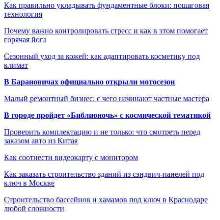
Как правильно укладывать фундаментные блоки: пошаговая
технология
Почему важно контролировать стресс и как в этом помогает
горячая йога
Сезонный уход за кожей: как адаптировать косметику под
климат
В Барановичах официально открыли мотосезон
Малый ремонтный бизнес: с чего начинают частные мастера
В городе пройдет «Библионочь» с космической тематикой
Проверить комплектацию и не только: что смотреть перед
заказом авто из Китая
Как соотнести видеокарту с монитором
Как заказать строительство зданий из сэндвич-панелей под
ключ в Москве
Строительство бассейнов и хамамов под ключ в Краснодаре
любой сложности