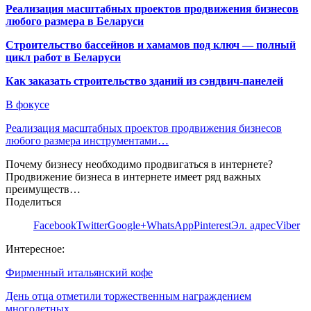
Реализация масштабных проектов продвижения бизнесов
любого размера в Беларуси
Строительство бассейнов и хамамов под ключ — полный
цикл работ в Беларуси
Как заказать строительство зданий из сэндвич-панелей
В фокусе
Реализация масштабных проектов продвижения бизнесов
любого размера инструментами…
Почему бизнесу необходимо продвигаться в интернете?
Продвижение бизнеса в интернете имеет ряд важных
преимуществ…
Поделиться
Facebook
Twitter
Google+
WhatsApp
Pinterest
Эл. адрес
Viber
Интересное:
Фирменный итальянский кофе
День отца отметили торжественным награждением
многодетных…