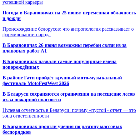
успешной карьеры
Погода в Барановичах на 25 июня: переменная облачность
и дожди
Происхождение белорусов: что антропология рассказывает о
формировании народа
В Барановичах 26 июня возможны перебои связи из-за
плановых работ A1
В Барановичах назвали самые популярные имена
новорождённых
В районе Гати пройдёт крупный мото-музыкальный
фестиваль MotoFestWest 2026
В Беларуси сохраняются ограничения на посещение лесов
из-за пожарной опасности
Нулевая отчетность в Беларуси: почему «пустой» отчет — это
зона ответственности
В Барановичах прошли учения по разгону массовых
беспорядков