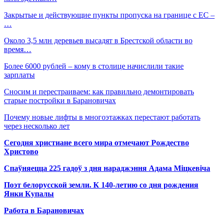
Закрытые и действующие пункты пропуска на границе с ЕС –
…
Около 3,5 млн деревьев высадят в Брестской области во
время…
Более 6000 рублей – кому в столице начислили такие
зарплаты
Сносим и перестраиваем: как правильно демонтировать
старые постройки в Барановичах
Почему новые лифты в многоэтажках перестают работать
через несколько лет
Сегодня христиане всего мира отмечают Рождество
Христово
Спаўняецца 225 гадоў з дня нараджэння Адама Міцкевіча
Поэт белорусской земли. К 140-летию со дня рождения
Янки Купалы
Работа в Барановичах