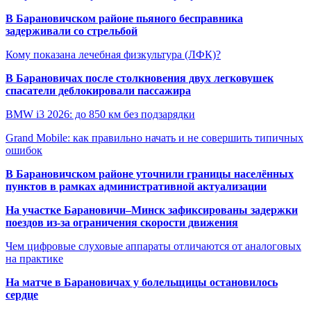
В Барановичском районе пьяного бесправника
задерживали со стрельбой
Кому показана лечебная физкультура (ЛФК)?
В Барановичах после столкновения двух легковушек
спасатели деблокировали пассажира
BMW i3 2026: до 850 км без подзарядки
Grand Mobile: как правильно начать и не совершить типичных
ошибок
В Барановичском районе уточнили границы населённых
пунктов в рамках административной актуализации
На участке Барановичи–Минск зафиксированы задержки
поездов из-за ограничения скорости движения
Чем цифровые слуховые аппараты отличаются от аналоговых
на практике
На матче в Барановичах у болельщицы остановилось
сердце