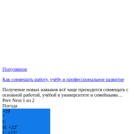
Популярное
Как совмещать работу, учёбу и профессиональное развитие
Получение новых навыков всё чаще приходится совмещать с
основной работой, учёбой в университете и семейными…
Prev
Next
1 из 2
Погода
+
19
°
C
H:
+
22°
L:
+
15°