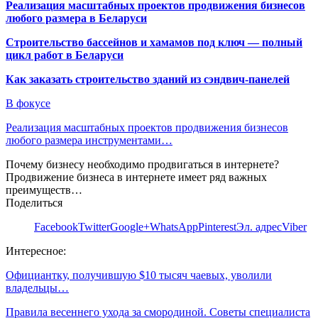
Реализация масштабных проектов продвижения бизнесов
любого размера в Беларуси
Строительство бассейнов и хамамов под ключ — полный
цикл работ в Беларуси
Как заказать строительство зданий из сэндвич-панелей
В фокусе
Реализация масштабных проектов продвижения бизнесов
любого размера инструментами…
Почему бизнесу необходимо продвигаться в интернете?
Продвижение бизнеса в интернете имеет ряд важных
преимуществ…
Поделиться
Facebook
Twitter
Google+
WhatsApp
Pinterest
Эл. адрес
Viber
Интересное:
Официантку, получившую $10 тысяч чаевых, уволили
владельцы…
Правила весеннего ухода за смородиной. Советы специалиста