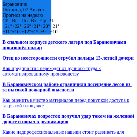
Барановичи
Пятница, 07 Август
Прогноз на неделю
Сб
Вс
Пн
Вт
Ср
Чт
+
21°
+
22°
+
26°
+
21°
+
20°
+
21°
+
11°
+
10°
+
12°
+
15°
+
9°
+
10°
В спальном корпусе детского лагеря под Барановичами
произошёл пожар
Отец по неосторожности отрубил пальцы 13-летней дочери
Как предприятия переходят от ручного труда к
автоматизированному производству
В Барановичском районе ограничили посещение лесов из-
за высокой пожарной опасности
Как оценить качество материалов перед покупкой доступа к
закрытой площадке
В Барановичах подросток получил удар током на железной
дороге и попал в реанимацию
Какие надпрофессиональные навыки стоит развивать для