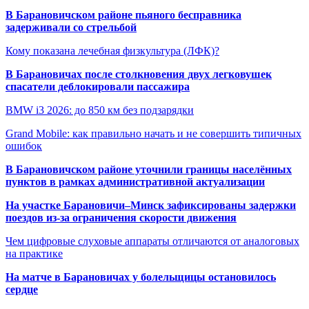
В Барановичском районе пьяного бесправника
задерживали со стрельбой
Кому показана лечебная физкультура (ЛФК)?
В Барановичах после столкновения двух легковушек
спасатели деблокировали пассажира
BMW i3 2026: до 850 км без подзарядки
Grand Mobile: как правильно начать и не совершить типичных
ошибок
В Барановичском районе уточнили границы населённых
пунктов в рамках административной актуализации
На участке Барановичи–Минск зафиксированы задержки
поездов из-за ограничения скорости движения
Чем цифровые слуховые аппараты отличаются от аналоговых
на практике
На матче в Барановичах у болельщицы остановилось
сердце