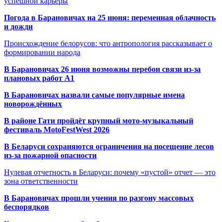
успешной карьеры
Погода в Барановичах на 25 июня: переменная облачность
и дожди
Происхождение белорусов: что антропология рассказывает о
формировании народа
В Барановичах 26 июня возможны перебои связи из-за
плановых работ A1
В Барановичах назвали самые популярные имена
новорождённых
В районе Гати пройдёт крупный мото-музыкальный
фестиваль MotoFestWest 2026
В Беларуси сохраняются ограничения на посещение лесов
из-за пожарной опасности
Нулевая отчетность в Беларуси: почему «пустой» отчет — это
зона ответственности
В Барановичах прошли учения по разгону массовых
беспорядков