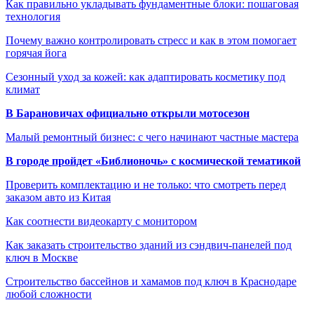
Как правильно укладывать фундаментные блоки: пошаговая
технология
Почему важно контролировать стресс и как в этом помогает
горячая йога
Сезонный уход за кожей: как адаптировать косметику под
климат
В Барановичах официально открыли мотосезон
Малый ремонтный бизнес: с чего начинают частные мастера
В городе пройдет «Библионочь» с космической тематикой
Проверить комплектацию и не только: что смотреть перед
заказом авто из Китая
Как соотнести видеокарту с монитором
Как заказать строительство зданий из сэндвич-панелей под
ключ в Москве
Строительство бассейнов и хамамов под ключ в Краснодаре
любой сложности