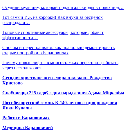
Осудили мужчину, который поджигал скирды в полях под…
Тот самый ИЖ из коробки! Как внуки за бесценок
распродали…
Топовые спортивные аксессуары, которые добавят
эффективности…
Сносим и перестраиваем: как правильно демонтировать
старые постройки в Барановичах
Почему новые лифты в многоэтажках перестают работать
через несколько лет
Сегодня христиане всего мира отмечают Рождество
Христово
Спаўняецца 225 гадоў з дня нараджэння Адама Міцкевіча
Поэт белорусской земли. К 140-летию со дня рождения
Янки Купалы
Работа в Барановичах
Медицина Барановичей