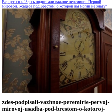
Вернуться к "Здесь подписали важное перемирие Первой
мировой. Усадьба под Брестом, о которой вы могли не знать"
zdes-podpisali-vazhnoe-peremirie-pervoj-
mirovoj-usadba-pod-brestom-o-kotoroj-