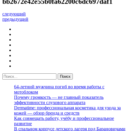
bb2672e42e55b0fa62200c6dc697daf1
следующий
предыдущий
64-летний мужчина погиб во время работы с
мотоблоком
Почему громкость — не главный показатель
эффективности слухового аппарата
Dermatime: профессиональная косметика для ухода за
кожей — обзор бренда и средств
Как совмещать работу, учёбу и профессиональное
развитие
В спальном корпусе детского лагеря под Барановичами