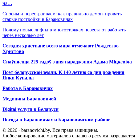
на…
Сносим и перестраиваем: как правильно демонтировать
старые постройки в Барановичах
Почему новые лифты в многоэтажках перестают работать
через несколько лет
Сегодня христиане всего мира отмечают Рождество
Христово
Спаўняецца 225 гадоў з дня нараджэння Адама Міцкевіча
Поэт белорусской земли. К 140-летию со дня рождения
Янки Купалы
Работа в Барановичах
Медицина Барановичей
Digital услуги в Беларуси
Погода в Барановичах и Барановичском районе
© 2026 - baranovichi.by. Все права защищены.
Любое копирование материалов с нашего ресурса разрешается