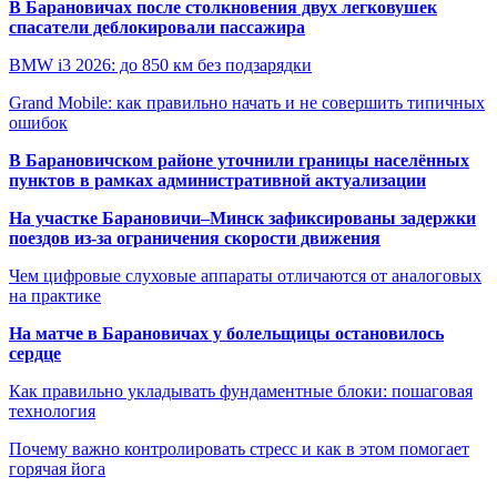
В Барановичах после столкновения двух легковушек
спасатели деблокировали пассажира
BMW i3 2026: до 850 км без подзарядки
Grand Mobile: как правильно начать и не совершить типичных
ошибок
В Барановичском районе уточнили границы населённых
пунктов в рамках административной актуализации
На участке Барановичи–Минск зафиксированы задержки
поездов из-за ограничения скорости движения
Чем цифровые слуховые аппараты отличаются от аналоговых
на практике
На матче в Барановичах у болельщицы остановилось
сердце
Как правильно укладывать фундаментные блоки: пошаговая
технология
Почему важно контролировать стресс и как в этом помогает
горячая йога