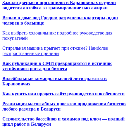
Зажало дверью и протащило: в Барановичах осудили
водителя автобуса за травмирование пассажирки
Взрыв в доме под Гродно: разрушены квартиры, один
человек в больнице
Как выбрать холодильник: подробное руководство для
покупателей
Стиральная машина прыгает при отжиме? Наиболее
распространенные причины
Как публикации в СМИ превращаются в источник
устойчивого роста для бизнеса
Волейбольные команды высшей лиги сразятся в
Барановичах
Как купить или продать сайт: руководство и особенности
Реализация масштабных проектов продвижения бизнесов
любого размера в Беларуси
Строительство бассейнов и хамамов под ключ — полный
цикл работ в Беларуси