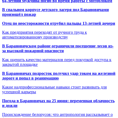
64-летний мужчина погиб во время работы с мотоблоком
В спальном корпусе детского лагеря под Барановичами
произошёл пожар
Отец по неосторожности отрубил пальцы 13-летней дочери
Как предприятия переходят от ручного труда к
автоматизированному производству
В Барановичском районе ограничили посещение лесов из-
за высокой пожарной опасности
Как оценить качество материалов перед покупкой доступа к
закрытой площадке
В Барановичах подросток получил удар током на железной
дороге и попал в реанимацию
Какие надпрофессиональные навыки стоит развивать для
успешной карьеры
Погода в Барановичах на 25 июня: переменная облачность
и дожди
Происхождение белорусов: что антропология рассказывает о