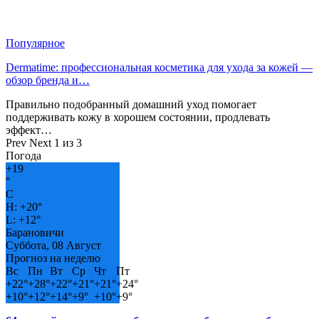
Популярное
Dermatime: профессиональная косметика для ухода за кожей —
обзор бренда и…
Правильно подобранный домашний уход помогает
поддерживать кожу в хорошем состоянии, продлевать
эффект…
Prev
Next
1 из 3
Погода
+
19
°
C
H:
+
20°
L:
+
12°
Барановичи
Суббота, 08 Август
Прогноз на неделю
Вс
Пн
Вт
Ср
Чт
Пт
+
22°
+
28°
+
22°
+
21°
+
21°
+
24°
+
10°
+
12°
+
14°
+
9°
+
10°
+
9°