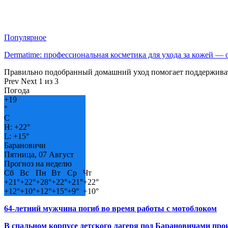
Популярное
Dermatime: профессиональная косметика для ухода за кожей —
Правильно подобранный домашний уход помогает поддерживат
Prev
Next
1 из 3
Погода
+
19
°
C
H:
+
22°
L:
+
15°
Барановичи
Пятница, 07 Август
Прогноз на неделю
Сб
Вс
Пн
Вт
Ср
Чт
+
21°
+
22°
+
28°
+
22°
+
21°
+
22°
+
12°
+
10°
+
12°
+
15°
+
9°
+
10°
64-летний мужчина погиб во время работы с мотоблоком
В спальном корпусе детского лагеря под Барановичами пр