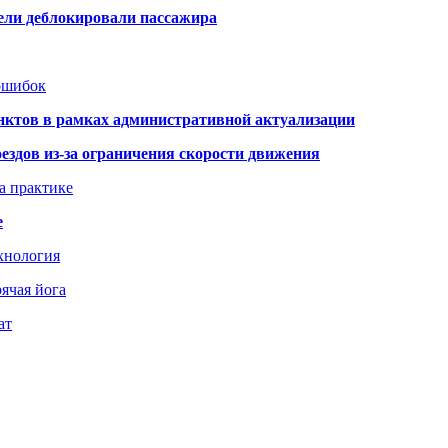
тели деблокировали пассажира
 ошибок
нктов в рамках административной актуализации
здов из-за ограничения скорости движения
а практике
е
хнология
ячая йога
ат