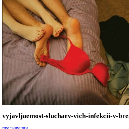
vyjavljaemost-sluchaev-vich-infekcii-v-br
предыдущий