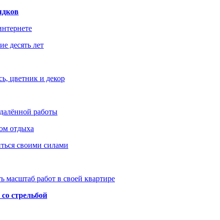
ядков
интернете
е десять лет
ь, цветник и декор
удалённой работы
ом отдыха
иться своими силами
ь масштаб работ в своей квартире
со стрельбой