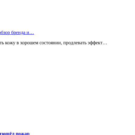
 обзор бренда и…
ь кожу в хорошем состоянии, продлевать эффект…
оизошёл пожар