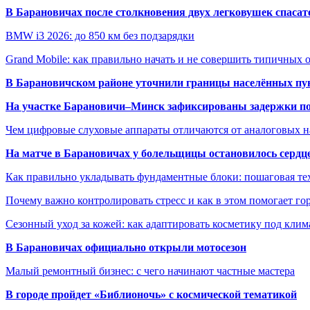
В Барановичах после столкновения двух легковушек спаса
BMW i3 2026: до 850 км без подзарядки
Grand Mobile: как правильно начать и не совершить типичных
В Барановичском районе уточнили границы населённых пу
На участке Барановичи–Минск зафиксированы задержки пое
Чем цифровые слуховые аппараты отличаются от аналоговых н
На матче в Барановичах у болельщицы остановилось сердц
Как правильно укладывать фундаментные блоки: пошаговая те
Почему важно контролировать стресс и как в этом помогает гор
Сезонный уход за кожей: как адаптировать косметику под клим
В Барановичах официально открыли мотосезон
Малый ремонтный бизнес: с чего начинают частные мастера
В городе пройдет «Библионочь» с космической тематикой