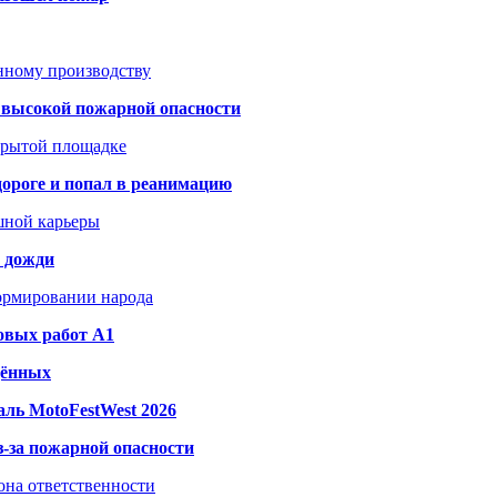
анному производству
а высокой пожарной опасности
акрытой площадке
дороге и попал в реанимацию
шной карьеры
и дожди
формировании народа
овых работ A1
дённых
ль MotoFestWest 2026
з-за пожарной опасности
зона ответственности