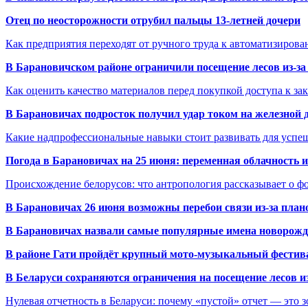
Отец по неосторожности отрубил пальцы 13-летней дочери
Как предприятия переходят от ручного труда к автоматизиров
В Барановичском районе ограничили посещение лесов из-з
Как оценить качество материалов перед покупкой доступа к з
В Барановичах подросток получил удар током на железной 
Какие надпрофессиональные навыки стоит развивать для успе
Погода в Барановичах на 25 июня: переменная облачность 
Происхождение белорусов: что антропология рассказывает о 
В Барановичах 26 июня возможны перебои связи из-за план
В Барановичах назвали самые популярные имена новорож
В районе Гати пройдёт крупный мото-музыкальный фестива
В Беларуси сохраняются ограничения на посещение лесов и
Нулевая отчетность в Беларуси: почему «пустой» отчет — это 