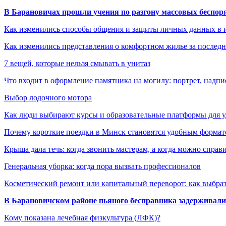
В Барановичах прошли учения по разгону массовых беспор
Как изменились способы общения и защиты личных данных в 
Как изменились представления о комфортном жилье за последни
7 вещей, которые нельзя смывать в унитаз
Что входит в оформление памятника на могилу: портрет, надпис
Выбор лодочного мотора
Как люди выбирают курсы и образовательные платформы для 
Почему короткие поездки в Минск становятся удобным формат
Крыша дала течь: когда звонить мастерам, а когда можно справ
Генеральная уборка: когда пора вызвать профессионалов
Косметический ремонт или капитальный переворот: как выбрат
В Барановичском районе пьяного бесправника задерживали 
Кому показана лечебная физкультура (ЛФК)?