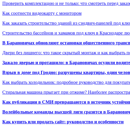
Проверить комплектацию и не только: что смотреть перед заказ
Как соотнести видеокарту с монитором
Как заказать строительство зданий из сэндвич-панелей под кл
Строительство бассейнов и хамамов под ключ в Краснодаре л
В Барановичах обновляют остановки общественного транс
Двери без лишнего: что такое скрытый монтаж и как выбрать 
Зажало дверью и протащило: в Барановичах осудили водите
Взрыв в доме под Гродно: разрушены квартиры, один челов
Как выбрать холодильник: подробное руководство для покупат
Стиральная машина прыгает при отжиме? Наиболее распрост
Как публикации в СМИ превращаются в источник устойчиво
Волейбольные команды высшей лиги сразятся в Баранови
Как купить или продать сайт: руководство и особенности