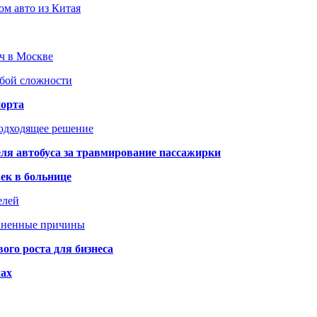
ом авто из Китая
юч в Москве
юбой сложности
порта
подходящее решение
ля автобуса за травмирование пассажирки
ек в больнице
елей
раненные причины
го роста для бизнеса
чах