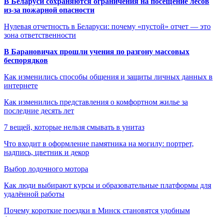
В Беларуси сохраняются ограничения на посещение лесов
из-за пожарной опасности
Нулевая отчетность в Беларуси: почему «пустой» отчет — это
зона ответственности
В Барановичах прошли учения по разгону массовых
беспорядков
Как изменились способы общения и защиты личных данных в
интернете
Как изменились представления о комфортном жилье за
последние десять лет
7 вещей, которые нельзя смывать в унитаз
Что входит в оформление памятника на могилу: портрет,
надпись, цветник и декор
Выбор лодочного мотора
Как люди выбирают курсы и образовательные платформы для
удалённой работы
Почему короткие поездки в Минск становятся удобным