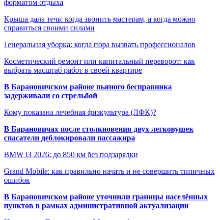
форматом отдыха
Крыша дала течь: когда звонить мастерам, а когда можно
справиться своими силами
Генеральная уборка: когда пора вызвать профессионалов
Косметический ремонт или капитальный переворот: как
выбрать масштаб работ в своей квартире
В Барановичском районе пьяного бесправника
задерживали со стрельбой
Кому показана лечебная физкультура (ЛФК)?
В Барановичах после столкновения двух легковушек
спасатели деблокировали пассажира
BMW i3 2026: до 850 км без подзарядки
Grand Mobile: как правильно начать и не совершить типичных
ошибок
В Барановичском районе уточнили границы населённых
пунктов в рамках административной актуализации