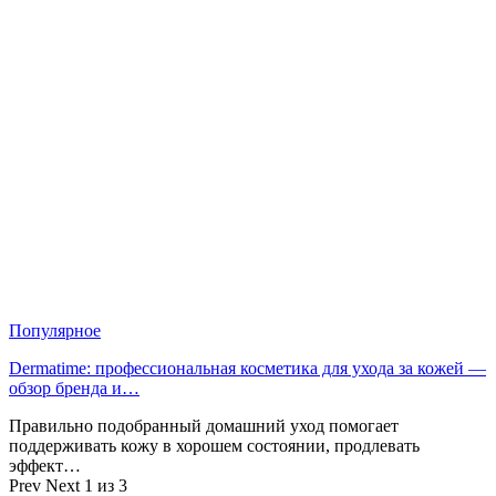
Популярное
Dermatime: профессиональная косметика для ухода за кожей —
обзор бренда и…
Правильно подобранный домашний уход помогает
поддерживать кожу в хорошем состоянии, продлевать
эффект…
Prev
Next
1 из 3