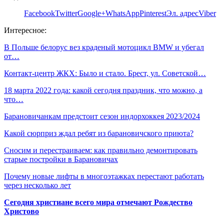
Facebook
Twitter
Google+
WhatsApp
Pinterest
Эл. адрес
Viber
Интересное:
В Польше белорус вез краденый мотоцикл BMW и убегал
от…
Контакт-центр ЖКХ: Было и стало. Брест, ул. Советской…
18 марта 2022 года: какой сегодня праздник, что можно, а
что…
Барановичанкам предстоит сезон индорхоккея 2023/2024
Какой сюрприз ждал ребят из барановичского приюта?
Сносим и перестраиваем: как правильно демонтировать
старые постройки в Барановичах
Почему новые лифты в многоэтажках перестают работать
через несколько лет
Сегодня христиане всего мира отмечают Рождество
Христово