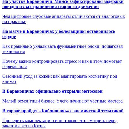
На участке Барановичи–Минск зафиксированы задержки
поездов из-за ограничения скорости движения
Чем цифровые слуховые аппараты отличаются от аналоговых
на практике
На матче в Барановичах у болельщицы остановилось
сердце
Как правильно укладывать фундаментные блоки: пошаговая
технология
Почему важно контролировать стресс и как в этом помогает
горячая йога
Сезонный уход за кожей: как адаптировать косметику под
климат
В Барановичах официально открыли мотосезон
Малый ремонтный бизнес: с чего начинают частные мастера
В городе пройдет «Библионочь» с космической тематикой
Проверить комплектацию и не только: что смотреть перед
заказом авто из Китая