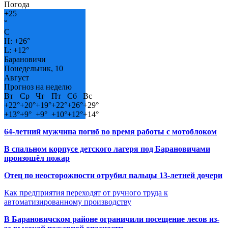
Погода
+
25
°
C
H:
+
26°
L:
+
12°
Барановичи
Понедельник, 10
Август
Прогноз на неделю
Вт
Ср
Чт
Пт
Сб
Вс
+
22°
+
20°
+
19°
+
22°
+
26°
+
29°
+
13°
+
9°
+
9°
+
10°
+
12°
+
14°
64-летний мужчина погиб во время работы с мотоблоком
В спальном корпусе детского лагеря под Барановичами
произошёл пожар
Отец по неосторожности отрубил пальцы 13-летней дочери
Как предприятия переходят от ручного труда к
автоматизированному производству
В Барановичском районе ограничили посещение лесов из-