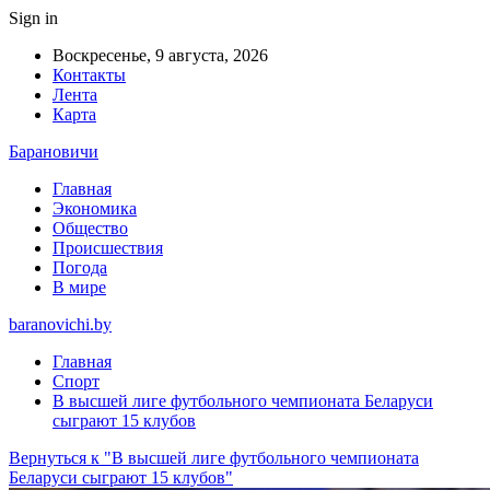
Sign in
Воскресенье, 9 августа, 2026
Контакты
Лента
Карта
Барановичи
Главная
Экономика
Общество
Происшествия
Погода
В мире
baranovichi.by
Главная
Спорт
В высшей лиге футбольного чемпионата Беларуси
сыграют 15 клубов
Вернуться к "В высшей лиге футбольного чемпионата
Беларуси сыграют 15 клубов"