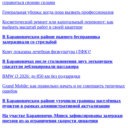
справиться своими силами
Генеральная уборка: когда пора вызвать профессионалов
Косметический ремонт или капитальный переворот: как
выбрать масштаб работ в своей квартире
В Барановичском районе пьяного бесправника
задерживали со стрельбой
Кому показана лечебная физкультура (ЛФК)?
В Барановичах после столкновения двух легковушек
спасатели деблокировали пассажира
BMW i3 2026: до 850 км без подзарядки
Grand Mobile: как правильно начать и не совершить типичных
ошибок
В Барановичском районе уточнили границы населённых
пунктов в рамках административной актуализации
На участке Барановичи–Минск зафиксированы задержки
поездов из-за ограничения скорости движения