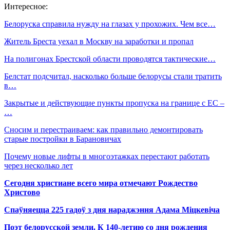
Интересное:
Белоруска справила нужду на глазах у прохожих. Чем все…
Житель Бреста уехал в Москву на заработки и пропал
На полигонах Брестской области проводятся тактические…
Белстат подсчитал, насколько больше белорусы стали тратить
в…
Закрытые и действующие пункты пропуска на границе с ЕС –
…
Сносим и перестраиваем: как правильно демонтировать
старые постройки в Барановичах
Почему новые лифты в многоэтажках перестают работать
через несколько лет
Сегодня христиане всего мира отмечают Рождество
Христово
Спаўняецца 225 гадоў з дня нараджэння Адама Міцкевіча
Поэт белорусской земли. К 140-летию со дня рождения