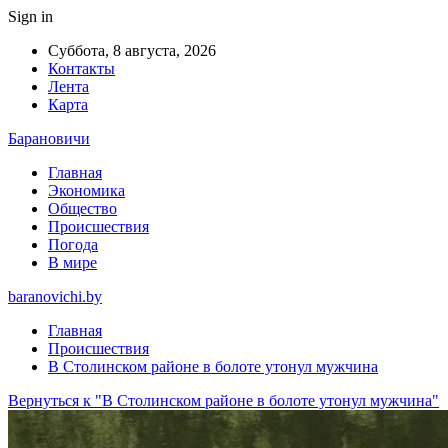
Sign in
Суббота, 8 августа, 2026
Контакты
Лента
Карта
Барановичи
Главная
Экономика
Общество
Происшествия
Погода
В мире
baranovichi.by
Главная
Происшествия
В Столинском районе в болоте утонул мужчина
Вернуться к "В Столинском районе в болоте утонул мужчина"