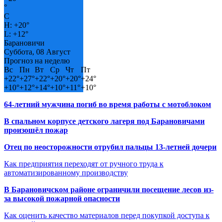
°
C
H:
+
20°
L:
+
12°
Барановичи
Суббота, 08 Август
Прогноз на неделю
Вс
Пн
Вт
Ср
Чт
Пт
+
22°
+
27°
+
22°
+
20°
+
20°
+
24°
+
10°
+
12°
+
14°
+
10°
+
11°
+
10°
64-летний мужчина погиб во время работы с мотоблоком
В спальном корпусе детского лагеря под Барановичами
произошёл пожар
Отец по неосторожности отрубил пальцы 13-летней дочери
Как предприятия переходят от ручного труда к
автоматизированному производству
В Барановичском районе ограничили посещение лесов из-
за высокой пожарной опасности
Как оценить качество материалов перед покупкой доступа к