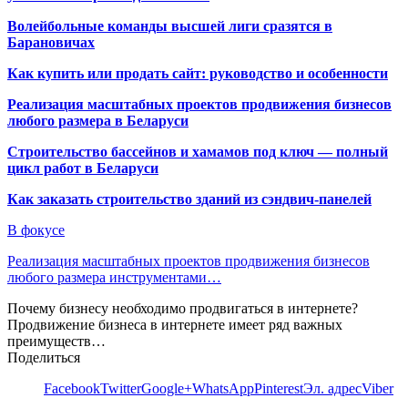
Волейбольные команды высшей лиги сразятся в
Барановичах
Как купить или продать сайт: руководство и особенности
Реализация масштабных проектов продвижения бизнесов
любого размера в Беларуси
Строительство бассейнов и хамамов под ключ — полный
цикл работ в Беларуси
Как заказать строительство зданий из сэндвич-панелей
В фокусе
Реализация масштабных проектов продвижения бизнесов
любого размера инструментами…
Почему бизнесу необходимо продвигаться в интернете?
Продвижение бизнеса в интернете имеет ряд важных
преимуществ…
Поделиться
Facebook
Twitter
Google+
WhatsApp
Pinterest
Эл. адрес
Viber