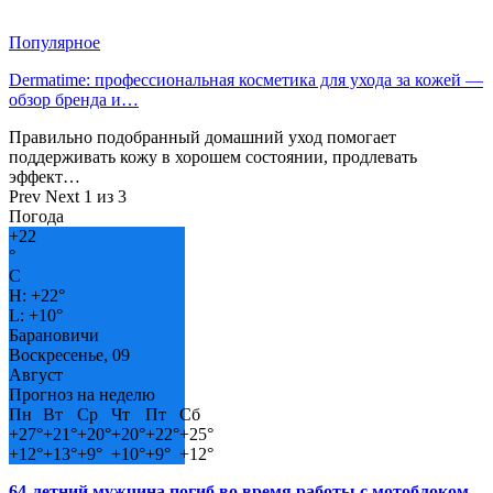
Популярное
Dermatime: профессиональная косметика для ухода за кожей —
обзор бренда и…
Правильно подобранный домашний уход помогает
поддерживать кожу в хорошем состоянии, продлевать
эффект…
Prev
Next
1 из 3
Погода
+
22
°
C
H:
+
22°
L:
+
10°
Барановичи
Воскресенье, 09
Август
Прогноз на неделю
Пн
Вт
Ср
Чт
Пт
Сб
+
27°
+
21°
+
20°
+
20°
+
22°
+
25°
+
12°
+
13°
+
9°
+
10°
+
9°
+
12°
64-летний мужчина погиб во время работы с мотоблоком