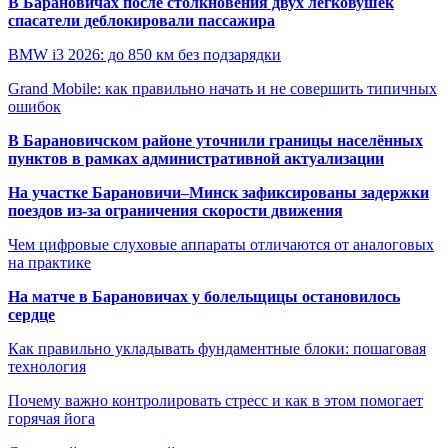
В Барановичах после столкновения двух легковушек
спасатели деблокировали пассажира
BMW i3 2026: до 850 км без подзарядки
Grand Mobile: как правильно начать и не совершить типичных
ошибок
В Барановичском районе уточнили границы населённых
пунктов в рамках административной актуализации
На участке Барановичи–Минск зафиксированы задержки
поездов из-за ограничения скорости движения
Чем цифровые слуховые аппараты отличаются от аналоговых
на практике
На матче в Барановичах у болельщицы остановилось
сердце
Как правильно укладывать фундаментные блоки: пошаговая
технология
Почему важно контролировать стресс и как в этом помогает
горячая йога