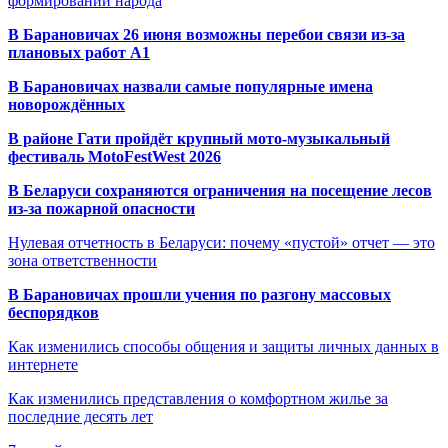
формировании народа
В Барановичах 26 июня возможны перебои связи из-за
плановых работ A1
В Барановичах назвали самые популярные имена
новорождённых
В районе Гати пройдёт крупный мото-музыкальный
фестиваль MotoFestWest 2026
В Беларуси сохраняются ограничения на посещение лесов
из-за пожарной опасности
Нулевая отчетность в Беларуси: почему «пустой» отчет — это
зона ответственности
В Барановичах прошли учения по разгону массовых
беспорядков
Как изменились способы общения и защиты личных данных в
интернете
Как изменились представления о комфортном жилье за
последние десять лет