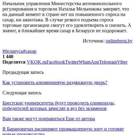
Начальник управления Министерства антимонопольного
регулирования и торговли Наталья Мельникова заверяет, что
на данный момент в стране нет ни повышенного спроса на
сахар, ни ажиотажа. В случае резкого подъема спроса
торговые организации смогут его удовлетворить и снизить. А
значит, в ближайшее время сахар в Беларуси не подорожает.
Источник:
onlinebrest.by
#беларусь
#сахар
1 440
Поделится
VK
OK.ru
Facebook
Twitter
WhatsApp
Telegram
Viber
Предыдущая запись
Как установить алюминиевую раздвижную дверь?
Следующая запись
Брестские университеты будут проводить олимпиады,
победителей которых зачислят в вуз без экзаменов
Вам также могут понравиться
Еще от автора
В Барановичах расширяют промышленную зону и готовят
новые производства