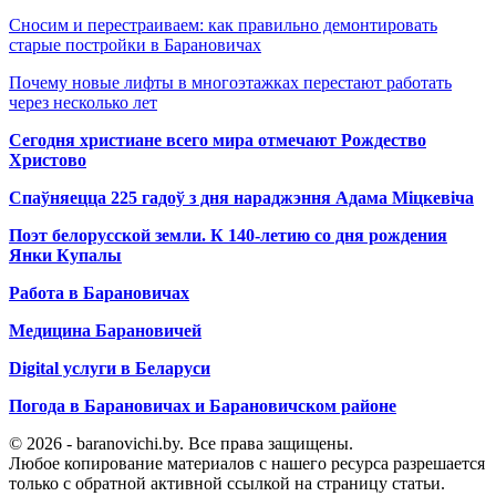
Сносим и перестраиваем: как правильно демонтировать
старые постройки в Барановичах
Почему новые лифты в многоэтажках перестают работать
через несколько лет
Сегодня христиане всего мира отмечают Рождество
Христово
Спаўняецца 225 гадоў з дня нараджэння Адама Міцкевіча
Поэт белорусской земли. К 140-летию со дня рождения
Янки Купалы
Работа в Барановичах
Медицина Барановичей
Digital услуги в Беларуси
Погода в Барановичах и Барановичском районе
© 2026 - baranovichi.by. Все права защищены.
Любое копирование материалов с нашего ресурса разрешается
только с обратной активной ссылкой на страницу статьи.