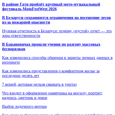
В районе Гати пройдёт крупный мото-музыкальный
фестиваль MotoFestWest 2026
В Беларуси сохраняются ограничения на посещение лесов
из-за пожарной опасности
Нулевая отчетность в Беларуси: почему «пустой» отчет — это
зона ответственности
В Барановичах прошли учения по разгону массовых
беспорядков
Как изменились способы общения и защиты личных данных в
интернете
Как изменились представления о комфортном жилье за
последние десять лет
7 вещей, которые нельзя смывать в унитаз
Что входит в оформление памятника на могилу: портрет,
надпись, цветник и декор
Выбор лодочного мотора