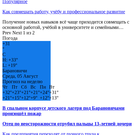
Популярное
Как совмещать работу, учёбу и профессиональное развитие
Получение новых навыков всё чаще приходится совмещать с
основной работой, учёбой в университете и семейными…
Prev
Next
1 из 2
Погода
+
31
°
C
H:
+
33°
L:
+
19°
Барановичи
Среда, 05 Август
Прогноз на неделю
Чт
Пт
Сб
Вс
Пн
Вт
+
32°
+
23°
+
21°
+
21°
+
24°
+
31°
+
21°
+
15°
+
12°
+
9°
+
12°
+
13°
В спальном корпусе детского лагеря под Барановичами
произошёл пожар
Отец по неосторожности отрубил пальцы 13-летней дочери
Как предприятия переходят от ручного труда к