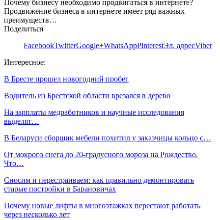
Почему бизнесу необходимо продвигаться в интернете?
Продвижение бизнеса в интернете имеет ряд важных
преимуществ…
Поделиться
Facebook
Twitter
Google+
WhatsApp
Pinterest
Эл. адрес
Viber
Интересное:
В Бресте прошел новогодний пробег
Водитель из Брестской области врезался в дерево
На зарплаты медработников и научные исследования
выделят…
В Беларуси сборщик мебели похитил у заказчицы кольцо с…
От мокрого снега до 20-градусного мороза на Рождество.
Что…
Сносим и перестраиваем: как правильно демонтировать
старые постройки в Барановичах
Почему новые лифты в многоэтажках перестают работать
через несколько лет