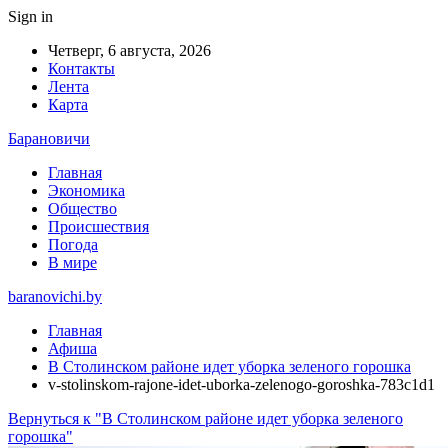
Sign in
Четверг, 6 августа, 2026
Контакты
Лента
Карта
Барановичи
Главная
Экономика
Общество
Происшествия
Погода
В мире
baranovichi.by
Главная
Афиша
В Столинском районе идет уборка зеленого горошка
v-stolinskom-rajone-idet-uborka-zelenogo-goroshka-783c1d1
Вернуться к "В Столинском районе идет уборка зеленого
горошка"