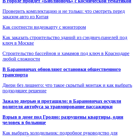
В городе пройдет «Библионочь» с космической тематикой
Проверить комплектацию и не только: что смотреть перед
заказом авто из Китая
Как соотнести видеокарту с монитором
Как заказать строительство зданий из сэндвич-панелей под
ключ в Москве
Строительство бассейнов и хамамов под ключ в Краснодаре
любой сложности
В Барановичах обновляют остановки общественного
транспорта
Двери без лишнего: что такое скрытый монтаж и как выбрать
подходящее решение
Зажало дверью и протащило: в Барановичах осудили
водителя автобуса за травмирование пассажирки
Взрыв в доме под Гродно: разрушены квартиры, один
человек в больнице
Как выбрать холодильник: подробное руководство для