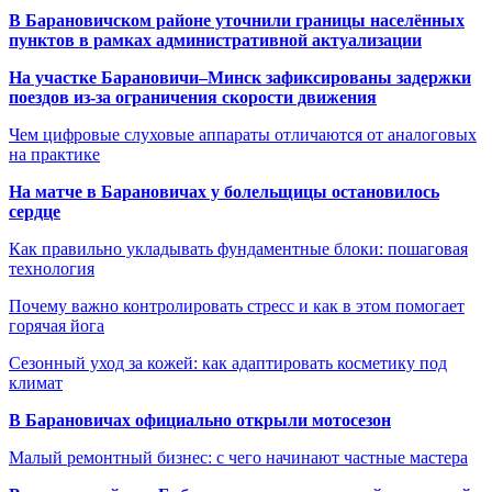
В Барановичском районе уточнили границы населённых
пунктов в рамках административной актуализации
На участке Барановичи–Минск зафиксированы задержки
поездов из-за ограничения скорости движения
Чем цифровые слуховые аппараты отличаются от аналоговых
на практике
На матче в Барановичах у болельщицы остановилось
сердце
Как правильно укладывать фундаментные блоки: пошаговая
технология
Почему важно контролировать стресс и как в этом помогает
горячая йога
Сезонный уход за кожей: как адаптировать косметику под
климат
В Барановичах официально открыли мотосезон
Малый ремонтный бизнес: с чего начинают частные мастера