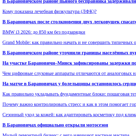
В Барановичском районе пьяного бесправника задерживали 
Кому показана лечебная физкультура (ЛФК)?
В Барановичах после столкновения двух легковушек спаса
BMW i3 2026: до 850 км без подзарядки
Grand Mobile: как правильно начать и не совершить типичных
В Барановичском районе уточнили границы населённых пу
На участке Барановичи–Минск зафиксированы задержки пое
Чем цифровые слуховые аппараты отличаются от аналоговых н
На матче в Барановичах у болельщицы остановилось сердц
Как правильно укладывать фундаментные блоки: пошаговая те
Почему важно контролировать стресс и как в этом помогает гор
Сезонный уход за кожей: как адаптировать косметику под клим
В Барановичах официально открыли мотосезон
Малый ремонтный бизнес: с чего начинают частные мастера