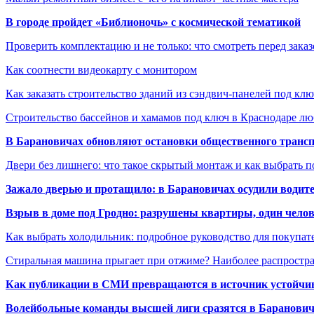
В городе пройдет «Библионочь» с космической тематикой
Проверить комплектацию и не только: что смотреть перед заказ
Как соотнести видеокарту с монитором
Как заказать строительство зданий из сэндвич-панелей под кл
Строительство бассейнов и хамамов под ключ в Краснодаре л
В Барановичах обновляют остановки общественного транс
Двери без лишнего: что такое скрытый монтаж и как выбрать 
Зажало дверью и протащило: в Барановичах осудили водите
Взрыв в доме под Гродно: разрушены квартиры, один челов
Как выбрать холодильник: подробное руководство для покупат
Стиральная машина прыгает при отжиме? Наиболее распрост
Как публикации в СМИ превращаются в источник устойчиво
Волейбольные команды высшей лиги сразятся в Баранови