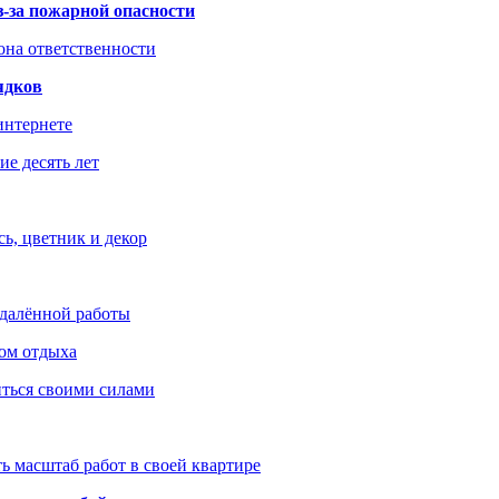
з-за пожарной опасности
зона ответственности
ядков
интернете
е десять лет
ь, цветник и декор
удалённой работы
ом отдыха
иться своими силами
ь масштаб работ в своей квартире