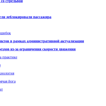
со стрельбой
тели деблокировали пассажира
 ошибок
нктов в рамках административной актуализации
здов из-за ограничения скорости движения
а практике
е
хнология
ячая йога
ат