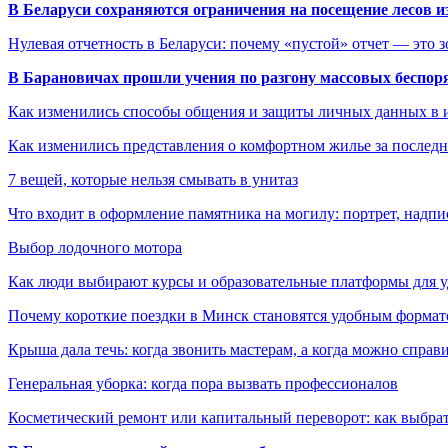
В Беларуси сохраняются ограничения на посещение лесов и
Нулевая отчетность в Беларуси: почему «пустой» отчет — это 
В Барановичах прошли учения по разгону массовых беспор
Как изменились способы общения и защиты личных данных в 
Как изменились представления о комфортном жилье за последни
7 вещей, которые нельзя смывать в унитаз
Что входит в оформление памятника на могилу: портрет, надпис
Выбор лодочного мотора
Как люди выбирают курсы и образовательные платформы для 
Почему короткие поездки в Минск становятся удобным формат
Крыша дала течь: когда звонить мастерам, а когда можно справ
Генеральная уборка: когда пора вызвать профессионалов
Косметический ремонт или капитальный переворот: как выбрат