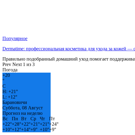
Популярное
Dermatime: профессиональная косметика для ухода за кожей —
Правильно подобранный домашний уход помогает поддерживат
Prev
Next
1 из 3
Погода
+
20
°
C
H:
+
21°
L:
+
12°
Барановичи
Суббота, 08 Август
Прогноз на неделю
Вс
Пн
Вт
Ср
Чт
Пт
+
22°
+
28°
+
22°
+
21°
+
21°
+
24°
+
10°
+
12°
+
14°
+
9°
+
10°
+
9°