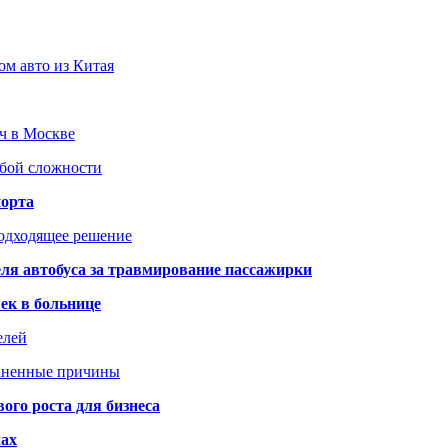
ом авто из Китая
юч в Москве
юбой сложности
порта
подходящее решение
ля автобуса за травмирование пассажирки
ек в больнице
елей
раненные причины
го роста для бизнеса
чах