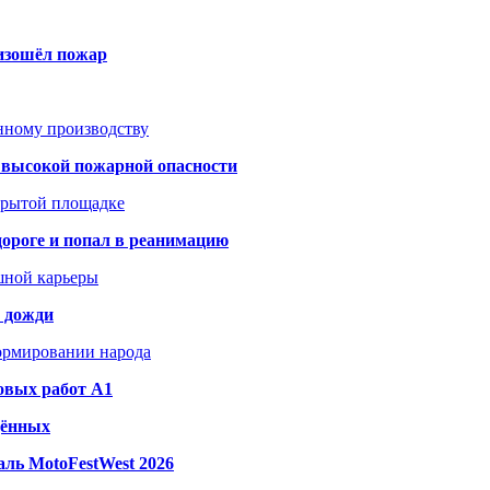
оизошёл пожар
анному производству
а высокой пожарной опасности
акрытой площадке
дороге и попал в реанимацию
шной карьеры
и дожди
формировании народа
овых работ A1
дённых
ль MotoFestWest 2026