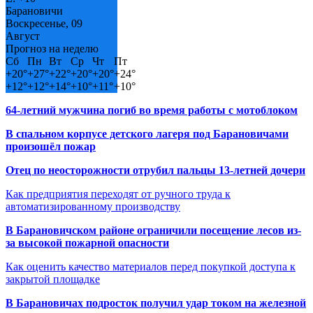
Барановичи
Воскресенье, 09
Август
Прогноз на неделю
Сб
Пн
Вт
Ср
Чт
Пт
+
20°
+
27°
+
22°
+
20°
+
20°
+
24°
+
12°
+
12°
+
14°
+
10°
+
11°
+
10°
64-летний мужчина погиб во время работы с мотоблоком
В спальном корпусе детского лагеря под Барановичами
произошёл пожар
Отец по неосторожности отрубил пальцы 13-летней дочери
Как предприятия переходят от ручного труда к
автоматизированному производству
В Барановичском районе ограничили посещение лесов из-
за высокой пожарной опасности
Как оценить качество материалов перед покупкой доступа к
закрытой площадке
В Барановичах подросток получил удар током на железной