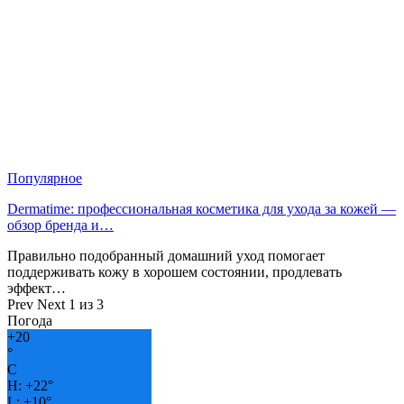
Популярное
Dermatime: профессиональная косметика для ухода за кожей —
обзор бренда и…
Правильно подобранный домашний уход помогает
поддерживать кожу в хорошем состоянии, продлевать
эффект…
Prev
Next
1 из 3
Погода
+
20
°
C
H:
+
22°
L:
+
10°