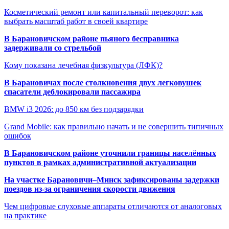
Косметический ремонт или капитальный переворот: как
выбрать масштаб работ в своей квартире
В Барановичском районе пьяного бесправника
задерживали со стрельбой
Кому показана лечебная физкультура (ЛФК)?
В Барановичах после столкновения двух легковушек
спасатели деблокировали пассажира
BMW i3 2026: до 850 км без подзарядки
Grand Mobile: как правильно начать и не совершить типичных
ошибок
В Барановичском районе уточнили границы населённых
пунктов в рамках административной актуализации
На участке Барановичи–Минск зафиксированы задержки
поездов из-за ограничения скорости движения
Чем цифровые слуховые аппараты отличаются от аналоговых
на практике