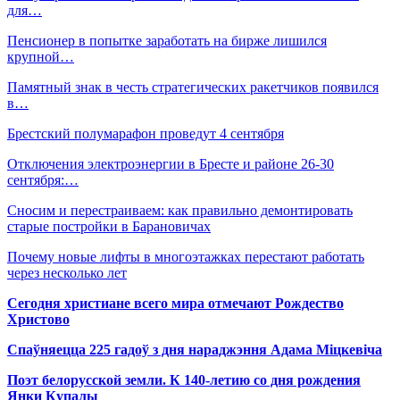
для…
Пенсионер в попытке заработать на бирже лишился
крупной…
Памятный знак в честь стратегических ракетчиков появился
в…
Брестский полумарафон проведут 4 сентября
Отключения электроэнергии в Бресте и районе 26-30
сентября:…
Сносим и перестраиваем: как правильно демонтировать
старые постройки в Барановичах
Почему новые лифты в многоэтажках перестают работать
через несколько лет
Сегодня христиане всего мира отмечают Рождество
Христово
Спаўняецца 225 гадоў з дня нараджэння Адама Міцкевіча
Поэт белорусской земли. К 140-летию со дня рождения
Янки Купалы