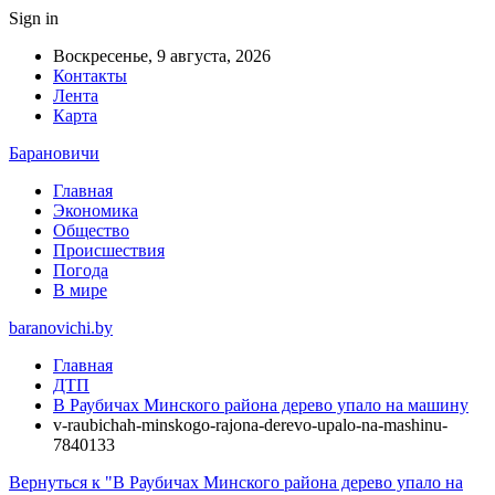
Sign in
Воскресенье, 9 августа, 2026
Контакты
Лента
Карта
Барановичи
Главная
Экономика
Общество
Происшествия
Погода
В мире
baranovichi.by
Главная
ДТП
В Раубичах Минского района дерево упало на машину
v-raubichah-minskogo-rajona-derevo-upalo-na-mashinu-
7840133
Вернуться к "В Раубичах Минского района дерево упало на