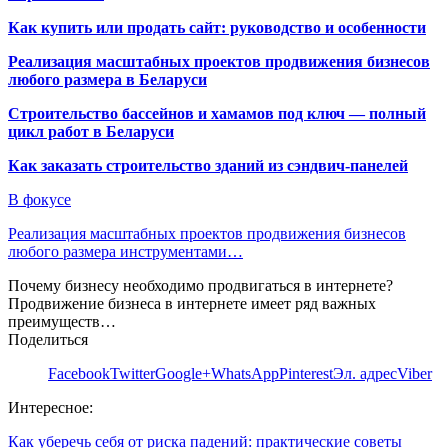
Как купить или продать сайт: руководство и особенности
Реализация масштабных проектов продвижения бизнесов
любого размера в Беларуси
Строительство бассейнов и хамамов под ключ — полный
цикл работ в Беларуси
Как заказать строительство зданий из сэндвич-панелей
В фокусе
Реализация масштабных проектов продвижения бизнесов
любого размера инструментами…
Почему бизнесу необходимо продвигаться в интернете?
Продвижение бизнеса в интернете имеет ряд важных
преимуществ…
Поделиться
Facebook
Twitter
Google+
WhatsApp
Pinterest
Эл. адрес
Viber
Интересное:
Как уберечь себя от риска падений: практические советы