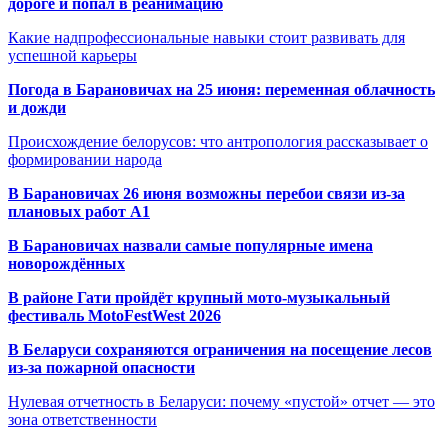
дороге и попал в реанимацию
Какие надпрофессиональные навыки стоит развивать для
успешной карьеры
Погода в Барановичах на 25 июня: переменная облачность
и дожди
Происхождение белорусов: что антропология рассказывает о
формировании народа
В Барановичах 26 июня возможны перебои связи из-за
плановых работ A1
В Барановичах назвали самые популярные имена
новорождённых
В районе Гати пройдёт крупный мото-музыкальный
фестиваль MotoFestWest 2026
В Беларуси сохраняются ограничения на посещение лесов
из-за пожарной опасности
Нулевая отчетность в Беларуси: почему «пустой» отчет — это
зона ответственности