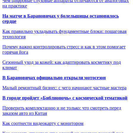
Чем цифровые слуховые аппараты отличаются от аналоговых
на практике
На матче в Барановичах у болельщицы остановилось
сердце
Как правильно укладывать фундаментные блоки: пошаговая
технология
Почему важно контролировать стресс и как в этом помогает
горячая йога
Сезонный уход за кожей: как адаптировать косметику под
климат
В Барановичах официально открыли мотосезон
Малый ремонтный бизнес: с чего начинают частные мастера
В городе пройдет «Библионочь» с космической тематикой
Проверить комплектацию и не только: что смотреть перед
заказом авто из Китая
Как соотнести видеокарту с монитором