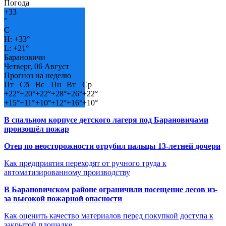
Погода
+
33
°
C
H:
+
33°
L:
+
21°
Барановичи
Четверг, 06 Август
Прогноз на неделю
Пт
Сб
Вс
Пн
Вт
Ср
+
22°
+
20°
+
22°
+
28°
+
26°
+
22°
+
15°
+
11°
+
10°
+
12°
+
16°
+
10°
В спальном корпусе детского лагеря под Барановичами
произошёл пожар
Отец по неосторожности отрубил пальцы 13-летней дочери
Как предприятия переходят от ручного труда к
автоматизированному производству
В Барановичском районе ограничили посещение лесов из-
за высокой пожарной опасности
Как оценить качество материалов перед покупкой доступа к
закрытой площадке