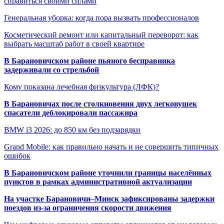
справиться своими силами
Генеральная уборка: когда пора вызвать профессионалов
Косметический ремонт или капитальный переворот: как
выбрать масштаб работ в своей квартире
В Барановичском районе пьяного бесправника
задерживали со стрельбой
Кому показана лечебная физкультура (ЛФК)?
В Барановичах после столкновения двух легковушек
спасатели деблокировали пассажира
BMW i3 2026: до 850 км без подзарядки
Grand Mobile: как правильно начать и не совершить типичных
ошибок
В Барановичском районе уточнили границы населённых
пунктов в рамках административной актуализации
На участке Барановичи–Минск зафиксированы задержки
поездов из-за ограничения скорости движения