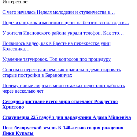
Интересное:
С чего началась Неделя молодежи и студенчества в…
Подсчитано, как изменились цены на бензин за полгода в…
У жителя Ивановского района украли телефон. Как это…
Появилось видео, как в Бресте на перекрёстке улиц
Колесника…
Удаление татуировок. Топ вопросов про процедуру
Сносим и перестраиваем: как правильно демонтировать
старые постройки в Барановичах
Почему новые лифты в многоэтажках перестают работать
через несколько лет
Сегодня христиане всего мира отмечают Рождество
Христово
Спаўняецца 225 гадоў з дня нараджэння Адама Міцкевіча
Поэт белорусской земли. К 140-летию со дня рождения
Янки Купалы