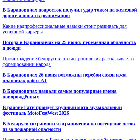
В Барановичах подросток получил удар током на железной
дороге и попал в реанимацию
Какие надпрофессиональные навыки стоит развивать для
успешной карьеры
Погода в Барановичах на 25 июня: переменная облачность
и дожди
Происхождение белорусов: что антропология рассказывает о
формировании народа
В Барановичах 26 июня возможны перебои связи из-за
плановых работ A1
В Барановичах назвали самые популярные имена
новорождённых
В районе Гати пройдёт крупный мото-музыкальный
фестиваль MotoFestWest 2026
В Беларуси сохраняются ограничения на посещение лесов
из-за пожарной опасности
Нулевая отчетность в Беларуси: почему «пустой» отчет — это