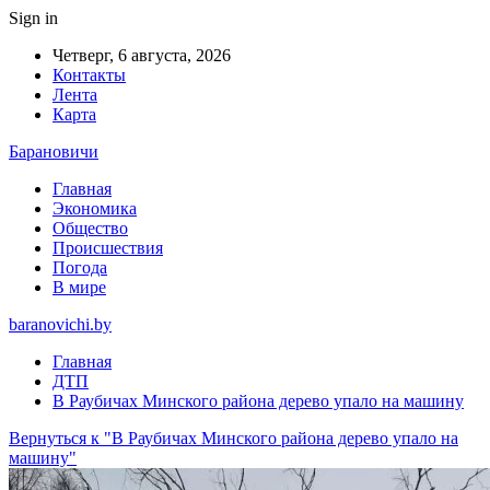
Sign in
Четверг, 6 августа, 2026
Контакты
Лента
Карта
Барановичи
Главная
Экономика
Общество
Происшествия
Погода
В мире
baranovichi.by
Главная
ДТП
В Раубичах Минского района дерево упало на машину
Вернуться к "В Раубичах Минского района дерево упало на
машину"