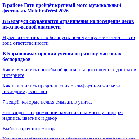
В районе Гати пройдёт крупный мото-музыкальный
фестиваль MotoFestWest 2026
В Беларуси сохраняются ограничения на посещение лесов
из-за пожарной опасности
Нулевая отчетность в Беларуси: почему «пустой» отчет — это
зона ответственности
В Барановичах прошли учения по разгону массовых
беспорядков
Как изменились способы общения и защиты личных данных в
интернете
Как изменились представления о комфортном жилье за
последние десять лет
7 вещей, которые нельзя смывать в унитаз
Что входит в оформление памятника на могилу: портрет,
надпись, цветник и декор
Выбор лодочного мотора