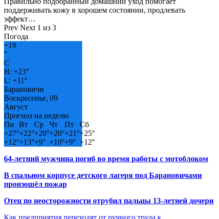
Правильно подобранный домашний уход помогает
поддерживать кожу в хорошем состоянии, продлевать
эффект…
Prev
Next
1 из 3
Погода
+
19
°
C
H:
+
23°
L:
+
11°
Барановичи
Воскресенье, 09
Август
Прогноз на неделю
Пн
Вт
Ср
Чт
Пт
Сб
+
27°
+
22°
+
20°
+
20°
+
21°
+
25°
+
12°
+
13°
+
9°
+
10°
+
9°
+
12°
64-летний мужчина погиб во время работы с мотоблоком
В спальном корпусе детского лагеря под Барановичами
произошёл пожар
Отец по неосторожности отрубил пальцы 13-летней дочери
Как предприятия переходят от ручного труда к