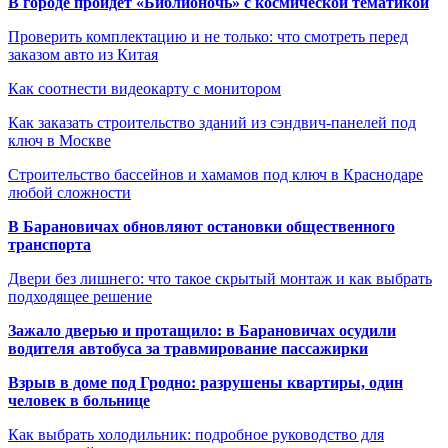
В городе пройдет «Библионочь» с космической тематикой
Проверить комплектацию и не только: что смотреть перед
заказом авто из Китая
Как соотнести видеокарту с монитором
Как заказать строительство зданий из сэндвич-панелей под
ключ в Москве
Строительство бассейнов и хамамов под ключ в Краснодаре
любой сложности
В Барановичах обновляют остановки общественного
транспорта
Двери без лишнего: что такое скрытый монтаж и как выбрать
подходящее решение
Зажало дверью и протащило: в Барановичах осудили
водителя автобуса за травмирование пассажирки
Взрыв в доме под Гродно: разрушены квартиры, один
человек в больнице
Как выбрать холодильник: подробное руководство для