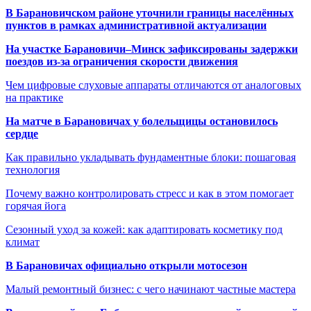
В Барановичском районе уточнили границы населённых
пунктов в рамках административной актуализации
На участке Барановичи–Минск зафиксированы задержки
поездов из-за ограничения скорости движения
Чем цифровые слуховые аппараты отличаются от аналоговых
на практике
На матче в Барановичах у болельщицы остановилось
сердце
Как правильно укладывать фундаментные блоки: пошаговая
технология
Почему важно контролировать стресс и как в этом помогает
горячая йога
Сезонный уход за кожей: как адаптировать косметику под
климат
В Барановичах официально открыли мотосезон
Малый ремонтный бизнес: с чего начинают частные мастера