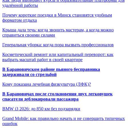
Как люди выбирают курсы и образовательные платформы для
удалённой работы
Почему короткие поездки в Минск становятся удобным
форматом отдыха
Крыша дала течь: когда звонить мастерам, а когда можно
справиться своими силами
Генеральная уборка: когда пора вызвать профессионалов
Косметический ремонт или капитальный переворот: как
выбрать масштаб работ в своей квартире
В Барановичском районе пьяного бесправника
задерживали со стрельбой
Кому показана лечебная физкультура (ЛФК)?
В Барановичах после столкновения двух легковушек
спасатели деблокировали пассажира
BMW i3 2026: до 850 км без подзарядки
Grand Mobile: как правильно начать и не совершить типичных
ошибок