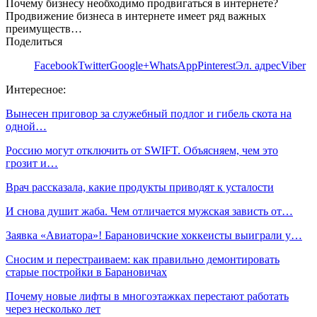
Почему бизнесу необходимо продвигаться в интернете?
Продвижение бизнеса в интернете имеет ряд важных
преимуществ…
Поделиться
Facebook
Twitter
Google+
WhatsApp
Pinterest
Эл. адрес
Viber
Интересное:
Вынесен приговор за служебный подлог и гибель скота на
одной…
Россию могут отключить от SWIFT. Объясняем, чем это
грозит и…
Врач рассказала, какие продукты приводят к усталости
И снова душит жаба. Чем отличается мужская зависть от…
Заявка «Авиатора»! Барановичские хоккеисты выиграли у…
Сносим и перестраиваем: как правильно демонтировать
старые постройки в Барановичах
Почему новые лифты в многоэтажках перестают работать
через несколько лет