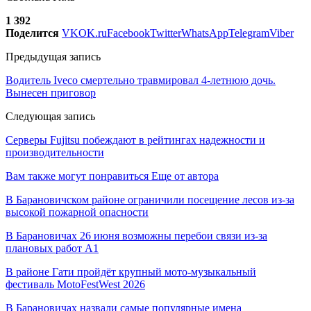
1 392
Поделится
VK
OK.ru
Facebook
Twitter
WhatsApp
Telegram
Viber
Предыдущая запись
Водитель Iveco смертельно травмировал 4-летнюю дочь.
Вынесен приговор
Следующая запись
Серверы Fujitsu побеждают в рейтингах надежности и
производительности
Вам также могут понравиться
Еще от автора
В Барановичском районе ограничили посещение лесов из-за
высокой пожарной опасности
В Барановичах 26 июня возможны перебои связи из-за
плановых работ A1
В районе Гати пройдёт крупный мото-музыкальный
фестиваль MotoFestWest 2026
В Барановичах назвали самые популярные имена