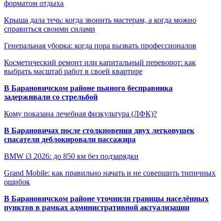
форматом отдыха
Крыша дала течь: когда звонить мастерам, а когда можно
справиться своими силами
Генеральная уборка: когда пора вызвать профессионалов
Косметический ремонт или капитальный переворот: как
выбрать масштаб работ в своей квартире
В Барановичском районе пьяного бесправника
задерживали со стрельбой
Кому показана лечебная физкультура (ЛФК)?
В Барановичах после столкновения двух легковушек
спасатели деблокировали пассажира
BMW i3 2026: до 850 км без подзарядки
Grand Mobile: как правильно начать и не совершить типичных
ошибок
В Барановичском районе уточнили границы населённых
пунктов в рамках административной актуализации