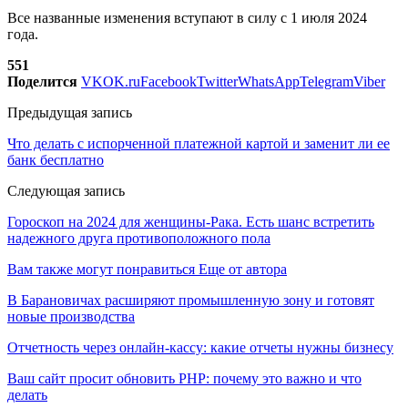
Все названные изменения вступают в силу с 1 июля 2024
года.
551
Поделится
VK
OK.ru
Facebook
Twitter
WhatsApp
Telegram
Viber
Предыдущая запись
Что делать с испорченной платежной картой и заменит ли ее
банк бесплатно
Следующая запись
Гороскоп на 2024 для женщины-Рака. Есть шанс встретить
надежного друга противоположного пола
Вам также могут понравиться
Еще от автора
В Барановичах расширяют промышленную зону и готовят
новые производства
Отчетность через онлайн-кассу: какие отчеты нужны бизнесу
Ваш сайт просит обновить PHP: почему это важно и что
делать