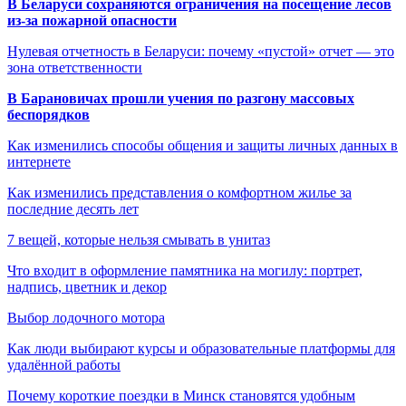
В Беларуси сохраняются ограничения на посещение лесов
из-за пожарной опасности
Нулевая отчетность в Беларуси: почему «пустой» отчет — это
зона ответственности
В Барановичах прошли учения по разгону массовых
беспорядков
Как изменились способы общения и защиты личных данных в
интернете
Как изменились представления о комфортном жилье за
последние десять лет
7 вещей, которые нельзя смывать в унитаз
Что входит в оформление памятника на могилу: портрет,
надпись, цветник и декор
Выбор лодочного мотора
Как люди выбирают курсы и образовательные платформы для
удалённой работы
Почему короткие поездки в Минск становятся удобным