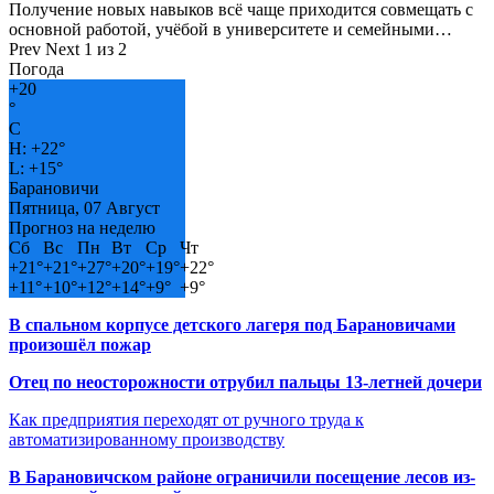
Получение новых навыков всё чаще приходится совмещать с
основной работой, учёбой в университете и семейными…
Prev
Next
1 из 2
Погода
+
20
°
C
H:
+
22°
L:
+
15°
Барановичи
Пятница, 07 Август
Прогноз на неделю
Сб
Вс
Пн
Вт
Ср
Чт
+
21°
+
21°
+
27°
+
20°
+
19°
+
22°
+
11°
+
10°
+
12°
+
14°
+
9°
+
9°
В спальном корпусе детского лагеря под Барановичами
произошёл пожар
Отец по неосторожности отрубил пальцы 13-летней дочери
Как предприятия переходят от ручного труда к
автоматизированному производству
В Барановичском районе ограничили посещение лесов из-