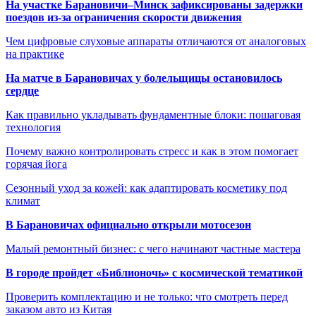
На участке Барановичи–Минск зафиксированы задержки
поездов из-за ограничения скорости движения
Чем цифровые слуховые аппараты отличаются от аналоговых
на практике
На матче в Барановичах у болельщицы остановилось
сердце
Как правильно укладывать фундаментные блоки: пошаговая
технология
Почему важно контролировать стресс и как в этом помогает
горячая йога
Сезонный уход за кожей: как адаптировать косметику под
климат
В Барановичах официально открыли мотосезон
Малый ремонтный бизнес: с чего начинают частные мастера
В городе пройдет «Библионочь» с космической тематикой
Проверить комплектацию и не только: что смотреть перед
заказом авто из Китая