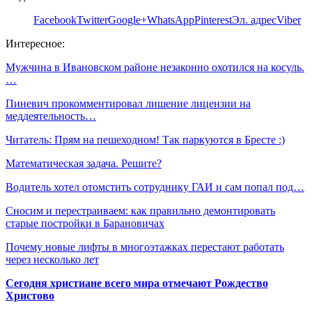
Facebook
Twitter
Google+
WhatsApp
Pinterest
Эл. адрес
Viber
Интересное:
Мужчина в Ивановском районе незаконно охотился на косуль.
…
Пиневич прокомментировал лишение лицензии на
меддеятельность…
Читатель: Прям на пешеходном! Так паркуются в Бресте :)
Математическая задача. Решите?
Водитель хотел отомстить сотруднику ГАИ и сам попал под…
Сносим и перестраиваем: как правильно демонтировать
старые постройки в Барановичах
Почему новые лифты в многоэтажках перестают работать
через несколько лет
Сегодня христиане всего мира отмечают Рождество
Христово