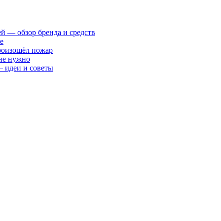
ей — обзор бренда и средств
е
произошёл пожар
 не нужно
— идеи и советы