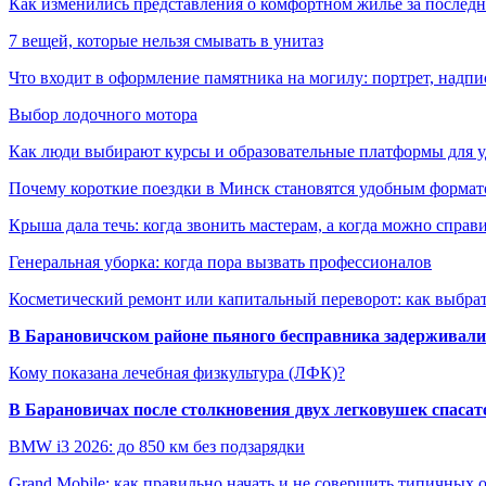
Как изменились представления о комфортном жилье за последни
7 вещей, которые нельзя смывать в унитаз
Что входит в оформление памятника на могилу: портрет, надпис
Выбор лодочного мотора
Как люди выбирают курсы и образовательные платформы для 
Почему короткие поездки в Минск становятся удобным формат
Крыша дала течь: когда звонить мастерам, а когда можно справ
Генеральная уборка: когда пора вызвать профессионалов
Косметический ремонт или капитальный переворот: как выбрат
В Барановичском районе пьяного бесправника задерживали 
Кому показана лечебная физкультура (ЛФК)?
В Барановичах после столкновения двух легковушек спаса
BMW i3 2026: до 850 км без подзарядки
Grand Mobile: как правильно начать и не совершить типичных