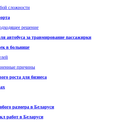
юбой сложности
порта
подходящее решение
ля автобуса за травмирование пассажирки
ек в больнице
елей
раненные причины
го роста для бизнеса
чах
бого размера в Беларуси
кл работ в Беларуси