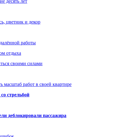
е десять лет
ь, цветник и декор
удалённой работы
ом отдыха
иться своими силами
ь масштаб работ в своей квартире
со стрельбой
тели деблокировали пассажира
 ошибок