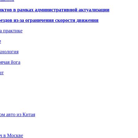
нктов в рамках административной актуализации
здов из-за ограничения скорости движения
а практике
е
хнология
ячая йога
ат
ом авто из Китая
юч в Москве