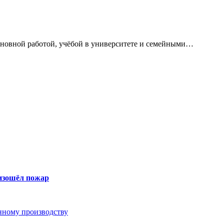
сновной работой, учёбой в университете и семейными…
оизошёл пожар
анному производству