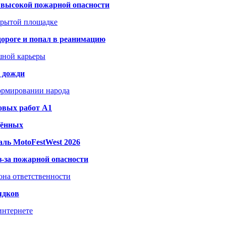
а высокой пожарной опасности
акрытой площадке
дороге и попал в реанимацию
шной карьеры
и дожди
формировании народа
овых работ A1
дённых
ль MotoFestWest 2026
з-за пожарной опасности
зона ответственности
ядков
интернете