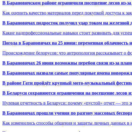
В Барановичском районе ограничили посещение лесов из-з
Как оценить качество материалов перед покупкой доступа к з
В Барановичах подросток получил удар током на железной 
Какие надпрофессиональные навыки стоит развивать для успе
Погода в Барановичах на 25 июня: переменная облачность 
Происхождение белорусов: что антропология рассказывает о 
В Барановичах 26 июня возможны перебои связи из-за план
В Барановичах назвали самые популярные имена новорож
В районе Гати пройдёт крупный мото-музыкальный фестива
В Беларуси сохраняются ограничения на посещение лесов и
Нулевая отчетность в Беларуси: почему «пустой» отчет — это 
В Барановичах прошли учения по разгону массовых беспор
Как изменились способы общения и защиты личных данных в 