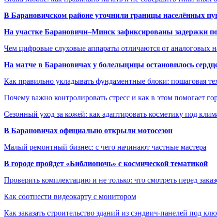
В Барановичском районе уточнили границы населённых пу
На участке Барановичи–Минск зафиксированы задержки пое
Чем цифровые слуховые аппараты отличаются от аналоговых н
На матче в Барановичах у болельщицы остановилось сердц
Как правильно укладывать фундаментные блоки: пошаговая те
Почему важно контролировать стресс и как в этом помогает гор
Сезонный уход за кожей: как адаптировать косметику под клим
В Барановичах официально открыли мотосезон
Малый ремонтный бизнес: с чего начинают частные мастера
В городе пройдет «Библионочь» с космической тематикой
Проверить комплектацию и не только: что смотреть перед заказ
Как соотнести видеокарту с монитором
Как заказать строительство зданий из сэндвич-панелей под кл