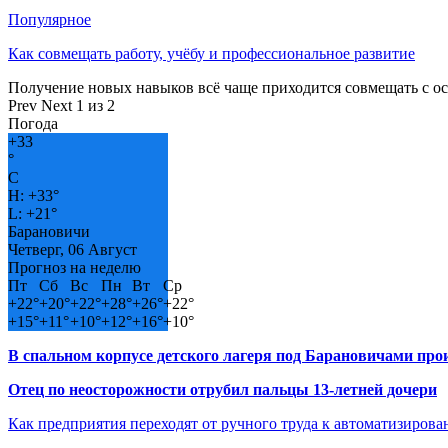
Популярное
Как совмещать работу, учёбу и профессиональное развитие
Получение новых навыков всё чаще приходится совмещать с о
Prev
Next
1 из 2
Погода
+
33
°
C
H:
+
33°
L:
+
21°
Барановичи
Четверг, 06 Август
Прогноз на неделю
Пт
Сб
Вс
Пн
Вт
Ср
+
22°
+
20°
+
22°
+
28°
+
26°
+
22°
+
15°
+
11°
+
10°
+
12°
+
16°
+
10°
В спальном корпусе детского лагеря под Барановичами пр
Отец по неосторожности отрубил пальцы 13-летней дочери
Как предприятия переходят от ручного труда к автоматизиров