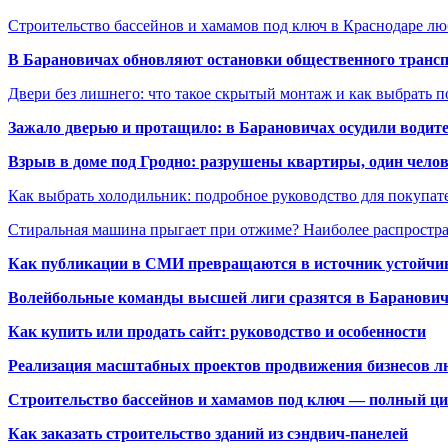
Строительство бассейнов и хамамов под ключ в Краснодаре л
В Барановичах обновляют остановки общественного транс
Двери без лишнего: что такое скрытый монтаж и как выбрать 
Зажало дверью и протащило: в Барановичах осудили водите
Взрыв в доме под Гродно: разрушены квартиры, один челов
Как выбрать холодильник: подробное руководство для покупат
Стиральная машина прыгает при отжиме? Наиболее распрост
Как публикации в СМИ превращаются в источник устойчиво
Волейбольные команды высшей лиги сразятся в Баранови
Как купить или продать сайт: руководство и особенности
Реализация масштабных проектов продвижения бизнесов лю
Строительство бассейнов и хамамов под ключ — полный ци
Как заказать строительство зданий из сэндвич-панелей