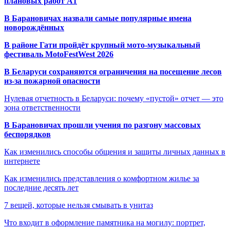
плановых работ A1
В Барановичах назвали самые популярные имена
новорождённых
В районе Гати пройдёт крупный мото-музыкальный
фестиваль MotoFestWest 2026
В Беларуси сохраняются ограничения на посещение лесов
из-за пожарной опасности
Нулевая отчетность в Беларуси: почему «пустой» отчет — это
зона ответственности
В Барановичах прошли учения по разгону массовых
беспорядков
Как изменились способы общения и защиты личных данных в
интернете
Как изменились представления о комфортном жилье за
последние десять лет
7 вещей, которые нельзя смывать в унитаз
Что входит в оформление памятника на могилу: портрет,