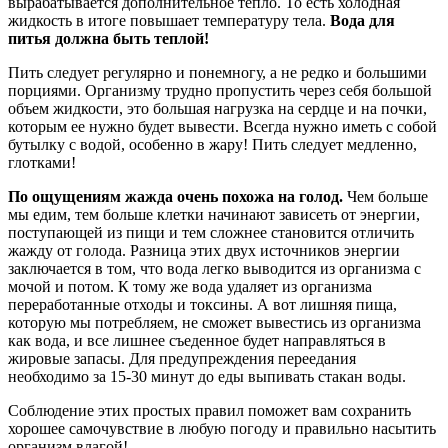
вырабатывается дополнительное тепло. То есть холодная
жидкость в итоге повышает температуру тела.
Вода для
питья должна быть теплой!
Пить следует регулярно и понемногу, а не редко и большими
порциями. Организму трудно пропустить через себя большой
объем жидкости, это большая нагрузка на сердце и на почки,
которым ее нужно будет вывести. Всегда нужно иметь с собой
бутылку с водой, особенно в жару! Пить следует медленно,
глотками!
По ощущениям жажда очень похожа на голод
.
Чем больше
мы едим, тем больше клетки начинают зависеть от энергии,
поступающей из пищи и тем сложнее становится отличить
жажду от голода. Разница этих двух источников энергии
заключается в том, что вода легко выводится из организма с
мочой и потом. К тому же вода удаляет из организма
переработанные отходы и токсины. А вот лишняя пища,
которую мы потребляем, не сможет вывестись из организма
как вода, и все лишнее съеденное будет направляться в
жировые запасы. Для предупреждения переедания
необходимо за 15-30 минут до еды выпивать стакан воды.
Соблюдение этих простых правил поможет вам сохранить
хорошее самочувствие в любую погоду и правильно насытить
организм влагой!