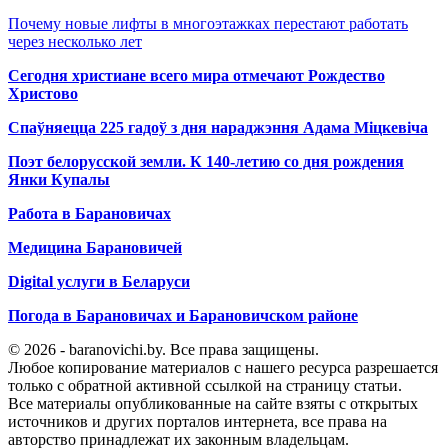
Почему новые лифты в многоэтажках перестают работать
через несколько лет
Сегодня христиане всего мира отмечают Рождество
Христово
Спаўняецца 225 гадоў з дня нараджэння Адама Міцкевіча
Поэт белорусской земли. К 140-летию со дня рождения
Янки Купалы
Работа в Барановичах
Медицина Барановичей
Digital услуги в Беларуси
Погода в Барановичах и Барановичском районе
© 2026 - baranovichi.by. Все права защищены.
Любое копирование материалов с нашего ресурса разрешается
только с обратной активной ссылкой на страницу статьи.
Все материалы опубликованные на сайте взяты с открытых
источников и других порталов интернета, все права на
авторство принадлежат их законным владельцам.