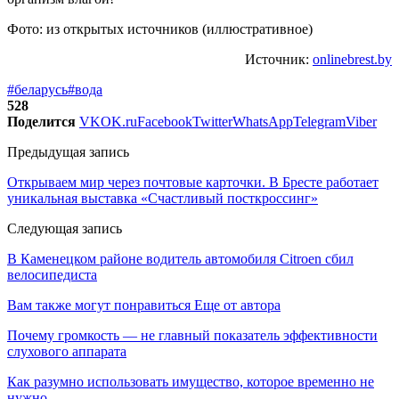
Фото: из открытых источников (иллюстративное)
Источник:
onlinebrest.by
#беларусь
#вода
528
Поделится
VK
OK.ru
Facebook
Twitter
WhatsApp
Telegram
Viber
Предыдущая запись
Открываем мир через почтовые карточки. В Бресте работает
уникальная выставка «Счастливый посткроссинг»
Следующая запись
В Каменецком районе водитель автомобиля Citroen сбил
велосипедиста
Вам также могут понравиться
Еще от автора
Почему громкость — не главный показатель эффективности
слухового аппарата
Как разумно использовать имущество, которое временно не
нужно