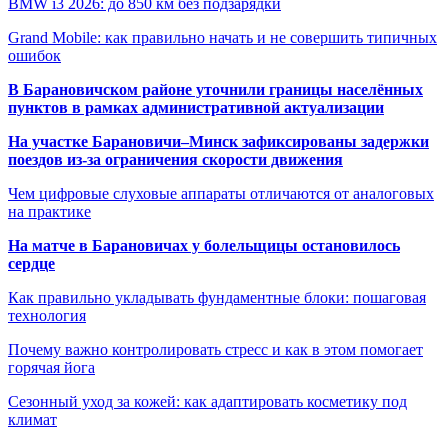
BMW i3 2026: до 850 км без подзарядки
Grand Mobile: как правильно начать и не совершить типичных
ошибок
В Барановичском районе уточнили границы населённых
пунктов в рамках административной актуализации
На участке Барановичи–Минск зафиксированы задержки
поездов из-за ограничения скорости движения
Чем цифровые слуховые аппараты отличаются от аналоговых
на практике
На матче в Барановичах у болельщицы остановилось
сердце
Как правильно укладывать фундаментные блоки: пошаговая
технология
Почему важно контролировать стресс и как в этом помогает
горячая йога
Сезонный уход за кожей: как адаптировать косметику под
климат