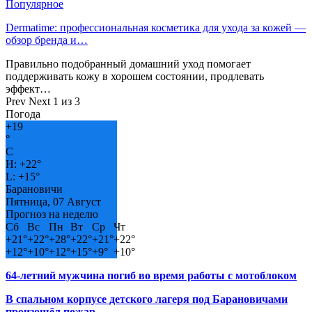
Популярное
Dermatime: профессиональная косметика для ухода за кожей —
обзор бренда и…
Правильно подобранный домашний уход помогает
поддерживать кожу в хорошем состоянии, продлевать
эффект…
Prev
Next
1 из 3
Погода
+
19
°
C
H:
+
22°
L:
+
15°
Барановичи
Пятница, 07 Август
Прогноз на неделю
Сб
Вс
Пн
Вт
Ср
Чт
+
21°
+
22°
+
28°
+
22°
+
21°
+
22°
+
12°
+
10°
+
12°
+
15°
+
9°
+
10°
64-летний мужчина погиб во время работы с мотоблоком
В спальном корпусе детского лагеря под Барановичами
произошёл пожар