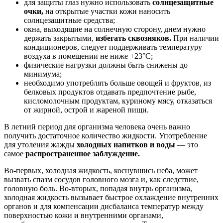
для защиты глаз нужно использовать
солнцезащитные
очки,
на открытые участки кожи наносить
солнцезащитные средства;
окна, выходящие на солнечную сторону, днем нужно
держать закрытыми,
избегать сквозняков.
При наличии
кондиционеров, следует поддерживать температуру
воздуха в помещении не ниже +23°С;
физические нагрузки должны быть снижены до
минимума;
необходимо употреблять больше овощей и фруктов, из
белковых продуктов отдавать предпочтение рыбе,
кисломолочным продуктам, куриному мясу, отказаться
от жирной, острой и жареной пищи.
В летний период для организма человека очень важно
получить достаточное количество жидкости. Употребление
для утоления жажды
холодных напитков и воды
— это
самое
распространенное заблуждение.
Во-первых, холодная жидкость, коснувшись неба, может
вызвать спазм сосудов головного мозга и, как следствие,
головную боль. Во-вторых, попадая внутрь организма,
холодная жидкость вызывает быстрое охлаждение внутренних
органов и для компенсации дисбаланса температур между
поверхностью кожи и внутренними органами,