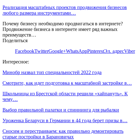
Реализация масштабных проектов продвижения бизнесов
любого размера инструментами…
Почему бизнесу необходимо продвигаться в интернете?
Продвижение бизнеса в интернете имеет ряд важных
преимуществ…
Поделиться
Facebook
Twitter
Google+
WhatsApp
Pinterest
Эл. адрес
Viber
Интересное:
Минобр назвал топ специальностей 2022 года
Смотрите, как идет подготовка к масштабной застройке в…
Школьницы из Брестской области решили «хайпануть». К
чему…
Выбор правильной палатки и спиннинга для рыбалки
Уроженка Беларуси в Германии в 44 года берет призы в…
Сносим и перестраиваем: как правильно демонтировать
старые постройки в Барановичах