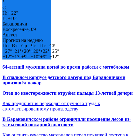
°
C
H:
+
22°
L:
+
10°
Барановичи
Воскресенье, 09
Август
Прогноз на неделю
Пн
Вт
Ср
Чт
Пт
Сб
+
27°
+
21°
+
20°
+
20°
+
22°
+
25°
+
12°
+
13°
+
9°
+
10°
+
9°
+
12°
64-летний мужчина погиб во время работы с мотоблоком
В спальном корпусе детского лагеря под Барановичами
произошёл пожар
Отец по неосторожности отрубил пальцы 13-летней дочери
Как предприятия переходят от ручного труда к
автоматизированному производству
В Барановичском районе ограничили посещение лесов из-
за высокой пожарной опасности
Как оценить качество материалов перед покупкой доступа к