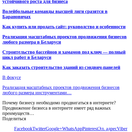
устойчивого роста для бизнеса
Волейбольные команды высшей лиги сразятся в
Барановичах
Как купить или продать сайт: руководство и особенности
Реализация масштабных проектов продвижения бизнесов
любого размера в Беларуси
Строительство бассейнов и хамамов под ключ — полный
цикл работ в Беларуси
Как заказать строительство зданий из сэндвич-панелей
В фокусе
Реализация масштабных проектов продвижения бизнесов
любого размера инструментами…
Почему бизнесу необходимо продвигаться в интернете?
Продвижение бизнеса в интернете имеет ряд важных
преимуществ…
Поделиться
Facebook
Twitter
Google+
WhatsApp
Pinterest
Эл. адрес
Viber