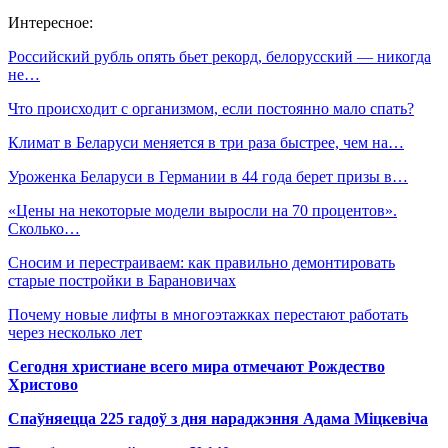
Интересное:
Российский рубль опять бьет рекорд, белорусский — никогда
не…
Что происходит с организмом, если постоянно мало спать?
Климат в Беларуси меняется в три раза быстрее, чем на…
Уроженка Беларуси в Германии в 44 года берет призы в…
«Цены на некоторые модели выросли на 70 процентов».
Сколько…
Сносим и перестраиваем: как правильно демонтировать
старые постройки в Барановичах
Почему новые лифты в многоэтажках перестают работать
через несколько лет
Сегодня христиане всего мира отмечают Рождество
Христово
Спаўняецца 225 гадоў з дня нараджэння Адама Міцкевіча