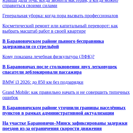
Крыша дала течь: когда звонить мастерам, а когда можно
справиться своими силами
Генеральная уборка: когда пора вызвать профессионалов
Косметический ремонт или капитальный переворот: как
выбрать масштаб работ в своей квартире
В Барановичском районе пьяного бесправника
задерживали со стрельбой
Кому показана лечебная физкультура (ЛФК)?
В Барановичах после столкновения двух легковушек
спасатели деблокировали пассажира
BMW i3 2026: до 850 км без подзарядки
Grand Mobile: как правильно начать и не совершить типичных
ошибок
В Барановичском районе уточнили границы населённых
пунктов в рамках административной актуализации
На участке Барановичи–Минск зафиксированы задержки
поездов из-за ограничения скорости движения