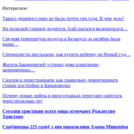
Интересное:
Такого дешевого евро не было почти три года. В чем дело?
На польской границе водитель Audi пытался вклиниться в…
Средняя температура воздуха в Беларуси за октябрь была
выше…
Специалисты рассказали, как купить ребенку на Новый год…
Житель Барановичей устроил дома плантацию
запрещенных…
Сносим и перестраиваем: как правильно демонтировать
старые постройки в Барановичах
Почему новые лифты в многоэтажках перестают работать
через несколько лет
Сегодня христиане всего мира отмечают Рождество
Христово
Спаўняецца 225 гадоў з дня нараджэння Адама Міцкевіча