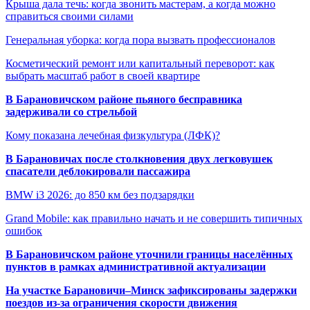
Крыша дала течь: когда звонить мастерам, а когда можно
справиться своими силами
Генеральная уборка: когда пора вызвать профессионалов
Косметический ремонт или капитальный переворот: как
выбрать масштаб работ в своей квартире
В Барановичском районе пьяного бесправника
задерживали со стрельбой
Кому показана лечебная физкультура (ЛФК)?
В Барановичах после столкновения двух легковушек
спасатели деблокировали пассажира
BMW i3 2026: до 850 км без подзарядки
Grand Mobile: как правильно начать и не совершить типичных
ошибок
В Барановичском районе уточнили границы населённых
пунктов в рамках административной актуализации
На участке Барановичи–Минск зафиксированы задержки
поездов из-за ограничения скорости движения