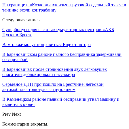
На границе в «Козловичах» изъят грузовой седельный тягач: в
тайнике везли контрабанду
Следующая запись
Супербонусы для вас от аккумуляторных центров «АКБ
Пуск» в Бресте
Вам также могут понравиться
Еще от автора
В Барановичском районе пьяного бесправника задерживали
со стрельбой
В Барановичах после столкновения двух легковушек
спасатели деблокировали пассажира
Серьезное ДТП произошло на Брестчине: легковой
автомобиль столкнулся с грузовиком
В Каменецком районе пьяный бесправник угнал машину и
вылетел в кювет
Prev
Next
Комментарии закрыты.