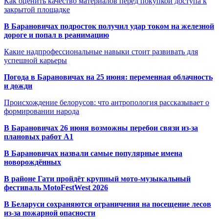
Как оценить качество материалов перед покупкой доступа к
закрытой площадке
В Барановичах подросток получил удар током на железной
дороге и попал в реанимацию
Какие надпрофессиональные навыки стоит развивать для
успешной карьеры
Погода в Барановичах на 25 июня: переменная облачность
и дожди
Происхождение белорусов: что антропология рассказывает о
формировании народа
В Барановичах 26 июня возможны перебои связи из-за
плановых работ A1
В Барановичах назвали самые популярные имена
новорождённых
В районе Гати пройдёт крупный мото-музыкальный
фестиваль MotoFestWest 2026
В Беларуси сохраняются ограничения на посещение лесов
из-за пожарной опасности