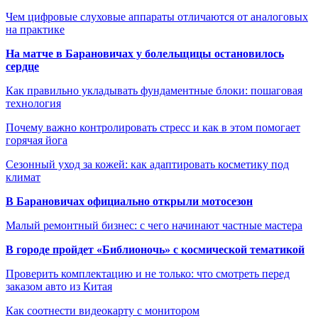
Чем цифровые слуховые аппараты отличаются от аналоговых
на практике
На матче в Барановичах у болельщицы остановилось
сердце
Как правильно укладывать фундаментные блоки: пошаговая
технология
Почему важно контролировать стресс и как в этом помогает
горячая йога
Сезонный уход за кожей: как адаптировать косметику под
климат
В Барановичах официально открыли мотосезон
Малый ремонтный бизнес: с чего начинают частные мастера
В городе пройдет «Библионочь» с космической тематикой
Проверить комплектацию и не только: что смотреть перед
заказом авто из Китая
Как соотнести видеокарту с монитором