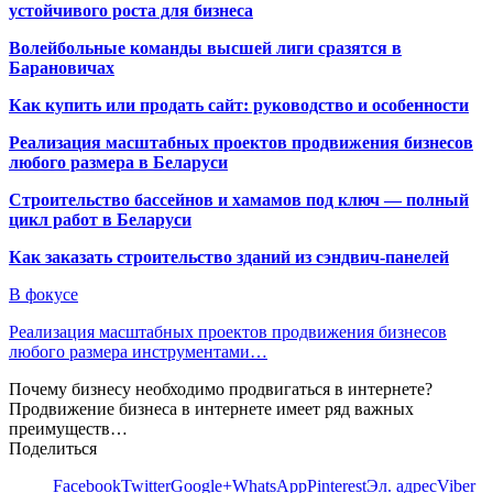
устойчивого роста для бизнеса
Волейбольные команды высшей лиги сразятся в
Барановичах
Как купить или продать сайт: руководство и особенности
Реализация масштабных проектов продвижения бизнесов
любого размера в Беларуси
Строительство бассейнов и хамамов под ключ — полный
цикл работ в Беларуси
Как заказать строительство зданий из сэндвич-панелей
В фокусе
Реализация масштабных проектов продвижения бизнесов
любого размера инструментами…
Почему бизнесу необходимо продвигаться в интернете?
Продвижение бизнеса в интернете имеет ряд важных
преимуществ…
Поделиться
Facebook
Twitter
Google+
WhatsApp
Pinterest
Эл. адрес
Viber