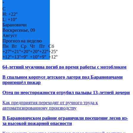
°
C
H:
+
22°
L:
+
10°
Барановичи
Воскресенье, 09
Август
Прогноз на неделю
Пн
Вт
Ср
Чт
Пт
Сб
+
27°
+
21°
+
20°
+
20°
+
22°
+
25°
+
12°
+
13°
+
9°
+
10°
+
9°
+
12°
64-летний мужчина погиб во время работы с мотоблоком
В спальном корпусе детского лагеря под Барановичами
произошёл пожар
Отец по неосторожности отрубил пальцы 13-летней дочери
Как предприятия переходят от ручного труда к
автоматизированному производству
В Барановичском районе ограничили посещение лесов из-
за высокой пожарной опасности