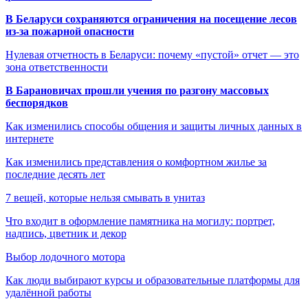
В Беларуси сохраняются ограничения на посещение лесов
из-за пожарной опасности
Нулевая отчетность в Беларуси: почему «пустой» отчет — это
зона ответственности
В Барановичах прошли учения по разгону массовых
беспорядков
Как изменились способы общения и защиты личных данных в
интернете
Как изменились представления о комфортном жилье за
последние десять лет
7 вещей, которые нельзя смывать в унитаз
Что входит в оформление памятника на могилу: портрет,
надпись, цветник и декор
Выбор лодочного мотора
Как люди выбирают курсы и образовательные платформы для
удалённой работы