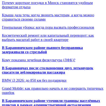
Почему короткие поездки в Минск становятся удобным
форматом отдыха
Крыша дала течь: когда звонить мастерам, а когда можно
справиться своими силами
Генеральная уборка: когда пора вызвать профессионалов
Косметический ремонт или капитальный переворот: как
выбрать масштаб работ в своей квартире
В Барановичском районе пьяного бесправника
задерживали со стрельбой
Кому показана лечебная физкультура (ЛФК)?
В Барановичах после столкновения двух легковушек
спасатели деблокировали пассажира
BMW i3 2026: до 850 км без подзарядки
Grand Mobile: как правильно начать и не совершить типичных
ошибок
В Барановичском районе уточнили границы населённых
пунктов в рамках административной актуализации