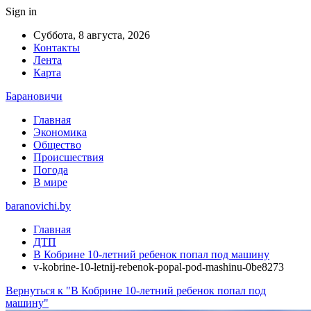
Sign in
Суббота, 8 августа, 2026
Контакты
Лента
Карта
Барановичи
Главная
Экономика
Общество
Происшествия
Погода
В мире
baranovichi.by
Главная
ДТП
В Кобрине 10-летний ребенок попал под машину
v-kobrine-10-letnij-rebenok-popal-pod-mashinu-0be8273
Вернуться к "В Кобрине 10-летний ребенок попал под
машину"