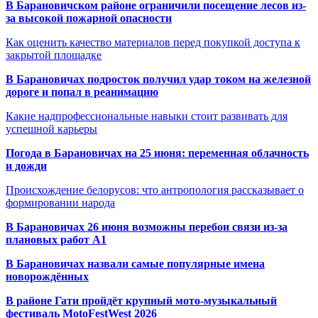
В Барановичском районе ограничили посещение лесов из-
за высокой пожарной опасности
Как оценить качество материалов перед покупкой доступа к
закрытой площадке
В Барановичах подросток получил удар током на железной
дороге и попал в реанимацию
Какие надпрофессиональные навыки стоит развивать для
успешной карьеры
Погода в Барановичах на 25 июня: переменная облачность
и дожди
Происхождение белорусов: что антропология рассказывает о
формировании народа
В Барановичах 26 июня возможны перебои связи из-за
плановых работ A1
В Барановичах назвали самые популярные имена
новорождённых
В районе Гати пройдёт крупный мото-музыкальный
фестиваль MotoFestWest 2026