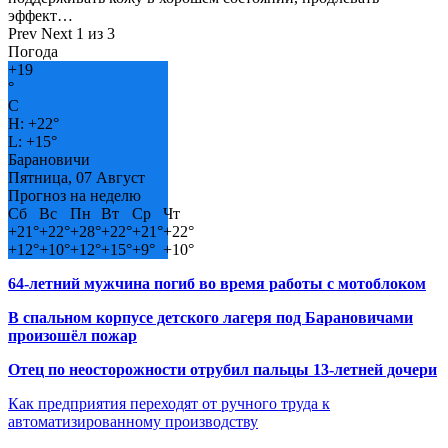
эффект…
Prev
Next
1 из 3
Погода
+
19
°
C
H:
+
22°
L:
+
15°
Барановичи
Пятница, 07 Август
Прогноз на неделю
Сб
Вс
Пн
Вт
Ср
Чт
+
21°
+
22°
+
28°
+
22°
+
21°
+
22°
+
12°
+
10°
+
12°
+
15°
+
9°
+
10°
64-летний мужчина погиб во время работы с мотоблоком
В спальном корпусе детского лагеря под Барановичами
произошёл пожар
Отец по неосторожности отрубил пальцы 13-летней дочери
Как предприятия переходят от ручного труда к
автоматизированному производству