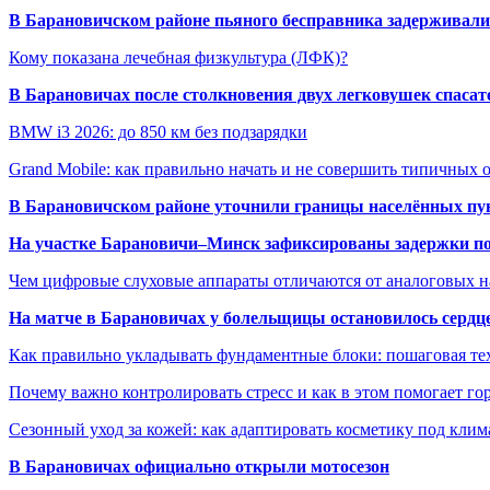
В Барановичском районе пьяного бесправника задерживали 
Кому показана лечебная физкультура (ЛФК)?
В Барановичах после столкновения двух легковушек спаса
BMW i3 2026: до 850 км без подзарядки
Grand Mobile: как правильно начать и не совершить типичных
В Барановичском районе уточнили границы населённых пу
На участке Барановичи–Минск зафиксированы задержки пое
Чем цифровые слуховые аппараты отличаются от аналоговых н
На матче в Барановичах у болельщицы остановилось сердц
Как правильно укладывать фундаментные блоки: пошаговая те
Почему важно контролировать стресс и как в этом помогает гор
Сезонный уход за кожей: как адаптировать косметику под клим
В Барановичах официально открыли мотосезон