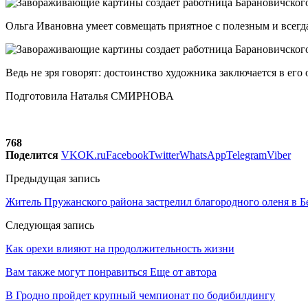
Ольга Ивановна умеет совмещать приятное с полезным и всегда 
Ведь не зря говорят: достоинство художника заключается в его
Подготовила Наталья СМИРНОВА
768
Поделится
VK
OK.ru
Facebook
Twitter
WhatsApp
Telegram
Viber
Предыдущая запись
Житель Пружанского района застрелил благородного оленя в 
Следующая запись
Как орехи влияют на продолжительность жизни
Вам также могут понравиться
Еще от автора
В Гродно пройдет крупный чемпионат по бодибилдингу