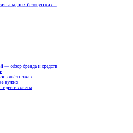
ития западных белорусских…
ей — обзор бренда и средств
е
произошёл пожар
 не нужно
— идеи и советы