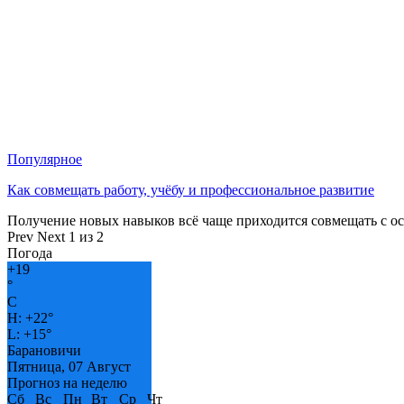
Популярное
Как совмещать работу, учёбу и профессиональное развитие
Получение новых навыков всё чаще приходится совмещать с о
Prev
Next
1 из 2
Погода
+
19
°
C
H:
+
22°
L:
+
15°
Барановичи
Пятница, 07 Август
Прогноз на неделю
Сб
Вс
Пн
Вт
Ср
Чт