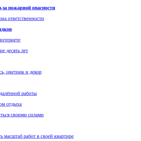
з-за пожарной опасности
зона ответственности
ядков
интернете
е десять лет
ь, цветник и декор
удалённой работы
ом отдыха
иться своими силами
ь масштаб работ в своей квартире