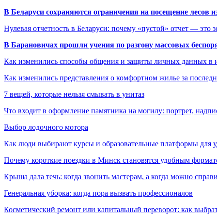
В Беларуси сохраняются ограничения на посещение лесов и
Нулевая отчетность в Беларуси: почему «пустой» отчет — это 
В Барановичах прошли учения по разгону массовых беспор
Как изменились способы общения и защиты личных данных в 
Как изменились представления о комфортном жилье за последни
7 вещей, которые нельзя смывать в унитаз
Что входит в оформление памятника на могилу: портрет, надпис
Выбор лодочного мотора
Как люди выбирают курсы и образовательные платформы для 
Почему короткие поездки в Минск становятся удобным формат
Крыша дала течь: когда звонить мастерам, а когда можно справ
Генеральная уборка: когда пора вызвать профессионалов
Косметический ремонт или капитальный переворот: как выбрат