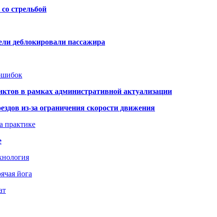
со стрельбой
тели деблокировали пассажира
 ошибок
нктов в рамках административной актуализации
здов из-за ограничения скорости движения
а практике
е
хнология
ячая йога
ат