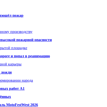
оизошёл пожар
анному производству
а высокой пожарной опасности
акрытой площадке
дороге и попал в реанимацию
шной карьеры
и дожди
формировании народа
овых работ A1
дённых
ль MotoFestWest 2026