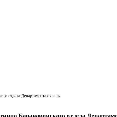
кого отдела Департамента охраны
тница Барановичского отдела Департам