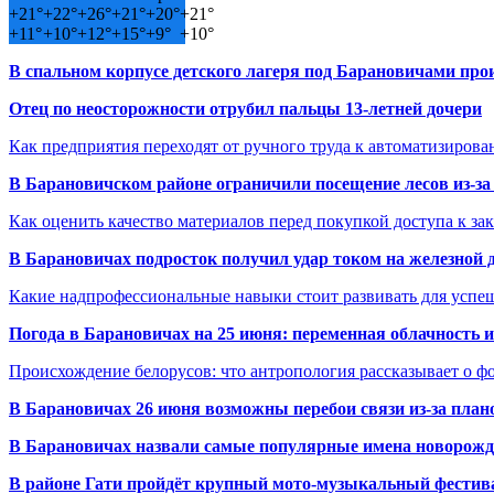
+
21°
+
22°
+
26°
+
21°
+
20°
+
21°
+
11°
+
10°
+
12°
+
15°
+
9°
+
10°
В спальном корпусе детского лагеря под Барановичами пр
Отец по неосторожности отрубил пальцы 13-летней дочери
Как предприятия переходят от ручного труда к автоматизиров
В Барановичском районе ограничили посещение лесов из-з
Как оценить качество материалов перед покупкой доступа к з
В Барановичах подросток получил удар током на железной 
Какие надпрофессиональные навыки стоит развивать для успе
Погода в Барановичах на 25 июня: переменная облачность 
Происхождение белорусов: что антропология рассказывает о 
В Барановичах 26 июня возможны перебои связи из-за план
В Барановичах назвали самые популярные имена новорож
В районе Гати пройдёт крупный мото-музыкальный фестива