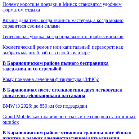
Почему короткие поездки в Минск становятся удобным
форматом отдыха
Крыша дала течь: когда звонить мастерам, а когда можно
справиться своими силами
Генеральная уборка: когда пора вызвать профессионалов
Косметический ремонт или капитальный переворот: как
выбрать масштаб работ в своей квартире
В Барановичском районе пьяного бесправника
задерживали со стрельбой
Кому показана лечебная физкультура (ЛФК)?
В Барановичах после столкновения двух легковушек
спасатели деблокировали пассажира
BMW i3 2026: до 850 км без подзарядки
Grand Mobile: как правильно начать и не совершить типичных
ошибок
В Барановичском районе уточнили границы населённых
пунктов в рамках административной актуализации