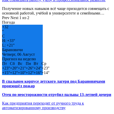
Получение новых навыков всё чаще приходится совмещать с
основной работой, учёбой в университете и семейными…
Prev
Next
1 из 2
Погода
+
32
°
C
H:
+
33°
L:
+
21°
Барановичи
Четверг, 06 Август
Прогноз на неделю
Пт
Сб
Вс
Пн
Вт
Ср
+
23°
+
20°
+
21°
+
26°
+
24°
+
23°
+
15°
+
12°
+
10°
+
12°
+
16°
+
14°
В спальном корпусе детского лагеря под Барановичами
произошёл пожар
Отец по неосторожности отрубил пальцы 13-летней дочери
Как предприятия переходят от ручного труда к
автоматизированному производству