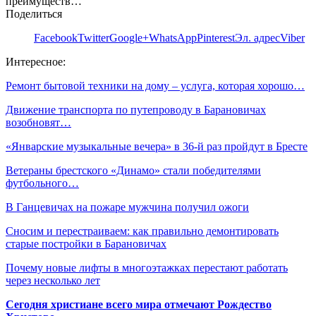
преимуществ…
Поделиться
Facebook
Twitter
Google+
WhatsApp
Pinterest
Эл. адрес
Viber
Интересное:
Ремонт бытовой техники на дому – услуга, которая хорошо…
Движение транспорта по путепроводу в Барановичах
возобновят…
«Январские музыкальные вечера» в 36-й раз пройдут в Бресте
Ветераны брестского «Динамо» стали победителями
футбольного…
В Ганцевичах на пожаре мужчина получил ожоги
Сносим и перестраиваем: как правильно демонтировать
старые постройки в Барановичах
Почему новые лифты в многоэтажках перестают работать
через несколько лет
Сегодня христиане всего мира отмечают Рождество