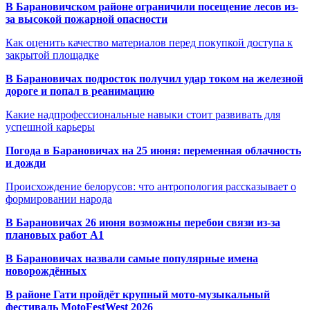
В Барановичском районе ограничили посещение лесов из-
за высокой пожарной опасности
Как оценить качество материалов перед покупкой доступа к
закрытой площадке
В Барановичах подросток получил удар током на железной
дороге и попал в реанимацию
Какие надпрофессиональные навыки стоит развивать для
успешной карьеры
Погода в Барановичах на 25 июня: переменная облачность
и дожди
Происхождение белорусов: что антропология рассказывает о
формировании народа
В Барановичах 26 июня возможны перебои связи из-за
плановых работ A1
В Барановичах назвали самые популярные имена
новорождённых
В районе Гати пройдёт крупный мото-музыкальный
фестиваль MotoFestWest 2026