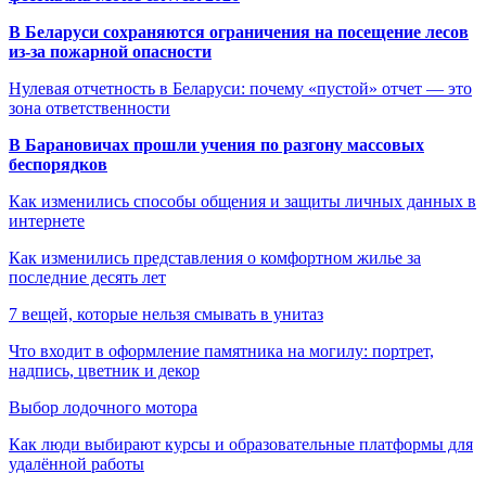
В Беларуси сохраняются ограничения на посещение лесов
из-за пожарной опасности
Нулевая отчетность в Беларуси: почему «пустой» отчет — это
зона ответственности
В Барановичах прошли учения по разгону массовых
беспорядков
Как изменились способы общения и защиты личных данных в
интернете
Как изменились представления о комфортном жилье за
последние десять лет
7 вещей, которые нельзя смывать в унитаз
Что входит в оформление памятника на могилу: портрет,
надпись, цветник и декор
Выбор лодочного мотора
Как люди выбирают курсы и образовательные платформы для
удалённой работы