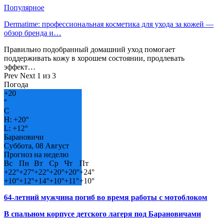
Популярное
Dermatime: профессиональная косметика для ухода за кожей —
обзор бренда и…
Правильно подобранный домашний уход помогает
поддерживать кожу в хорошем состоянии, продлевать
эффект…
Prev
Next
1 из 3
Погода
+
20
°
C
H:
+
20°
L:
+
12°
Барановичи
Суббота, 08 Август
Прогноз на неделю
Вс
Пн
Вт
Ср
Чт
Пт
+
22°
+
27°
+
22°
+
20°
+
20°
+
24°
+
10°
+
12°
+
14°
+
10°
+
11°
+
10°
64-летний мужчина погиб во время работы с мотоблоком
В спальном корпусе детского лагеря под Барановичами