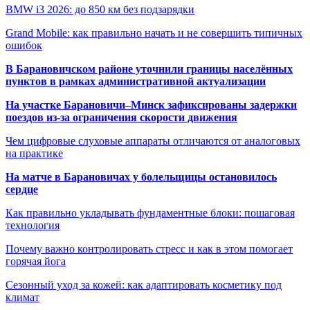
BMW i3 2026: до 850 км без подзарядки
Grand Mobile: как правильно начать и не совершить типичных
ошибок
В Барановичском районе уточнили границы населённых
пунктов в рамках административной актуализации
На участке Барановичи–Минск зафиксированы задержки
поездов из-за ограничения скорости движения
Чем цифровые слуховые аппараты отличаются от аналоговых
на практике
На матче в Барановичах у болельщицы остановилось
сердце
Как правильно укладывать фундаментные блоки: пошаговая
технология
Почему важно контролировать стресс и как в этом помогает
горячая йога
Сезонный уход за кожей: как адаптировать косметику под
климат