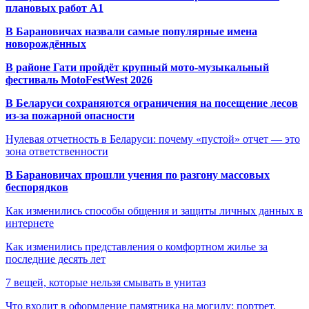
плановых работ A1
В Барановичах назвали самые популярные имена
новорождённых
В районе Гати пройдёт крупный мото-музыкальный
фестиваль MotoFestWest 2026
В Беларуси сохраняются ограничения на посещение лесов
из-за пожарной опасности
Нулевая отчетность в Беларуси: почему «пустой» отчет — это
зона ответственности
В Барановичах прошли учения по разгону массовых
беспорядков
Как изменились способы общения и защиты личных данных в
интернете
Как изменились представления о комфортном жилье за
последние десять лет
7 вещей, которые нельзя смывать в унитаз
Что входит в оформление памятника на могилу: портрет,