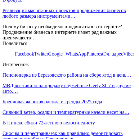
Реализация масштабных проектов продвижения бизнесов
любого размера инструментами…
Почему бизнесу необходимо продвигаться в интернете?
Продвижение бизнеса в интернете имеет ряд важных
преимуществ…
Поделиться
Facebook
Twitter
Google+
WhatsApp
Pinterest
Эл. адрес
Viber
Интересное:
Пенсионерка из Березовского района на сборе ягод в день…
МВД выставило на продажу служебные Geely SC7 и другие
авто.…
Брендовая женская одежда и тренды 2025 года
Сильный ветер, осадки и температурные качели несет на…
В Пинске сбили 72-летнюю велосипедисту
Сносим и перестраиваем: как правильно демонтировать
старые постройки в Барановичах