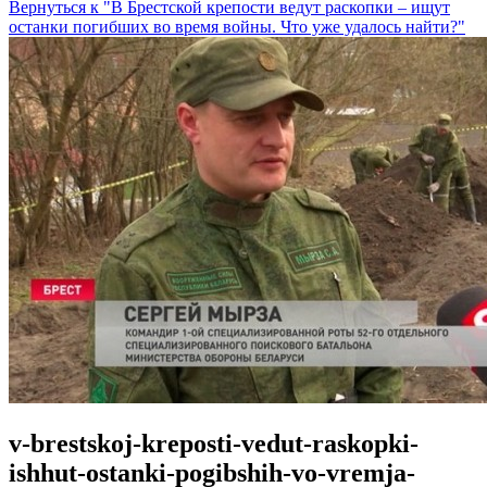
Вернуться к "В Брестской крепости ведут раскопки – ищут
останки погибших во время войны. Что уже удалось найти?"
v-brestskoj-kreposti-vedut-raskopki-
ishhut-ostanki-pogibshih-vo-vremja-