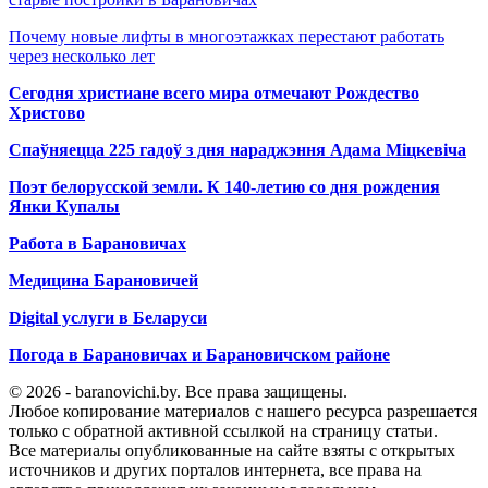
Почему новые лифты в многоэтажках перестают работать
через несколько лет
Сегодня христиане всего мира отмечают Рождество
Христово
Спаўняецца 225 гадоў з дня нараджэння Адама Міцкевіча
Поэт белорусской земли. К 140-летию со дня рождения
Янки Купалы
Работа в Барановичах
Медицина Барановичей
Digital услуги в Беларуси
Погода в Барановичах и Барановичском районе
© 2026 - baranovichi.by. Все права защищены.
Любое копирование материалов с нашего ресурса разрешается
только с обратной активной ссылкой на страницу статьи.
Все материалы опубликованные на сайте взяты с открытых
источников и других порталов интернета, все права на