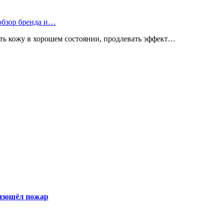
 обзор бренда и…
ь кожу в хорошем состоянии, продлевать эффект…
оизошёл пожар