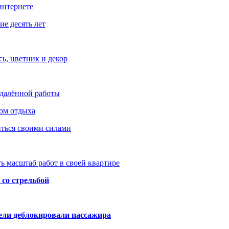
интернете
е десять лет
ь, цветник и декор
удалённой работы
ом отдыха
иться своими силами
ь масштаб работ в своей квартире
со стрельбой
тели деблокировали пассажира