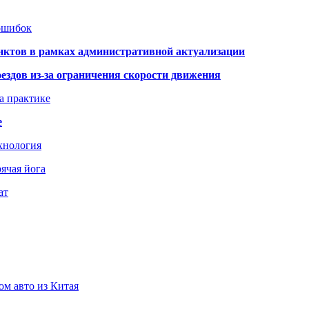
 ошибок
нктов в рамках административной актуализации
здов из-за ограничения скорости движения
а практике
е
хнология
ячая йога
ат
ом авто из Китая