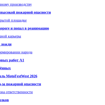
анному производству
а высокой пожарной опасности
акрытой площадке
дороге и попал в реанимацию
шной карьеры
и дожди
формировании народа
овых работ A1
дённых
ль MotoFestWest 2026
з-за пожарной опасности
зона ответственности
ядков