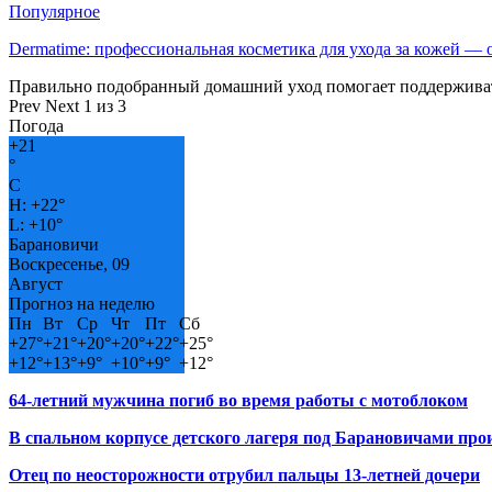
Популярное
Dermatime: профессиональная косметика для ухода за кожей —
Правильно подобранный домашний уход помогает поддерживат
Prev
Next
1 из 3
Погода
+
21
°
C
H:
+
22°
L:
+
10°
Барановичи
Воскресенье, 09
Август
Прогноз на неделю
Пн
Вт
Ср
Чт
Пт
Сб
+
27°
+
21°
+
20°
+
20°
+
22°
+
25°
+
12°
+
13°
+
9°
+
10°
+
9°
+
12°
64-летний мужчина погиб во время работы с мотоблоком
В спальном корпусе детского лагеря под Барановичами пр
Отец по неосторожности отрубил пальцы 13-летней дочери