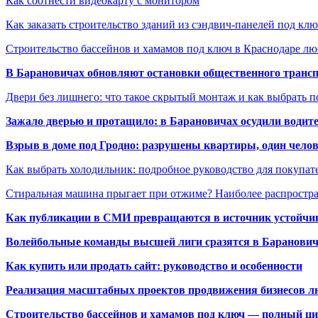
Как соотнести видеокарту с монитором
Как заказать строительство зданий из сэндвич-панелей под кл
Строительство бассейнов и хамамов под ключ в Краснодаре л
В Барановичах обновляют остановки общественного транс
Двери без лишнего: что такое скрытый монтаж и как выбрать 
Зажало дверью и протащило: в Барановичах осудили водите
Взрыв в доме под Гродно: разрушены квартиры, один челов
Как выбрать холодильник: подробное руководство для покупат
Стиральная машина прыгает при отжиме? Наиболее распрост
Как публикации в СМИ превращаются в источник устойчиво
Волейбольные команды высшей лиги сразятся в Баранови
Как купить или продать сайт: руководство и особенности
Реализация масштабных проектов продвижения бизнесов лю
Строительство бассейнов и хамамов под ключ — полный ци