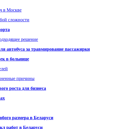
юч в Москве
юбой сложности
порта
подходящее решение
ля автобуса за травмирование пассажирки
ек в больнице
елей
раненные причины
го роста для бизнеса
чах
бого размера в Беларуси
кл работ в Беларуси