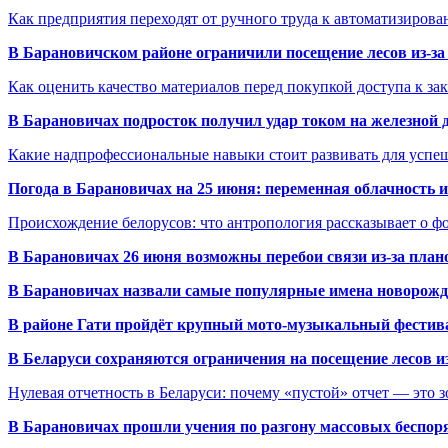
Как предприятия переходят от ручного труда к автоматизиров
В Барановичском районе ограничили посещение лесов из-з
Как оценить качество материалов перед покупкой доступа к з
В Барановичах подросток получил удар током на железной 
Какие надпрофессиональные навыки стоит развивать для успе
Погода в Барановичах на 25 июня: переменная облачность 
Происхождение белорусов: что антропология рассказывает о 
В Барановичах 26 июня возможны перебои связи из-за план
В Барановичах назвали самые популярные имена новорож
В районе Гати пройдёт крупный мото-музыкальный фестива
В Беларуси сохраняются ограничения на посещение лесов и
Нулевая отчетность в Беларуси: почему «пустой» отчет — это 
В Барановичах прошли учения по разгону массовых беспор