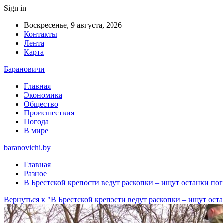
Sign in
Воскресенье, 9 августа, 2026
Контакты
Лента
Карта
Барановичи
Главная
Экономика
Общество
Происшествия
Погода
В мире
baranovichi.by
Главная
Разное
В Брестской крепости ведут раскопки – ищут останки по
Вернуться к "В Брестской крепости ведут раскопки – ищут ост