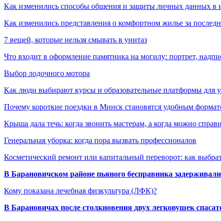
Как изменились способы общения и защиты личных данных в 
Как изменились представления о комфортном жилье за последни
7 вещей, которые нельзя смывать в унитаз
Что входит в оформление памятника на могилу: портрет, надпис
Выбор лодочного мотора
Как люди выбирают курсы и образовательные платформы для 
Почему короткие поездки в Минск становятся удобным формат
Крыша дала течь: когда звонить мастерам, а когда можно справ
Генеральная уборка: когда пора вызвать профессионалов
Косметический ремонт или капитальный переворот: как выбрат
В Барановичском районе пьяного бесправника задерживали 
Кому показана лечебная физкультура (ЛФК)?
В Барановичах после столкновения двух легковушек спаса