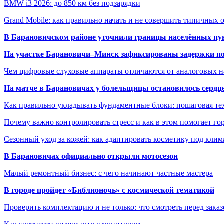
BMW i3 2026: до 850 км без подзарядки
Grand Mobile: как правильно начать и не совершить типичных
В Барановичском районе уточнили границы населённых пу
На участке Барановичи–Минск зафиксированы задержки пое
Чем цифровые слуховые аппараты отличаются от аналоговых н
На матче в Барановичах у болельщицы остановилось сердц
Как правильно укладывать фундаментные блоки: пошаговая те
Почему важно контролировать стресс и как в этом помогает гор
Сезонный уход за кожей: как адаптировать косметику под клим
В Барановичах официально открыли мотосезон
Малый ремонтный бизнес: с чего начинают частные мастера
В городе пройдет «Библионочь» с космической тематикой
Проверить комплектацию и не только: что смотреть перед заказ