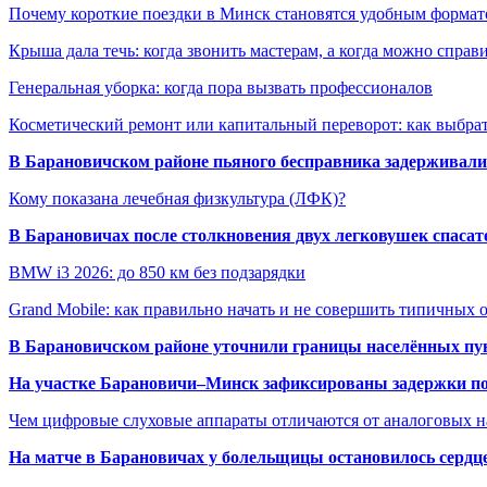
Почему короткие поездки в Минск становятся удобным формат
Крыша дала течь: когда звонить мастерам, а когда можно справ
Генеральная уборка: когда пора вызвать профессионалов
Косметический ремонт или капитальный переворот: как выбрат
В Барановичском районе пьяного бесправника задерживали 
Кому показана лечебная физкультура (ЛФК)?
В Барановичах после столкновения двух легковушек спаса
BMW i3 2026: до 850 км без подзарядки
Grand Mobile: как правильно начать и не совершить типичных
В Барановичском районе уточнили границы населённых пу
На участке Барановичи–Минск зафиксированы задержки пое
Чем цифровые слуховые аппараты отличаются от аналоговых н
На матче в Барановичах у болельщицы остановилось сердц