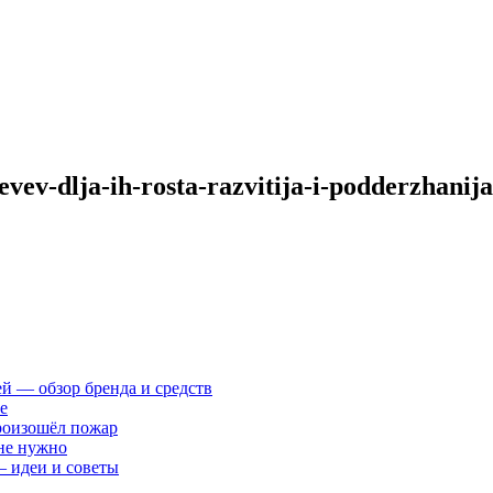
evev-dlja-ih-rosta-razvitija-i-podderzhani
ей — обзор бренда и средств
е
произошёл пожар
 не нужно
— идеи и советы