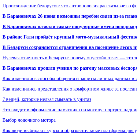
Происхождение белорусов: что антропология рассказывает о 
В Барановичах 26 июня возможны перебои связи из-за план
В Барановичах назвали самые популярные имена новорож
В районе Гати пройдёт крупный мото-музыкальный фестива
В Беларуси сохраняются ограничения на посещение лесов и
Нулевая отчетность в Беларуси: почему «пустой» отчет — это 
В Барановичах прошли учения по разгону массовых беспор
Как изменились способы общения и защиты личных данных в 
Как изменились представления о комфортном жилье за последни
7 вещей, которые нельзя смывать в унитаз
Что входит в оформление памятника на могилу: портрет, надпис
Выбор лодочного мотора
Как люди выбирают курсы и образовательные платформы для 