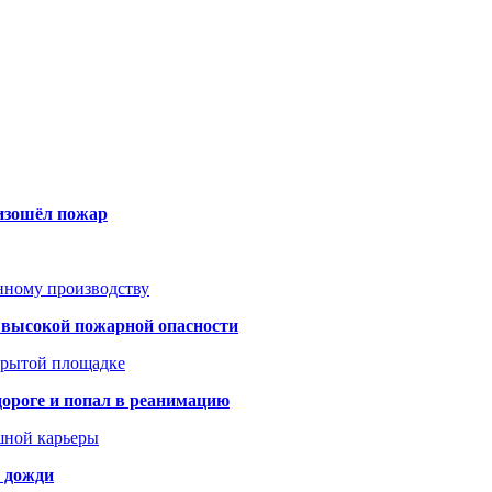
оизошёл пожар
анному производству
а высокой пожарной опасности
акрытой площадке
дороге и попал в реанимацию
шной карьеры
и дожди