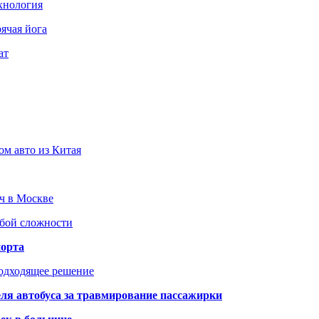
хнология
ячая йога
ат
ом авто из Китая
юч в Москве
юбой сложности
порта
подходящее решение
ля автобуса за травмирование пассажирки