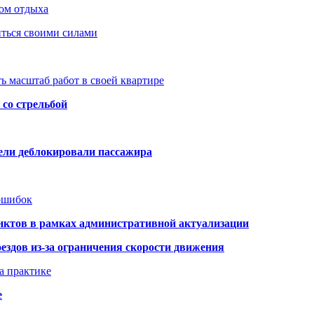
ом отдыха
иться своими силами
ь масштаб работ в своей квартире
со стрельбой
тели деблокировали пассажира
 ошибок
нктов в рамках административной актуализации
здов из-за ограничения скорости движения
а практике
е