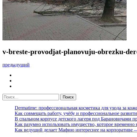
v-breste-provodjat-planovuju-obrezku-der
предыдущий
Dermatime: профессиональная косметика для ухода за кож
Как совмещать работу, учёбу и профессиональное развити
В спальном корпусе детского лагеря под Барановичами 
Как разумно использовать имущество, которое временно
Как ведущий делает Мафию интереснее на корпоративе 