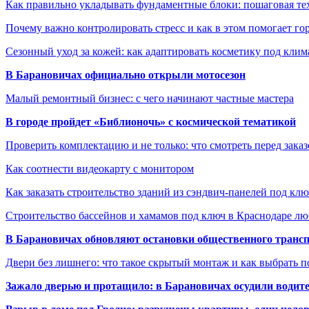
Как правильно укладывать фундаментные блоки: пошаговая те
Почему важно контролировать стресс и как в этом помогает гор
Сезонный уход за кожей: как адаптировать косметику под клим
В Барановичах официально открыли мотосезон
Малый ремонтный бизнес: с чего начинают частные мастера
В городе пройдет «Библионочь» с космической тематикой
Проверить комплектацию и не только: что смотреть перед заказ
Как соотнести видеокарту с монитором
Как заказать строительство зданий из сэндвич-панелей под кл
Строительство бассейнов и хамамов под ключ в Краснодаре л
В Барановичах обновляют остановки общественного транс
Двери без лишнего: что такое скрытый монтаж и как выбрать 
Зажало дверью и протащило: в Барановичах осудили водите