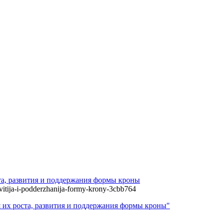
ста, развития и поддержания формы кроны
zvitija-i-podderzhanija-formy-krony-3cbb764
я их роста, развития и поддержания формы кроны"