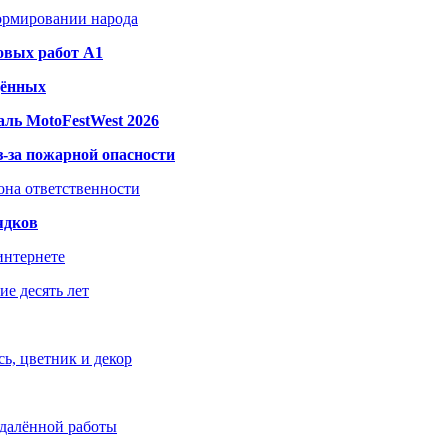
формировании народа
овых работ A1
дённых
ль MotoFestWest 2026
з-за пожарной опасности
зона ответственности
ядков
интернете
е десять лет
ь, цветник и декор
удалённой работы