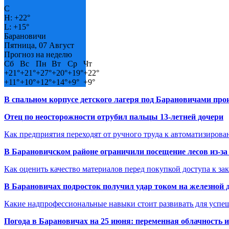
C
H:
+
22°
L:
+
15°
Барановичи
Пятница, 07 Август
Прогноз на неделю
Сб
Вс
Пн
Вт
Ср
Чт
+
21°
+
21°
+
27°
+
20°
+
19°
+
22°
+
11°
+
10°
+
12°
+
14°
+
9°
+
9°
В спальном корпусе детского лагеря под Барановичами пр
Отец по неосторожности отрубил пальцы 13-летней дочери
Как предприятия переходят от ручного труда к автоматизиров
В Барановичском районе ограничили посещение лесов из-з
Как оценить качество материалов перед покупкой доступа к з
В Барановичах подросток получил удар током на железной 
Какие надпрофессиональные навыки стоит развивать для успе
Погода в Барановичах на 25 июня: переменная облачность 