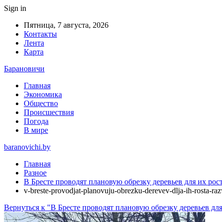
Sign in
Пятница, 7 августа, 2026
Контакты
Лента
Карта
Барановичи
Главная
Экономика
Общество
Происшествия
Погода
В мире
baranovichi.by
Главная
Разное
В Бресте проводят плановую обрезку деревьев для их ро
v-breste-provodjat-planovuju-obrezku-derevev-dlja-ih-rosta-ra
Вернуться к "В Бресте проводят плановую обрезку деревьев дл