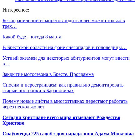
Интересное:
Без ограничений и запретов ходить в лес можно только в
трех…
Какой будет погода 8 марта
В Брестской области на фоне снегопадов и гололедицы…
Устный экзамен для некоторых абитуриентов могут ввести
в…
Закрытие мотосезона в Бресте. Программа
Сносим и перестраиваем: как правильно демонтировать
старые постройки в Барановичах
Почему новые лифты в многоэтажках перестают работать
через несколько лет
Сегодня христиане всего мира отмечают Рождество
Христово
Спаўняецца 225 гадоў з дня нараджэння Адама Міцкевіча