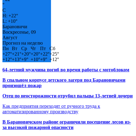
°
C
H:
+
22°
L:
+
10°
Барановичи
Воскресенье, 09
Август
Прогноз на неделю
Пн
Вт
Ср
Чт
Пт
Сб
+
27°
+
21°
+
20°
+
20°
+
22°
+
25°
+
12°
+
13°
+
9°
+
10°
+
9°
+
12°
64-летний мужчина погиб во время работы с мотоблоком
В спальном корпусе детского лагеря под Барановичами
произошёл пожар
Отец по неосторожности отрубил пальцы 13-летней дочери
Как предприятия переходят от ручного труда к
автоматизированному производству
В Барановичском районе ограничили посещение лесов из-
за высокой пожарной опасности