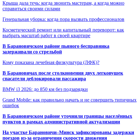
Крыша дала течь: когда звонить мастерам, а когда можно
справиться своими силами
Генеральная уборка: когда пора вызвать профессионалов
Косметический ремонт или капитальный переворот: как
выбрать масштаб работ в своей квартире
В Барановичском районе пьяного бесправника
задерживали со стрельбой
Кому показана лечебная физкультура (ЛФК)?
В Барановичах после столкновения двух легковушек
спасатели деблокировали пассажира
BMW i3 2026: до 850 км без подзарядки
Grand Mobile: как правильно начать и не совершить типичных
ошибок
В Барановичском районе уточнили границы населённых
пунктов в рамках административной актуализации
На участке Барановичи–Минск зафиксированы задержки
поездов из-за ограничения скорости движения