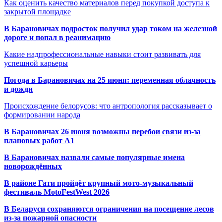
Как оценить качество материалов перед покупкой доступа к
закрытой площадке
В Барановичах подросток получил удар током на железной
дороге и попал в реанимацию
Какие надпрофессиональные навыки стоит развивать для
успешной карьеры
Погода в Барановичах на 25 июня: переменная облачность
и дожди
Происхождение белорусов: что антропология рассказывает о
формировании народа
В Барановичах 26 июня возможны перебои связи из-за
плановых работ A1
В Барановичах назвали самые популярные имена
новорождённых
В районе Гати пройдёт крупный мото-музыкальный
фестиваль MotoFestWest 2026
В Беларуси сохраняются ограничения на посещение лесов
из-за пожарной опасности