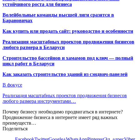
устойчивого роста для бизнеса
Волейбольные команды высшей лиги сразятся в
Барановичах
Как купить или продать сайт: руководство и особенности
Реализация масштабных проектов продвижения бизнесов
любого размера в Беларуси
Строительство бассейнов и хамамов под ключ — полный
цикл работ в Беларуси
Как заказать строительство зданий из сэндвич-панелей
В фокусе
Реализация масштабных проектов продвижения бизнесов
любого размера инструментами…
Почему бизнесу необходимо продвигаться в интернете?
Продвижение бизнеса в интернете имеет ряд важных
преимуществ…
Поделиться
Facebook
Twitter
Google+
WhatsApp
Pinterest
Эл. адрес
Viber