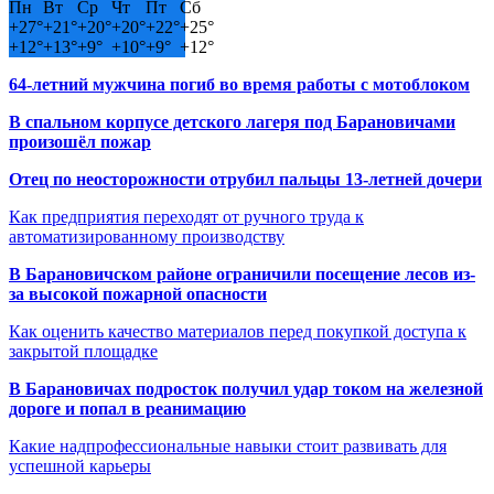
Пн
Вт
Ср
Чт
Пт
Сб
+
27°
+
21°
+
20°
+
20°
+
22°
+
25°
+
12°
+
13°
+
9°
+
10°
+
9°
+
12°
64-летний мужчина погиб во время работы с мотоблоком
В спальном корпусе детского лагеря под Барановичами
произошёл пожар
Отец по неосторожности отрубил пальцы 13-летней дочери
Как предприятия переходят от ручного труда к
автоматизированному производству
В Барановичском районе ограничили посещение лесов из-
за высокой пожарной опасности
Как оценить качество материалов перед покупкой доступа к
закрытой площадке
В Барановичах подросток получил удар током на железной
дороге и попал в реанимацию
Какие надпрофессиональные навыки стоит развивать для
успешной карьеры