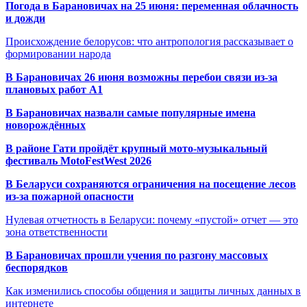
Погода в Барановичах на 25 июня: переменная облачность
и дожди
Происхождение белорусов: что антропология рассказывает о
формировании народа
В Барановичах 26 июня возможны перебои связи из-за
плановых работ A1
В Барановичах назвали самые популярные имена
новорождённых
В районе Гати пройдёт крупный мото-музыкальный
фестиваль MotoFestWest 2026
В Беларуси сохраняются ограничения на посещение лесов
из-за пожарной опасности
Нулевая отчетность в Беларуси: почему «пустой» отчет — это
зона ответственности
В Барановичах прошли учения по разгону массовых
беспорядков
Как изменились способы общения и защиты личных данных в
интернете