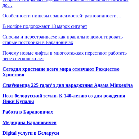
до…
Особенности пищевых зависимостей: разновидности…
В ноябре подорожают 18 марок сигарет
Сносим и перестраиваем: как правильно демонтировать
старые постройки в Барановичах
Почему новые лифты в многоэтажках перестают работать
через несколько лет
Сегодня христиане всего мира отмечают Рождество
Христово
Спаўняецца 225 гадоў з дня нараджэння Адама Міцкевіча
Поэт белорусской земли. К 140-летию со дня рождения
Янки Купалы
Работа в Барановичах
Медицина Барановичей
Digital услуги в Беларуси