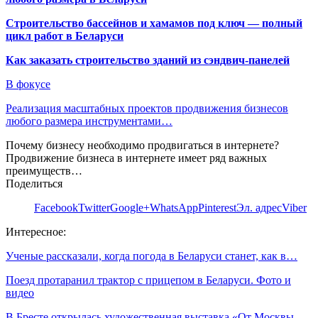
Строительство бассейнов и хамамов под ключ — полный
цикл работ в Беларуси
Как заказать строительство зданий из сэндвич-панелей
В фокусе
Реализация масштабных проектов продвижения бизнесов
любого размера инструментами…
Почему бизнесу необходимо продвигаться в интернете?
Продвижение бизнеса в интернете имеет ряд важных
преимуществ…
Поделиться
Facebook
Twitter
Google+
WhatsApp
Pinterest
Эл. адрес
Viber
Интересное:
Ученые рассказали, когда погода в Беларуси станет, как в…
Поезд протаранил трактор с прицепом в Беларуси. Фото и
видео
В Бресте открылась художественная выставка «От Москвы