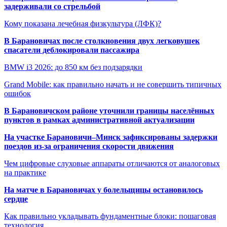
задерживали со стрельбой
Кому показана лечебная физкультура (ЛФК)?
В Барановичах после столкновения двух легковушек
спасатели деблокировали пассажира
BMW i3 2026: до 850 км без подзарядки
Grand Mobile: как правильно начать и не совершить типичных
ошибок
В Барановичском районе уточнили границы населённых
пунктов в рамках административной актуализации
На участке Барановичи–Минск зафиксированы задержки
поездов из-за ограничения скорости движения
Чем цифровые слуховые аппараты отличаются от аналоговых
на практике
На матче в Барановичах у болельщицы остановилось
сердце
Как правильно укладывать фундаментные блоки: пошаговая
технология