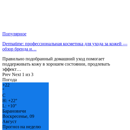
Популярное
Dermatime: профессиональная косметика для ухода за кожей —
обзор бренда и…
Правильно подобранный домашний уход помогает
поддерживать кожу в хорошем состоянии, продлевать
эффект…
Prev
Next
1 из 3
Погода
+
22
°
C
H:
+
22°
L:
+
10°
Барановичи
Воскресенье, 09
Август
Прогноз на неделю