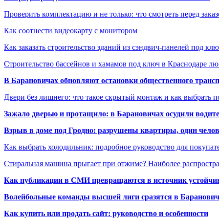
Проверить комплектацию и не только: что смотреть перед заказ
Как соотнести видеокарту с монитором
Как заказать строительство зданий из сэндвич-панелей под кл
Строительство бассейнов и хамамов под ключ в Краснодаре л
В Барановичах обновляют остановки общественного транс
Двери без лишнего: что такое скрытый монтаж и как выбрать 
Зажало дверью и протащило: в Барановичах осудили водите
Взрыв в доме под Гродно: разрушены квартиры, один челов
Как выбрать холодильник: подробное руководство для покупат
Стиральная машина прыгает при отжиме? Наиболее распрост
Как публикации в СМИ превращаются в источник устойчиво
Волейбольные команды высшей лиги сразятся в Баранови
Как купить или продать сайт: руководство и особенности