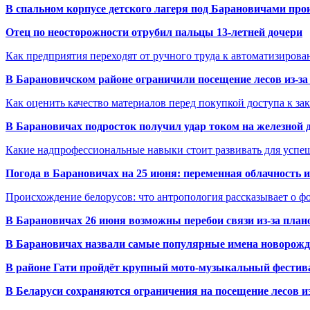
В спальном корпусе детского лагеря под Барановичами пр
Отец по неосторожности отрубил пальцы 13-летней дочери
Как предприятия переходят от ручного труда к автоматизиров
В Барановичском районе ограничили посещение лесов из-з
Как оценить качество материалов перед покупкой доступа к з
В Барановичах подросток получил удар током на железной 
Какие надпрофессиональные навыки стоит развивать для успе
Погода в Барановичах на 25 июня: переменная облачность 
Происхождение белорусов: что антропология рассказывает о 
В Барановичах 26 июня возможны перебои связи из-за план
В Барановичах назвали самые популярные имена новорож
В районе Гати пройдёт крупный мото-музыкальный фестива
В Беларуси сохраняются ограничения на посещение лесов и