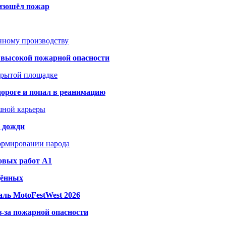
оизошёл пожар
анному производству
а высокой пожарной опасности
акрытой площадке
дороге и попал в реанимацию
шной карьеры
и дожди
формировании народа
овых работ A1
дённых
ль MotoFestWest 2026
з-за пожарной опасности