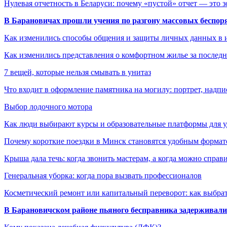
Нулевая отчетность в Беларуси: почему «пустой» отчет — это 
В Барановичах прошли учения по разгону массовых беспор
Как изменились способы общения и защиты личных данных в 
Как изменились представления о комфортном жилье за последни
7 вещей, которые нельзя смывать в унитаз
Что входит в оформление памятника на могилу: портрет, надпис
Выбор лодочного мотора
Как люди выбирают курсы и образовательные платформы для 
Почему короткие поездки в Минск становятся удобным формат
Крыша дала течь: когда звонить мастерам, а когда можно справ
Генеральная уборка: когда пора вызвать профессионалов
Косметический ремонт или капитальный переворот: как выбрат
В Барановичском районе пьяного бесправника задерживали 