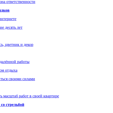
зона ответственности
ядков
интернете
е десять лет
ь, цветник и декор
удалённой работы
ом отдыха
иться своими силами
ь масштаб работ в своей квартире
со стрельбой