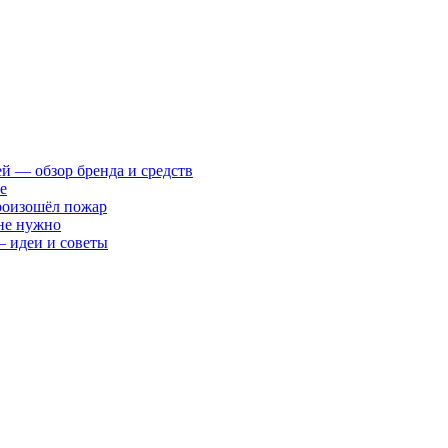
ей — обзор бренда и средств
е
произошёл пожар
 не нужно
— идеи и советы