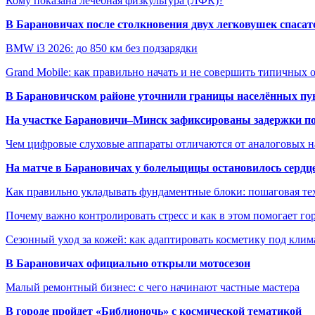
Кому показана лечебная физкультура (ЛФК)?
В Барановичах после столкновения двух легковушек спаса
BMW i3 2026: до 850 км без подзарядки
Grand Mobile: как правильно начать и не совершить типичных
В Барановичском районе уточнили границы населённых пу
На участке Барановичи–Минск зафиксированы задержки пое
Чем цифровые слуховые аппараты отличаются от аналоговых н
На матче в Барановичах у болельщицы остановилось сердц
Как правильно укладывать фундаментные блоки: пошаговая те
Почему важно контролировать стресс и как в этом помогает гор
Сезонный уход за кожей: как адаптировать косметику под клим
В Барановичах официально открыли мотосезон
Малый ремонтный бизнес: с чего начинают частные мастера
В городе пройдет «Библионочь» с космической тематикой