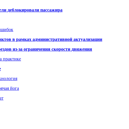
тели деблокировали пассажира
 ошибок
нктов в рамках административной актуализации
здов из-за ограничения скорости движения
а практике
е
хнология
ячая йога
ат