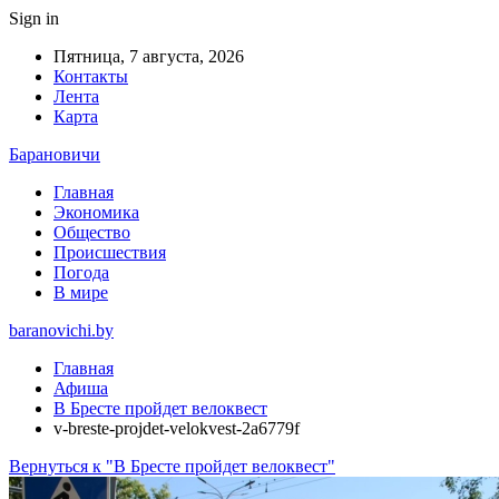
Sign in
Пятница, 7 августа, 2026
Контакты
Лента
Карта
Барановичи
Главная
Экономика
Общество
Происшествия
Погода
В мире
baranovichi.by
Главная
Афиша
В Бресте пройдет велоквест
v-breste-projdet-velokvest-2a6779f
Вернуться к "В Бресте пройдет велоквест"