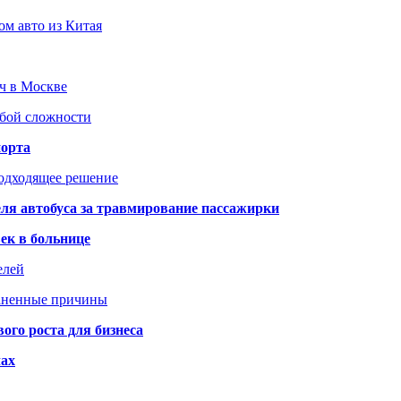
ом авто из Китая
юч в Москве
юбой сложности
порта
подходящее решение
ля автобуса за травмирование пассажирки
ек в больнице
елей
раненные причины
го роста для бизнеса
чах