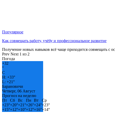
Популярное
Как совмещать работу, учёбу и профессиональное развитие
Получение новых навыков всё чаще приходится совмещать с о
Prev
Next
1 из 2
Погода
+
32
°
C
H:
+
33°
L:
+
21°
Барановичи
Четверг, 06 Август
Прогноз на неделю
Пт
Сб
Вс
Пн
Вт
Ср
+
23°
+
20°
+
21°
+
26°
+
24°
+
23°
+
15°
+
12°
+
10°
+
12°
+
16°
+
14°