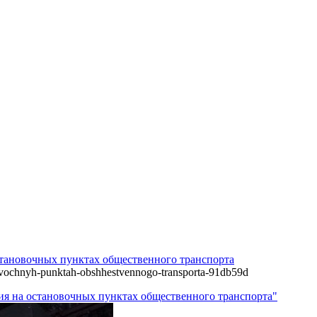
становочных пунктах общественного транспорта
novochnyh-punktah-obshhestvennogo-transporta-91db59d
ия на остановочных пунктах общественного транспорта"