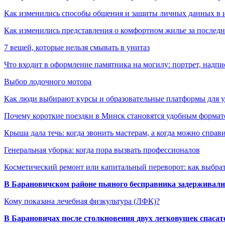
Как изменились способы общения и защиты личных данных в 
Как изменились представления о комфортном жилье за последни
7 вещей, которые нельзя смывать в унитаз
Что входит в оформление памятника на могилу: портрет, надпис
Выбор лодочного мотора
Как люди выбирают курсы и образовательные платформы для 
Почему короткие поездки в Минск становятся удобным формат
Крыша дала течь: когда звонить мастерам, а когда можно справ
Генеральная уборка: когда пора вызвать профессионалов
Косметический ремонт или капитальный переворот: как выбрат
В Барановичском районе пьяного бесправника задерживали 
Кому показана лечебная физкультура (ЛФК)?
В Барановичах после столкновения двух легковушек спаса