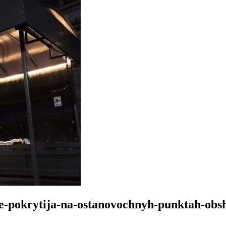
ne-pokrytija-na-ostanovochnyh-punktah-obs