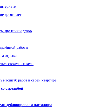
интернете
е десять лет
ь, цветник и декор
удалённой работы
ом отдыха
иться своими силами
ь масштаб работ в своей квартире
со стрельбой
тели деблокировали пассажира