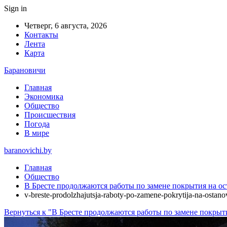
Sign in
Четверг, 6 августа, 2026
Контакты
Лента
Карта
Барановичи
Главная
Экономика
Общество
Происшествия
Погода
В мире
baranovichi.by
Главная
Общество
В Бресте продолжаются работы по замене покрытия на о
v-breste-prodolzhajutsja-raboty-po-zamene-pokrytija-na-osta
Вернуться к "В Бресте продолжаются работы по замене покрыт