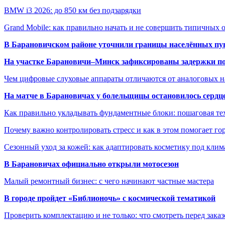
BMW i3 2026: до 850 км без подзарядки
Grand Mobile: как правильно начать и не совершить типичных
В Барановичском районе уточнили границы населённых пу
На участке Барановичи–Минск зафиксированы задержки пое
Чем цифровые слуховые аппараты отличаются от аналоговых н
На матче в Барановичах у болельщицы остановилось сердц
Как правильно укладывать фундаментные блоки: пошаговая те
Почему важно контролировать стресс и как в этом помогает гор
Сезонный уход за кожей: как адаптировать косметику под клим
В Барановичах официально открыли мотосезон
Малый ремонтный бизнес: с чего начинают частные мастера
В городе пройдет «Библионочь» с космической тематикой
Проверить комплектацию и не только: что смотреть перед заказ