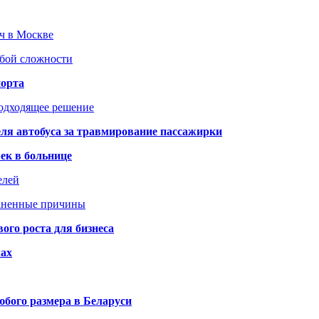
юч в Москве
юбой сложности
порта
подходящее решение
ля автобуса за травмирование пассажирки
ек в больнице
елей
раненные причины
го роста для бизнеса
чах
бого размера в Беларуси