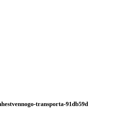
hhestvennogo-transporta-91db59d