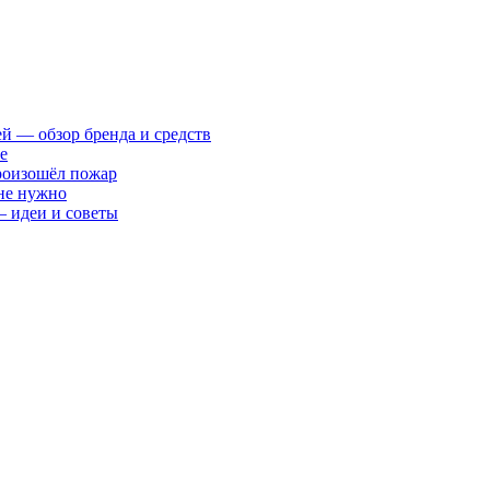
ей — обзор бренда и средств
е
произошёл пожар
 не нужно
— идеи и советы