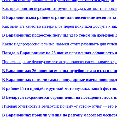
Как предприятия переходят от ручного труда к автоматизиров
В Барановичском районе ограничили посещение лесов из-з
Как оценить качество материалов перед покупкой доступа к з
В Барановичах подросток получил удар током на железной 
Какие надпрофессиональные навыки стоит развивать для успе
Погода в Барановичах на 25 июня: переменная облачность 
Происхождение белорусов: что антропология рассказывает о 
В Барановичах 26 июня возможны перебои связи из-за план
В Барановичах назвали самые популярные имена новорож
В районе Гати пройдёт крупный мото-музыкальный фестива
В Беларуси сохраняются ограничения на посещение лесов и
Нулевая отчетность в Беларуси: почему «пустой» отчет — это 
В Барановичах прошли учения по разгону массовых беспор