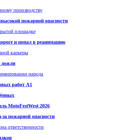
анному производству
а высокой пожарной опасности
акрытой площадке
дороге и попал в реанимацию
шной карьеры
и дожди
формировании народа
овых работ A1
дённых
ль MotoFestWest 2026
з-за пожарной опасности
зона ответственности
ядков