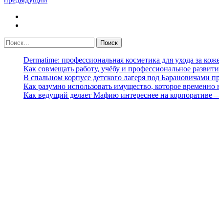
Dermatime: профессиональная косметика для ухода за кож
Как совмещать работу, учёбу и профессиональное развити
В спальном корпусе детского лагеря под Барановичами 
Как разумно использовать имущество, которое временно
Как ведущий делает Мафию интереснее на корпоративе 