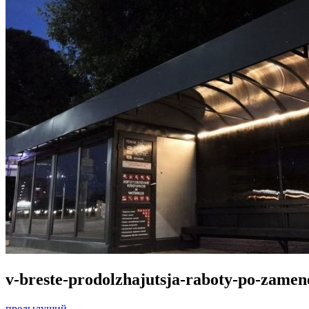
v-breste-prodolzhajutsja-raboty-po-zame
предыдущий