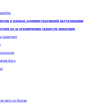
 ошибок
нктов в рамках административной актуализации
здов из-за ограничения скорости движения
а практике
е
хнология
ячая йога
ат
ом авто из Китая