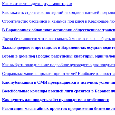
Как соотнести видеокарту с монитором
Как заказать строительство зданий из сэндвич-панелей под кл
Строительство бассейнов и хамамов под ключ в Краснодаре л
В Барановичах обновляют остановки общественного транс
Двери без лишнего: что такое скрытый монтаж и как выбрать 
Зажало дверью и протащило: в Барановичах осудили водите
Взрыв в доме под Гродно: разрушены квартиры, один челов
Как выбрать холодильник: подробное руководство для покупат
Стиральная машина прыгает при отжиме? Наиболее распрост
Как публикации в СМИ превращаются в источник устойчиво
Волейбольные команды высшей лиги сразятся в Баранови
Как купить или продать сайт: руководство и особенности
Реализация масштабных проектов продвижения бизнесов лю