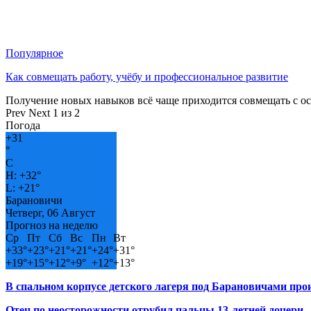
Популярное
Как совмещать работу, учёбу и профессиональное развитие
Получение новых навыков всё чаще приходится совмещать с о
Prev
Next
1 из 2
Погода
+
31
°
C
H:
+
32°
L:
+
21°
Барановичи
Четверг, 06 Август
Прогноз на неделю
Ср
Пт
Сб
Вс
Пн
Вт
+
33°
+
23°
+
21°
+
21°
+
24°
+
31°
+
19°
+
15°
+
12°
+
9°
+
12°
+
13°
В спальном корпусе детского лагеря под Барановичами пр
Отец по неосторожности отрубил пальцы 13-летней дочери