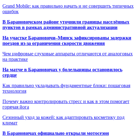
Grand Mobile: как правильно начать и не совершить типичных
ошибок
В Барановичском районе уточнили границы населённых
пунктов в рамках административной актуализации
На участке Барановичи–Минск зафиксированы задержки
поездов из-за ограничения скорости движения
Чем цифровые слуховые аппараты отличаются от аналоговых
на практике
На матче в Барановичах у болельщицы остановилось
сердце
Как правильно укладывать фундаментные блоки: пошаговая
технология
Почему важно контролировать стресс и как в этом помогает
горячая йога
Сезонный уход за кожей: как адаптировать косметику под
климат
В Барановичах официально открыли мотосезон