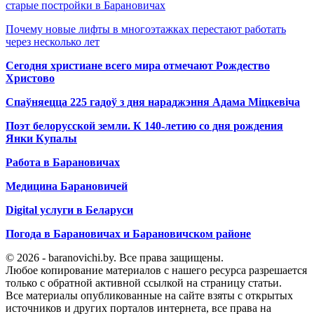
старые постройки в Барановичах
Почему новые лифты в многоэтажках перестают работать
через несколько лет
Сегодня христиане всего мира отмечают Рождество
Христово
Спаўняецца 225 гадоў з дня нараджэння Адама Міцкевіча
Поэт белорусской земли. К 140-летию со дня рождения
Янки Купалы
Работа в Барановичах
Медицина Барановичей
Digital услуги в Беларуси
Погода в Барановичах и Барановичском районе
© 2026 - baranovichi.by. Все права защищены.
Любое копирование материалов с нашего ресурса разрешается
только с обратной активной ссылкой на страницу статьи.
Все материалы опубликованные на сайте взяты с открытых
источников и других порталов интернета, все права на