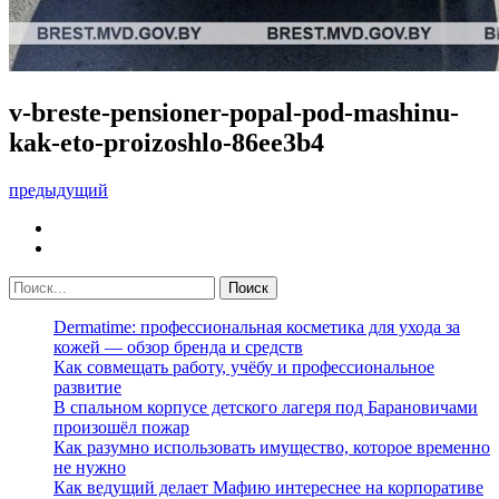
v-breste-pensioner-popal-pod-mashinu-
kak-eto-proizoshlo-86ee3b4
предыдущий
Dermatime: профессиональная косметика для ухода за
кожей — обзор бренда и средств
Как совмещать работу, учёбу и профессиональное
развитие
В спальном корпусе детского лагеря под Барановичами
произошёл пожар
Как разумно использовать имущество, которое временно
не нужно
Как ведущий делает Мафию интереснее на корпоративе