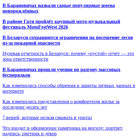
В Барановичах назвали самые популярные имена
новорождённых
В районе Гати пройдёт крупный мото-музыкальный
фестиваль MotoFestWest 2026
В Беларуси сохраняются ограничения на посещение лесов
из-за пожарной опасности
Нулевая отчетность в Беларуси: почему «пустой» отчет — это
зона ответственности
В Барановичах прошли учения по разгону массовых
беспорядков
Как изменились способы общения и защиты личных данных в
интернете
Как изменились представления о комфортном жилье за
последние десять лет
7 вещей, которые нельзя смывать в унитаз
Что входит в оформление памятника на могилу: портрет,
надпись, цветник и декор