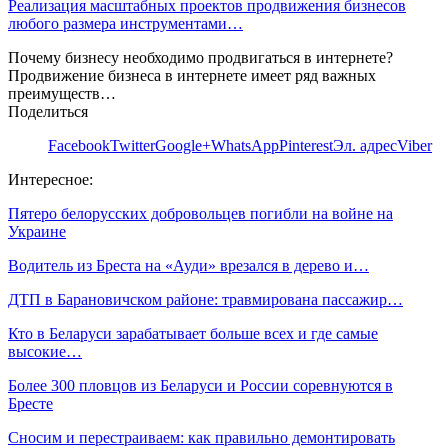
Реализация масштабных проектов продвижения бизнесов
любого размера инструментами…
Почему бизнесу необходимо продвигаться в интернете?
Продвижение бизнеса в интернете имеет ряд важных
преимуществ…
Поделиться
Facebook
Twitter
Google+
WhatsApp
Pinterest
Эл. адрес
Viber
Интересное:
Пятеро белорусских добровольцев погибли на войне на
Украине
Водитель из Бреста на «Ауди» врезался в дерево и…
ДТП в Барановичском районе: травмирована пассажир…
Кто в Беларуси зарабатывает больше всех и где самые
высокие…
Более 300 пловцов из Беларуси и России соревнуются в
Бресте
Сносим и перестраиваем: как правильно демонтировать