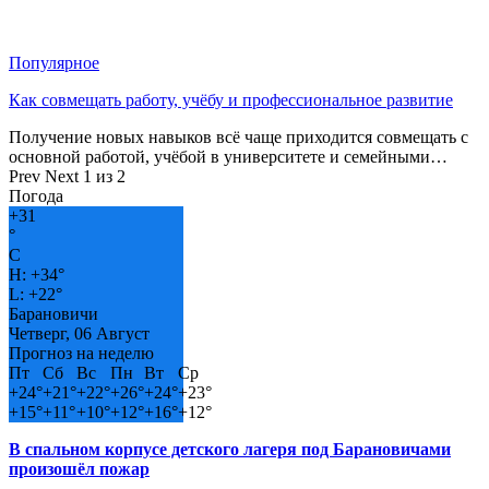
Популярное
Как совмещать работу, учёбу и профессиональное развитие
Получение новых навыков всё чаще приходится совмещать с
основной работой, учёбой в университете и семейными…
Prev
Next
1 из 2
Погода
+
31
°
C
H:
+
34°
L:
+
22°
Барановичи
Четверг, 06 Август
Прогноз на неделю
Пт
Сб
Вс
Пн
Вт
Ср
+
24°
+
21°
+
22°
+
26°
+
24°
+
23°
+
15°
+
11°
+
10°
+
12°
+
16°
+
12°
В спальном корпусе детского лагеря под Барановичами
произошёл пожар